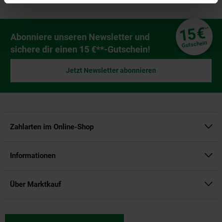
Fußzeile
€
15
**
Newsletter Anmeldung
Abonniere unseren Newsletter und
Gutschein
sichere dir einen 15 €**-Gutschein!
Jetzt Newsletter abonnieren
Zahlarten im Online-Shop
Informationen
Über Marktkauf