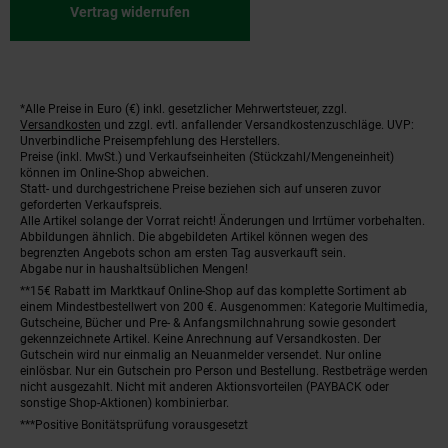
Vertrag widerrufen
*Alle Preise in Euro (€) inkl. gesetzlicher Mehrwertsteuer, zzgl.
Fußnoten
Versandkosten
und zzgl. evtl. anfallender Versandkostenzuschläge. UVP:
Unverbindliche Preisempfehlung des Herstellers.
Preise (inkl. MwSt.) und Verkaufseinheiten (Stückzahl/Mengeneinheit)
können im Online-Shop abweichen.
Statt- und durchgestrichene Preise beziehen sich auf unseren zuvor
geforderten Verkaufspreis.
Alle Artikel solange der Vorrat reicht! Änderungen und Irrtümer vorbehalten.
Abbildungen ähnlich. Die abgebildeten Artikel können wegen des
begrenzten Angebots schon am ersten Tag ausverkauft sein.
Abgabe nur in haushaltsüblichen Mengen!
**15€ Rabatt im Marktkauf Online-Shop auf das komplette Sortiment ab
einem Mindestbestellwert von 200 €. Ausgenommen: Kategorie Multimedia,
Gutscheine, Bücher und Pre- & Anfangsmilchnahrung sowie gesondert
gekennzeichnete Artikel. Keine Anrechnung auf Versandkosten. Der
Gutschein wird nur einmalig an Neuanmelder versendet. Nur online
einlösbar. Nur ein Gutschein pro Person und Bestellung. Restbeträge werden
nicht ausgezahlt. Nicht mit anderen Aktionsvorteilen (PAYBACK oder
sonstige Shop-Aktionen) kombinierbar.
***Positive Bonitätsprüfung vorausgesetzt