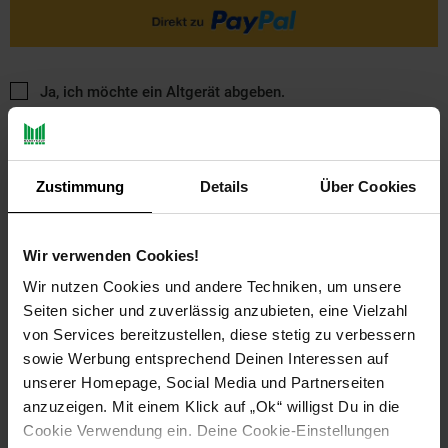
Ja, ich möchte ein Altgerät abgeben.
Zustimmung
Details
Über Cookies
Wir verwenden Cookies!
PAYBACK
Wir nutzen Cookies und andere Techniken, um unsere
Seiten sicher und zuverlässig anzubieten, eine Vielzahl
von Services bereitzustellen, diese stetig zu verbessern
Payback Punkte
Basis°Punkte:
7
sowie Werbung entsprechend Deinen Interessen auf
Extra°Punkte:
0
unserer Homepage, Social Media und Partnerseiten
anzuzeigen. Mit einem Klick auf „Ok“ willigst Du in die
Cookie Verwendung ein. Deine Cookie-Einstellungen
Produktbeschreibung