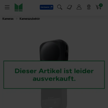
0
Payback
Markt-Angebote
Artikel
Menü
Suchfeld einblenden
Mein Konto
Markt finden
Warenkorb
Kameras
Kamerazubehör
Insta360 X4 Linsenkappe