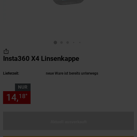
Insta360 X4 Linsenkappe
(Produkt aktuell au
Lieferzeit:
neue Ware ist bereits unterwegs
NUR
14,
nur 14,
€ Sternchen Fußn
18
18
*
Aktuell ausverkauft