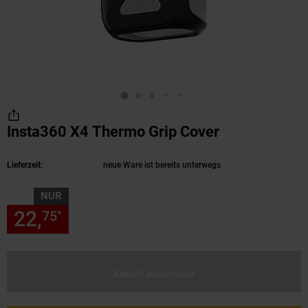
Insta360 X4 Thermo Grip Cover
(Produkt aktu
Lieferzeit:
neue Ware ist bereits unterwegs
NUR
22,
nur 22,
€ Sternchen Fußn
75
75
*
Aktuell ausverkauft