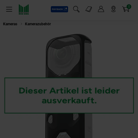
0
Payback
Markt-Angebote
Artikel
Menü
Suchfeld einblenden
Mein Konto
Markt finden
Warenkorb
Kameras
Kamerazubehör
Insta360 X4 Thermo Grip Cover