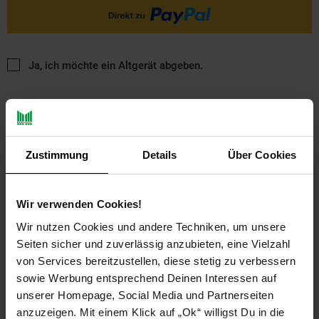
Ja, ich möchte ein Altgerät abgeben.
Zustimmung
Details
Über Cookies
PAYBACK
Wir verwenden Cookies!
Wir nutzen Cookies und andere Techniken, um unsere
Seiten sicher und zuverlässig anzubieten, eine Vielzahl
Payback Punkte
Basis°Punkte:
11
Extra°Punkte:
0
von Services bereitzustellen, diese stetig zu verbessern
sowie Werbung entsprechend Deinen Interessen auf
unserer Homepage, Social Media und Partnerseiten
anzuzeigen. Mit einem Klick auf „Ok“ willigst Du in die
Produktbeschreibung