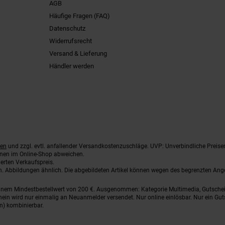
AGB
Häufige Fragen (FAQ)
Datenschutz
Widerrufsrecht
Versand & Lieferung
Händler werden
ten
und zzgl. evtl. anfallender Versandkostenzuschläge. UVP: Unverbindliche Preise
nnen im Online-Shop abweichen.
erten Verkaufspreis.
ten. Abbildungen ähnlich. Die abgebildeten Artikel können wegen des begrenzten An
einem Mindestbestellwert von 200 €. Ausgenommen: Kategorie Multimedia, Gutsche
ein wird nur einmalig an Neuanmelder versendet. Nur online einlösbar. Nur ein Gut
n) kombinierbar.