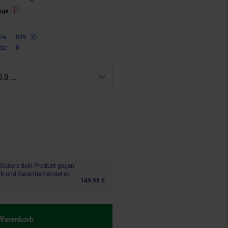
age
te:
859
te:
0
,8 ...
paren 24 Prozent, 1719,
€ Sternc
00
Sichere dein Produkt gegen
aub und Garantiemängel ab
149,99 €
 Warenkorb