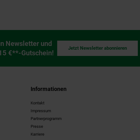
n Newsletter und
Jetzt Newsletter abonnieren
ng
 15 €**-Gutschein!
Informationen
Kontakt
Impressum
Partnerprogramm
Presse
Karriere