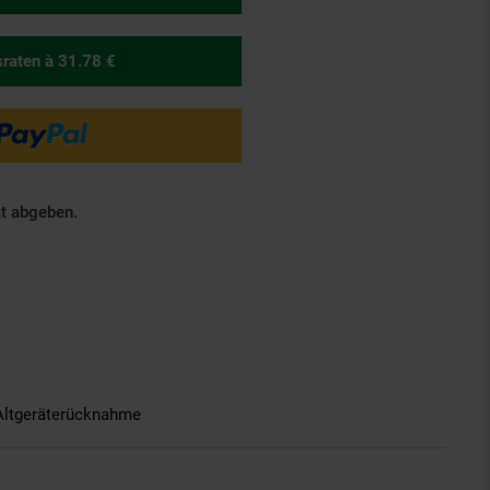
sraten
à 31.78 €
ät abgeben.
Altgeräterücknahme