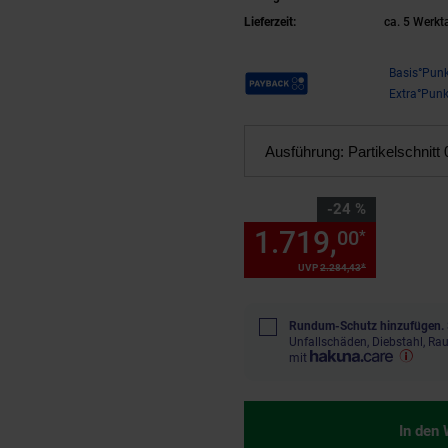
Lieferzeit:
ca. 5 Werkt
Payback Punkte
Basis°Punk
Extra°Punk
Ausführung:
Partikelschnitt 0
Sie Sparen 24 Prozent,
-24 %
1.719,
Sie S
00
*
*
UVP
2.284,
43
UVP : 2284,
43
€
Rundum-Schutz hinzufügen.
Unfallschäden, Diebstahl, R
mit
In den