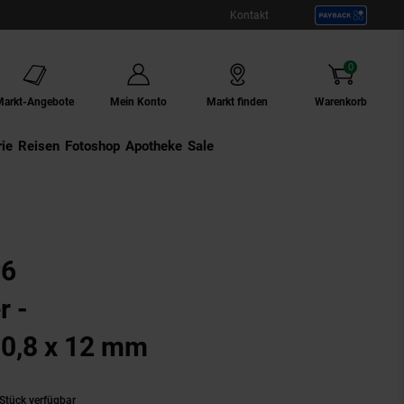
Kontakt
0
Artikel
Markt-Angebote
Mein Konto
Markt finden
Warenkorb
ie
Externer Link:
Reisen
Externer Link:
Fotoshop
Externer Link:
Apotheke
Sale
P6
r -
t 0,8 x 12 mm
Stück verfügbar