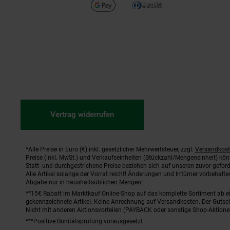
Vertrag widerrufen
*Alle Preise in Euro (€) inkl. gesetzlicher Mehrwertsteuer, zzgl.
Versandkos
Fußnoten
Preise (inkl. MwSt.) und Verkaufseinheiten (Stückzahl/Mengeneinheit) kö
Statt- und durchgestrichene Preise beziehen sich auf unseren zuvor geford
Alle Artikel solange der Vorrat reicht! Änderungen und Irrtümer vorbehal
Abgabe nur in haushaltsüblichen Mengen!
**15€ Rabatt im Marktkauf Online-Shop auf das komplette Sortiment ab 
gekennzeichnete Artikel. Keine Anrechnung auf Versandkosten. Der Gutsch
Nicht mit anderen Aktionsvorteilen (PAYBACK oder sonstige Shop-Aktione
***Positive Bonitätsprüfung vorausgesetzt