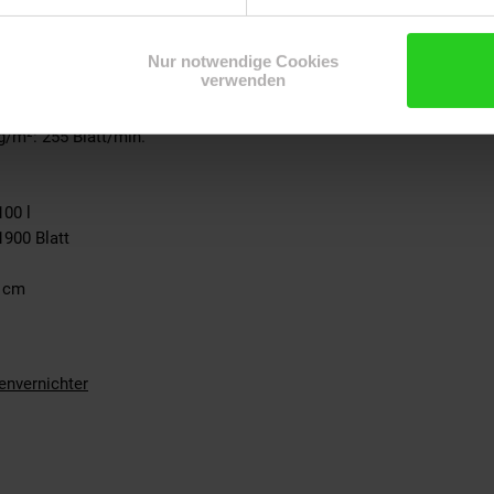
10 Blatt
g/m²: 0,14 m/sek.
g/m²: 283 Blatt/min.
Nur notwendige Cookies
verwenden
9 Blatt
g/m²: 0,14 m/sek.
g/m²: 255 Blatt/min.
00 l
900 Blatt
0 cm
envernichter