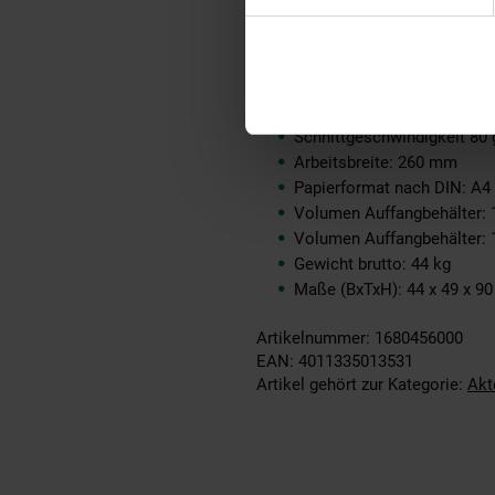
Schneidleistung 70 g/m²: 8-
Schnittgeschwindigkeit 70 
Schnittgeschwindigkeit 70 
Schneidleistung 80 g/m²: 7-
Schnittgeschwindigkeit 80 
Schnittgeschwindigkeit 80 
Arbeitsbreite: 260 mm
Papierformat nach DIN: A4
Volumen Auffangbehälter: 1
Volumen Auffangbehälter: 1
Gewicht brutto: 44 kg
Maße (BxTxH): 44 x 49 x 9
Artikelnummer: 1680456000
EAN: 4011335013531
Artikel gehört zur Kategorie:
Akt