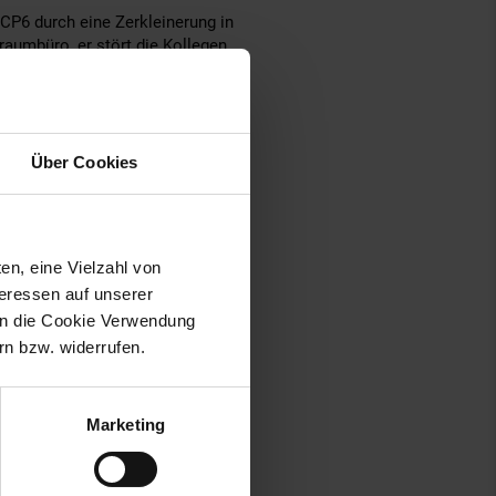
CP6 durch eine Zerkleinerung in
raumbüro, er stört die Kollegen
Über Cookies
en, eine Vielzahl von
teressen auf unserer
 in die Cookie Verwendung
n bzw. widerrufen.
Marketing