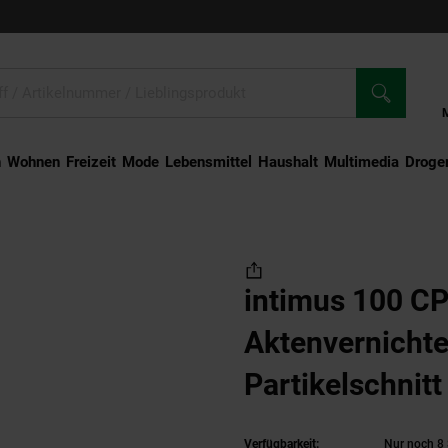
n
Wohnen
Freizeit
Mode
Lebensmittel
Haushalt
Multimedia
Droger
100 CP6 Aktenvernichter - Partikelschnitt 0,8 x 12 mm
intimus 100 C
Aktenvernichte
Partikelschnit
Verfügbarkeit:
Nur noch 8 