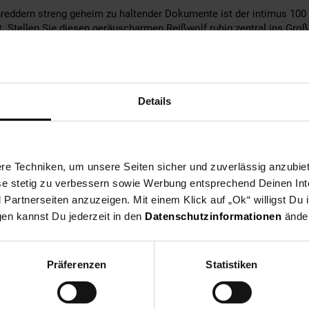
reddern streng geheim zu haltender Dokumente ist der intimus 100 
t. Stellen Sie diesen geräuscharmen Reißwolf ruhig zentral ins Groß
in feinste Partikel
Details
Personen oder mehr
e Techniken, um unsere Seiten sicher und zuverlässig anzubiet
ese stetig zu verbessern sowie Werbung entsprechend Deinen In
artnerseiten anzuzeigen. Mit einem Klick auf „Ok“ willigst Du
gen kannst Du jederzeit in den
Datenschutzinformationen
änder
sonen
Präferenzen
Statistiken
 12 mm
 32757-1): 5 cm
66399): P-6 / F-3