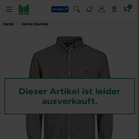
0
Payback
Markt-Angebote
Artikel
Menü
Suchfeld einblenden
Mein Konto
Markt finden
Warenkorb
Herren
Herren Oberteile
Jack & Jones Hemd GREG Slimfit Langarmhemd mi