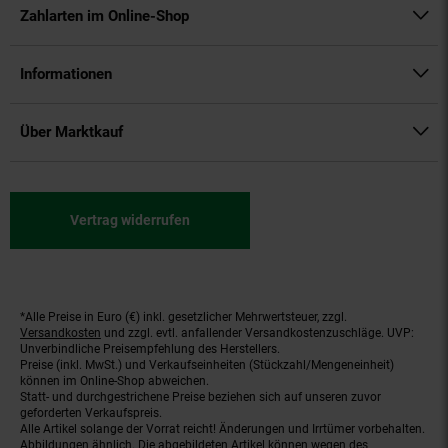
Zahlarten im Online-Shop
Informationen
Über Marktkauf
Vertrag widerrufen
*Alle Preise in Euro (€) inkl. gesetzlicher Mehrwertsteuer, zzgl.
Fußnoten
Versandkosten
und zzgl. evtl. anfallender Versandkostenzuschläge. UVP:
Unverbindliche Preisempfehlung des Herstellers.
Preise (inkl. MwSt.) und Verkaufseinheiten (Stückzahl/Mengeneinheit)
können im Online-Shop abweichen.
Statt- und durchgestrichene Preise beziehen sich auf unseren zuvor
geforderten Verkaufspreis.
Alle Artikel solange der Vorrat reicht! Änderungen und Irrtümer vorbehalten.
Abbildungen ähnlich. Die abgebildeten Artikel können wegen des