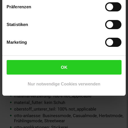
geschlechtvangraaf: Herren
Präferenzen
innen_material: 100% not_applicable
innen_material_einsatz: 100% not_applicable
material: 100% Baumwolle
Statistiken
material-fuellung-innenjacke: 100% not_applicable
material-futter-aermel: 100% not_applicable
Marketing
material-futter-innenjacke: 100% not_applicable
material-kunstfellkragen: 100% not_applicable
material-oberstoff-innenjacke: 100% not_applicable
material-oberstoff-innenseite: 100% not_applicable
OK
material-oberstoff-mittlere-schicht: 100% not_applicable
material-oberstoff-mittlerer-teil: 100% not_applicable
material-oberstoff-oberer-teil: 100% not_applicable
Nur notwendige Cookies verwenden
material-oberstoff-rueckseite: 100% not_applicable
material-verzierung: 100% not_applicable
material_futter: kein Schuh
oberstoff_unterer_teil: 100% not_applicable
otto-anlaesse: Businessmode, Casualmode, Herbstmode,
Frühlingsmode, Streetwear
otto-applikationen: Stickerei