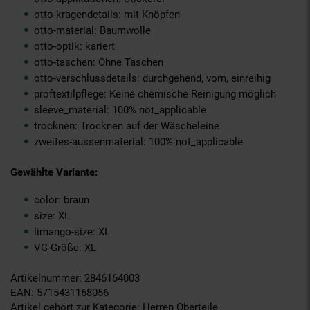
otto-kragendetails: mit Knöpfen
otto-material: Baumwolle
otto-optik: kariert
otto-taschen: Ohne Taschen
otto-verschlussdetails: durchgehend, vorn, einreihig
proftextilpflege: Keine chemische Reinigung möglich
sleeve_material: 100% not_applicable
trocknen: Trocknen auf der Wäscheleine
zweites-aussenmaterial: 100% not_applicable
Gewählte Variante:
color: braun
size: XL
limango-size: XL
VG-Größe: XL
Artikelnummer: 2846164003
EAN: 5715431168056
Artikel gehört zur Kategorie:
Herren Oberteile