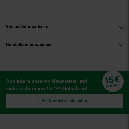
Versandinformationen
Herstellerinformationen
Fußzeile
€
15
**
Newsletter Anmeldung
Abonniere unseren Newsletter und
Gutschein
sichere dir einen 15 €**-Gutschein!
Jetzt Newsletter abonnieren