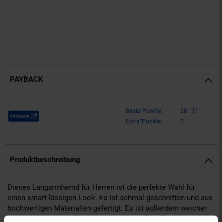
PAYBACK
Payback Punkte
Basis°Punkte:
28
Extra°Punkte:
0
Produktbeschreibung
Dieses Langarmhemd für Herren ist die perfekte Wahl für
einen smart-lässigen Look. Es ist schmal geschnitten und aus
hochwertigen Materialien gefertigt. Es ist außerdem weicher
und knitterarm, was für einen hohen Tragekomfort sorgt. Das