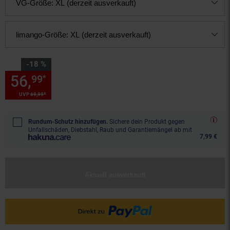
VG-Größe:
XL (derzeit ausverkauft)
limango-Größe:
XL (derzeit ausverkauft)
Sie Sparen 18 Prozent,
-18 %
56,
Sie Sparen 18 Prozent, 56,
99
*
*
UVP
69,
99
UVP : 69,
99
€
Rundum-Schutz hinzufügen.
Sichere dein Produkt gegen
Unfallschäden, Diebstahl, Raub und Garantiemängel ab mit
7,99 €
Aktuell ausverkauft