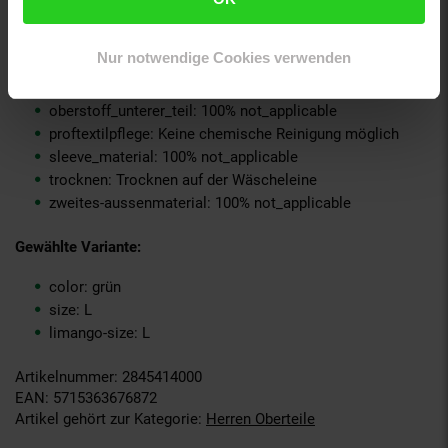
material-oberstoff-oberer-teil: 100% not_applicable
material-oberstoff-rueckseite: 100% not_applicable
Nur notwendige Cookies verwenden
material-verzierung: 100% not_applicable
material_futter: 100% not_applicable
oberstoff_unterer_teil: 100% not_applicable
proftextilpflege: Keine chemische Reinigung möglich
sleeve_material: 100% not_applicable
trocknen: Trocknen auf der Wäscheleine
zweites-aussenmaterial: 100% not_applicable
Gewählte Variante:
color: grün
size: L
limango-size: L
Artikelnummer: 2845414000
EAN: 5715363676872
Artikel gehört zur Kategorie:
Herren Oberteile