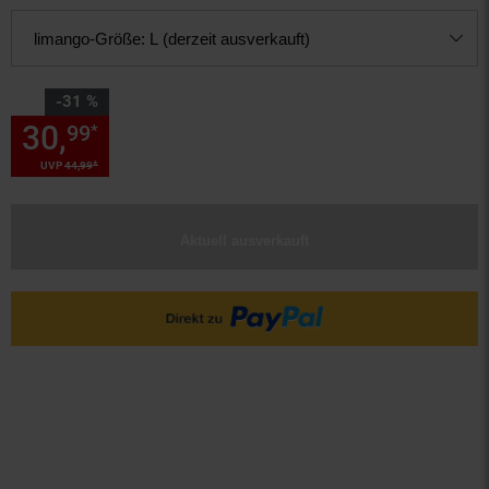
limango-Größe:
L (derzeit ausverkauft)
Sie Sparen 31 Prozent,
-31 %
30,
Sie Sparen 31 Prozent, 30,
99
*
*
UVP
44,
99
UVP : 44,
99
€
Aktuell ausverkauft