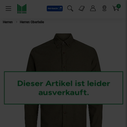
0
Payback
Markt-Angebote
Artikel
Menü
Suchfeld einblenden
Mein Konto
Markt finden
Warenkorb
Herren
Herren Oberteile
Jack & Jones Hemd Unifarbenes Langarmhemd J