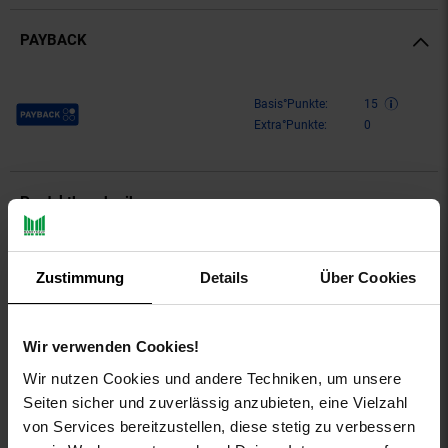
PAYBACK
Payback Punkte
Basis°Punkte:
15
Extra°Punkte:
0
Produktbeschreibung
Unifarbenes Casual Hemd mit klassischem Kragen,
Zustimmung
Details
Über Cookies
Knopfleiste und Sportmanschetten aus reiner Baumwolle in
schmaler Passform.
aboutyou-titel: Hemd 'Heather'
Wir verwenden Cookies!
ay-PFAS: PFAS Frei
Wir nutzen Cookies und andere Techniken, um unsere
ay-material: Obermaterial: 100% Baumwolle
Seiten sicher und zuverlässig anzubieten, eine Vielzahl
ay-material-eigenschaften: Baumwolle
von Services bereitzustellen, diese stetig zu verbessern
ay-material1: keine Angabe