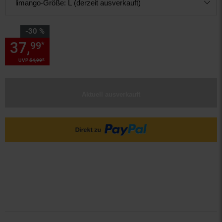
limango-Größe:
L (derzeit ausverkauft)
Sie Sparen 30 Prozent,
-30 %
37,
Sie Sparen 30 Prozent, 37,
99
*
*
UVP
54,
99
UVP : 54,
99
€
Aktuell ausverkauft