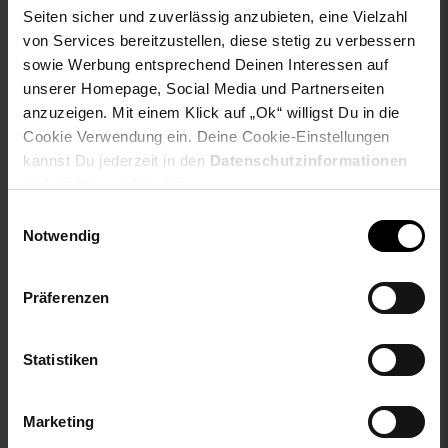
Seiten sicher und zuverlässig anzubieten, eine Vielzahl
ay-material1: keine Angabe
ay-passform schuh: keine Angaben
von Services bereitzustellen, diese stetig zu verbessern
ay-pullover-materialart: Weitere Stoffart
sowie Werbung entsprechend Deinen Interessen auf
ay-schuh-acc material: keine Angaben
unserer Homepage, Social Media und Partnerseiten
ay-schuhdetails: keine Angabe
anzuzeigen. Mit einem Klick auf „Ok“ willigst Du in die
ay-sondergroessen_produktebene: keine Angabe
Cookie Verwendung ein. Deine Cookie-Einstellungen
ay-technologie jeans: keine Angaben
kannst Du jederzeit in den
Datenschutzinformationen
bleichen: Nicht bleichen
ändern bzw. widerrufen.
buegeln: Nicht bügeln
Einwilligungsauswahl
fuellung: 100% not_applicable
Notwendig
innen_material: 100% not_applicable
innen_material_einsatz: 100% not_applicable
material: 100% Polyester
Präferenzen
material-fuellung-innenjacke: 100% not_applicable
material-futter-aermel: 100% not_applicable
Statistiken
material-futter-innenjacke: 100% not_applicable
material-kunstfellkragen: 100% not_applicable
material-oberstoff-innenjacke: 100% not_applicable
Marketing
material-oberstoff-innenseite: 100% not_applicable