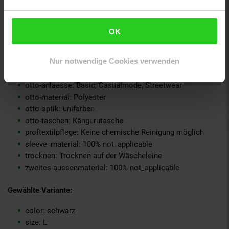
material-oberstoff-mittlere-schicht: 100% not_applicable
material-oberstoff-mittlerer-teil: 100% not_applicable
material-oberstoff-oberer-teil: 100% not_applicable
OK
material-oberstoff-rueckseite: 100% not_applicable
material-verzierung: 100% not_applicable
Nur notwendige Cookies verwenden
material_futter: 100% not_applicable
oberstoff_unterer_teil: 100% not_applicable
otto-anlaesse: Basic, Casualmode, Streetwear
otto-material: Polyester
otto-optik: unifarben
otto-taschen: Kängurutasche
proftextilpflege: Keine chemische Reinigung möglich
sleeve_material: 100% not_applicable
trocknen: Trocknen auf der Wäscheleine
zweites-aussenmaterial: 100% not_applicable
Gewählte Variante:
color: schwarz
size: L