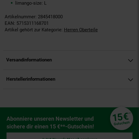
limango-size: L
Artikelnummer: 2845418000
EAN: 5715311168701
Artikel gehört zur Kategorie:
Herren Oberteile
Versandinformationen
Herstellerinformationen
Fußzeile
€
15
**
Newsletter Anmeldung
Abonniere unseren Newsletter und
Gutschein
sichere dir einen 15 €**-Gutschein!