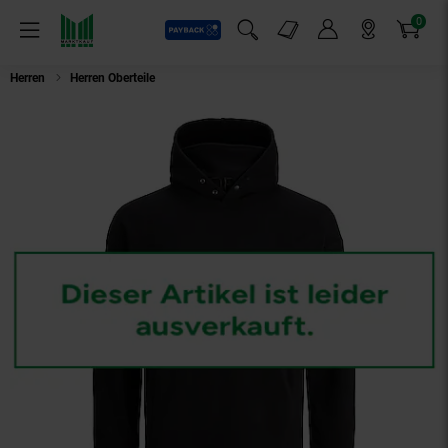
0
Payback
Markt-Angebote
Artikel
Menü
Suchfeld einblenden
Mein Konto
Markt finden
Warenkorb
Herren
Herren Oberteile
Jack & Jones Hoodie Map Kapuzensweatshirt