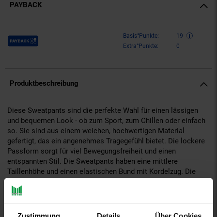
PAYBACK
Payback Punkte
Basis°Punkte:
19
Extra°Punkte:
0
Produktbeschreibung
Diese Sweatpants sind die perfekte Wahl für einen lässigen
und bequemen Look - ob zum Sport, zum Chillen oder einfach
so. Sie sind aus einem weichen, hochwertigen Material
gefertigt, das ein angenehmes Tragegefühl bietet. Die lockere
Passform sorgt für viel Bewegungsfreiheit und einen
entspannten Stil. Die Sweatpants haben eine mittlere
Taillenhöhe und einen elastischen Bund mit Kordelzug. Die
Beine sind gerade geschnitten mit gesäumten
Beinabschlüssen. Die Hose besitzt zwei seitliche
Eingrifftaschen und eine Gesäßtasche. Die Ziernähte vorn auf
dem Bein erinnern an Bügelfalten beim Anzug und verleihen der
Zustimmung
Details
Über Cookies