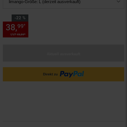
limango-Größe:
L (derzeit ausverkauft)
Sie Sparen 22 Prozent,
-22 %
38,
Sie Sparen 22 Prozent, 38,
99
*
*
UVP
49,
99
UVP : 49,
99
€
Aktuell ausverkauft