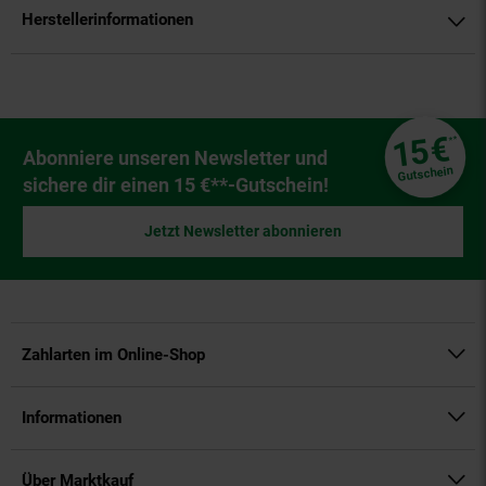
Herstellerinformationen
Fußzeile
€
15
**
Newsletter Anmeldung
Abonniere unseren Newsletter und
Gutschein
sichere dir einen 15 €**-Gutschein!
Jetzt Newsletter abonnieren
Zahlarten im Online-Shop
Informationen
Über Marktkauf