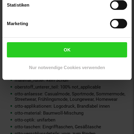
material-fuellung-innenjacke: 100% not_applicable
Statistiken
material-futter-aermel: 100% not_applicable
material-futter-innenjacke: 100% not_applicable
Marketing
material-kunstfellkragen: 100% not_applicable
material-oberstoff-innenjacke: 100% not_applicable
material-oberstoff-innenseite: 100% not_applicable
material-oberstoff-mittlere-schicht: 100% not_applicable
OK
material-oberstoff-mittlerer-teil: 100% not_applicable
material-oberstoff-oberer-teil: 100% not_applicable
material-oberstoff-rueckseite: 100% not_applicable
Nur notwendige Cookies verwenden
material-verzierung: 100% not_applicable
material_futter: kein Schuh
oberstoff_unterer_teil: 100% not_applicable
otto-anlaesse: Casualmode, Sportmode, Sommermode,
Streetwear, Frühlingsmode, Loungewear, Homewear
otto-applikationen: Logodruck, Brandlabel innen
otto-material: Baumwoll-Mischung
otto-optik: unifarben
otto-taschen: Eingrifftaschen, Gesäßtasche
otto-verschlussdetails: vorn, zum Binden