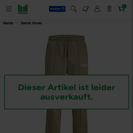
0
Payback
Markt-Angebote
Artikel
Menü
Suchfeld einblenden
Mein Konto
Markt finden
Warenkorb
Herren
Herren Hosen
Jack & Jones Hosen KANE VESTERBRO Sweatpants 