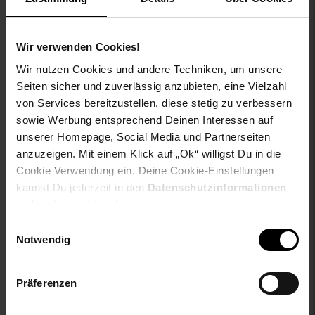
Hose einen eleganten Touch. Abgerundet wird das Design
durch den Label-Print auf dem linken Bein.
Wir verwenden Cookies!
aboutyou-titel: Sweatpants 'Kane Vesterbro'
ay-PFAS: PFAS Frei
Wir nutzen Cookies und andere Techniken, um unsere
ay-material: Obermaterial: 70% Baumwolle, 30% Polyester
Seiten sicher und zuverlässig anzubieten, eine Vielzahl
ay-material-eigenschaften: Baumwolle
von Services bereitzustellen, diese stetig zu verbessern
ay-material1: keine Angabe
sowie Werbung entsprechend Deinen Interessen auf
ay-passform schuh: keine Angabe
unserer Homepage, Social Media und Partnerseiten
ay-pullover-materialart: kein Pullover
anzuzeigen. Mit einem Klick auf „Ok“ willigst Du in die
ay-schuh-acc material: kein Schuh
Cookie Verwendung ein. Deine Cookie-Einstellungen
ay-schuhdetails: keine Angabe
kannst Du jederzeit in den
Datenschutzinformationen
ay-sondergroessen_produktebene: keine Angabe
ändern bzw. widerrufen.
ay-technologie jeans: keine Angabe
Einwilligungsauswahl
bleichen: Nicht bleichen
Notwendig
buegeln: Nicht bügeln
fuellung: 100% not_applicable
innen_material: 100% not_applicable
Präferenzen
innen_material_einsatz: 100% not_applicable
material: 70% Baumwolle, 30% Polyester