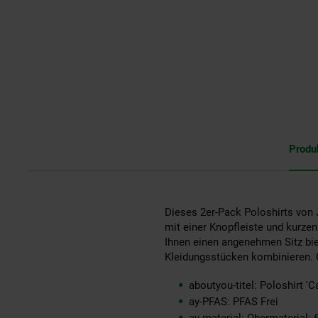
Produ
Dieses 2er-Pack Poloshirts von J
mit einer Knopfleiste und kurze
Ihnen einen angenehmen Sitz biet
Kleidungsstücken kombinieren. O
aboutyou-titel: Poloshirt '
ay-PFAS: PFAS Frei