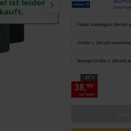
Payback Punkte
Basis°Punk
Extra°Punk
Farbe:
dunkelgrün (derzeit 
Größe:
L (derzeit ausverkau
limango-Größe:
L (derzeit a
Sie Sparen 22 Prozent,
-22 %
38,
Sie Spare
99
*
*
UVP
49,
99
UVP : 49,
99
€
Aktuell 