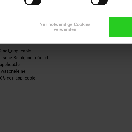
ite: 100% not_applicable
-schicht: 100% not_applicable
-teil: 100% not_applicable
eil: 100% not_applicable
Nur notwendige Cookies
verwenden
ite: 100% not_applicable
not_applicable
% not_applicable
emische Reinigung möglich
applicable
r Wäscheleine
00% not_applicable