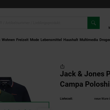
n
Wohnen
Freizeit
Mode
Lebensmittel
Haushalt
Multimedia
Droger
Shirt Campa Poloshirt 2 Pack
Jack & Jones P
Campa Poloshi
Lieferzeit:
neue Ware i