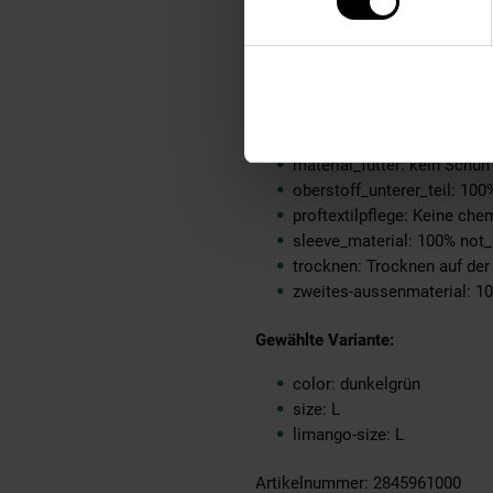
material-oberstoff-innense
material-oberstoff-mittlere
material-oberstoff-mittlerer
material-oberstoff-oberer-t
material-oberstoff-rueckse
material-verzierung: 100% 
material_futter: kein Schuh
oberstoff_unterer_teil: 100
proftextilpflege: Keine ch
sleeve_material: 100% not_
trocknen: Trocknen auf de
zweites-aussenmaterial: 1
Gewählte Variante:
color: dunkelgrün
size: L
limango-size: L
Artikelnummer: 2845961000