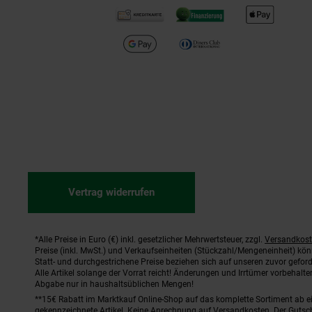
Vertrag widerrufen
*Alle Preise in Euro (€) inkl. gesetzlicher Mehrwertsteuer, zzgl.
Versandkos
Fußnoten
Preise (inkl. MwSt.) und Verkaufseinheiten (Stückzahl/Mengeneinheit) kö
Statt- und durchgestrichene Preise beziehen sich auf unseren zuvor geford
Alle Artikel solange der Vorrat reicht! Änderungen und Irrtümer vorbehal
Abgabe nur in haushaltsüblichen Mengen!
**15€ Rabatt im Marktkauf Online-Shop auf das komplette Sortiment ab 
gekennzeichnete Artikel. Keine Anrechnung auf Versandkosten. Der Gutsch