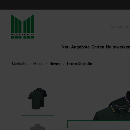
Schließen
Suche:
Neu
Angebote
Garten
Heimwerke
Startseite
Mode
Herren
Herren Oberteile
Jack & Jones Polo-