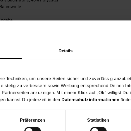
 60% Baumwolle, 40% Polyester
: Baumwolle
Angabe
n Pullover
n Schuh
abe
tebene: keine Angabe
Details
e Angabe
ble
e Techniken, um unsere Seiten sicher und zuverlässig anzubiet
pplicable
ese stetig zu verbessern sowie Werbung entsprechend Deinen In
0% not_applicable
artnerseiten anzuzeigen. Mit einem Klick auf „Ok“ willigst Du
40% Polyester
gen kannst Du jederzeit in den
Datenschutzinformationen
änder
ke: 100% not_applicable
% not_applicable
 100% not_applicable
Präferenzen
Statistiken
100% not_applicable
cke: 100% not_applicable