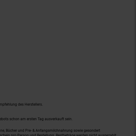
mpfehlung des Herstellers.
gebots schon am ersten Tag ausverkauft sein.
ine, Bücher und Pre- & Anfangsmilchnahrung sowie gesondert
schein pro Person und Bestellung. Restbeträge werden nicht ausgezahlt.