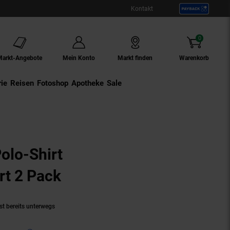
Kontakt
0
Artikel
Markt-Angebote
Mein Konto
Markt finden
Warenkorb
ie
Externer Link:
Reisen
Externer Link:
Fotoshop
Externer Link:
Apotheke
Sale
olo-Shirt
rt 2 Pack
(Produkt aktuell ausverk
st bereits unterwegs