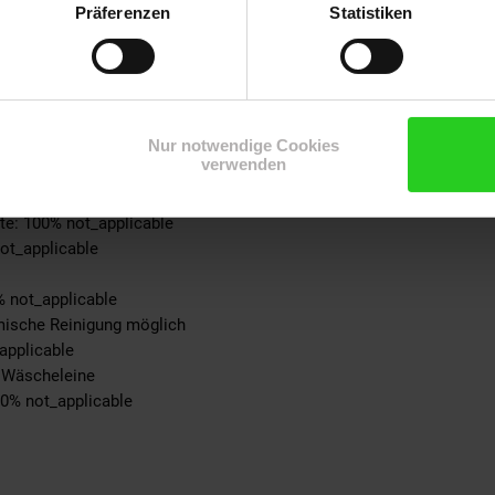
Präferenzen
Statistiken
% not_applicable
 100% not_applicable
100% not_applicable
cke: 100% not_applicable
ite: 100% not_applicable
Nur notwendige Cookies
-schicht: 100% not_applicable
verwenden
-teil: 100% not_applicable
eil: 100% not_applicable
ite: 100% not_applicable
not_applicable
% not_applicable
emische Reinigung möglich
applicable
r Wäscheleine
00% not_applicable