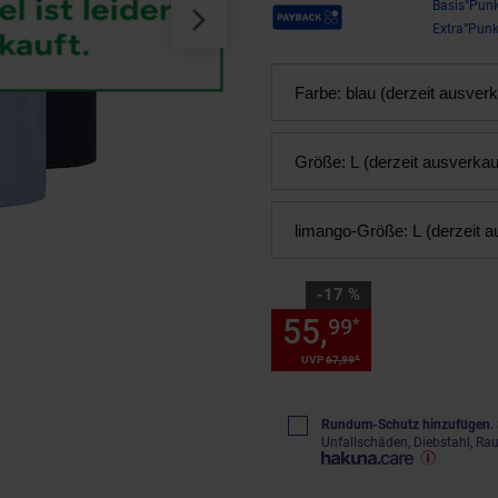
Payback Punkte
Basis°Punk
Extra°Punk
Farbe:
blau (derzeit ausverk
Größe:
L (derzeit ausverkau
limango-Größe:
L (derzeit a
Sie Sparen 17 Prozent,
-17 %
55,
Sie Spare
99
*
*
UVP
67,
99
UVP : 67,
99
€
Rundum-Schutz hinzufügen.
Unfallschäden, Diebstahl, R