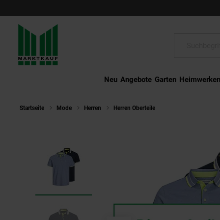
Schließen
Suche:
Neu
Angebote
Garten
Heimwerke
Startseite
Mode
Herren
Herren Oberteile
Jack & Jones Polo-S