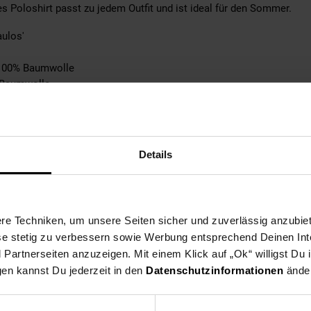
s Poloshirt passt zu jedem Outfit und ist ideal für den Sommer.
aulos'
: 100% Baumwolle
: Baumwolle
Angabe
n Pullover
n Schuh
Details
abe
tebene: keine Angabe
e Angabe
e Techniken, um unsere Seiten sicher und zuverlässig anzubiet
ese stetig zu verbessern sowie Werbung entsprechend Deinen In
ble
artnerseiten anzuzeigen. Mit einem Klick auf „Ok“ willigst Du
pplicable
gen kannst Du jederzeit in den
Datenschutzinformationen
änder
0% not_applicable
ke: 100% not_applicable