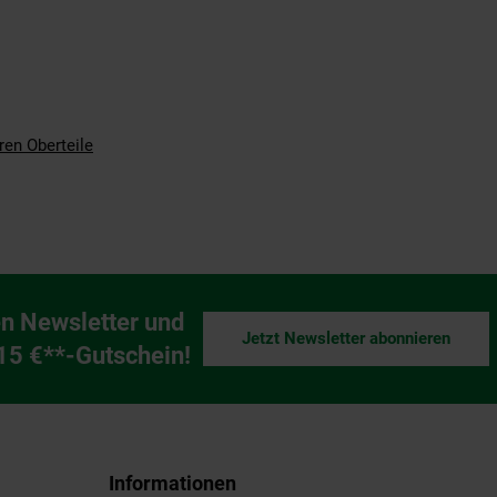
ren Oberteile
n Newsletter und
Jetzt Newsletter abonnieren
ng
 15 €**-Gutschein!
Informationen