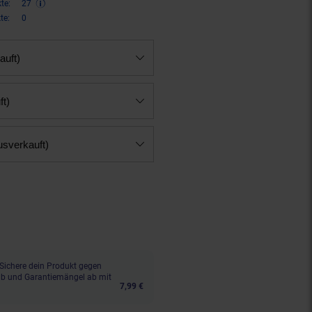
te:
27
te:
0
auft)
ft)
usverkauft)
n 17 Prozent, 55,
€ Sternchen F
99
Sichere dein Produkt gegen
aub und Garantiemängel ab mit
7,99 €