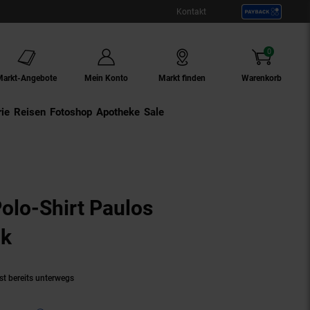
Kontakt
0
Artikel
Markt-Angebote
Mein Konto
Markt finden
Warenkorb
ie
Externer Link:
Reisen
Externer Link:
Fotoshop
Externer Link:
Apotheke
Sale
olo-Shirt Paulos
ck
(Produkt aktuell ausverkauft)
st bereits unterwegs