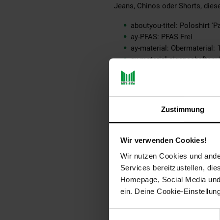
Jeans, Chinos oder Shorts, diese
aboutyou-titel: Poloshirt 'P
ay-PFAS: PFAS Frei
ay-material: Obermaterial
ay-material-eigenschaften
ay-material1: keine Angabe
ay-passform schuh: keine 
ay-pullover-materialart: kei
ay-schuh-acc material: kei
Zustimmung
ay-schuhdetails: keine Ang
ay-sondergroessen_produk
ay-technologie jeans: kein
Wir verwenden Cookies!
bleichen: Nicht bleichen
Wir nutzen Cookies und ander
buegeln: Nicht bügeln
Services bereitzustellen, di
fuellung: 100% not_applica
Homepage, Social Media und P
innen_material: 100% not_a
ein. Deine Cookie-Einstellun
innen_material_einsatz: 10
material: 100% Baumwolle
Einwilligungsauswahl
material-fuellung-innenjac