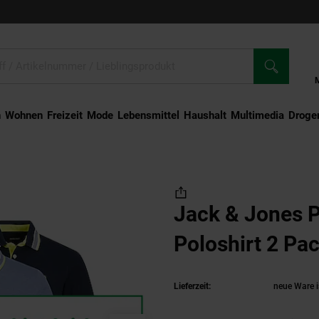
n
Wohnen
Freizeit
Mode
Lebensmittel
Haushalt
Multimedia
Droger
hirt Paulos Poloshirt 2 Pack
Jack & Jones P
Poloshirt 2 Pa
Lieferzeit:
neue Ware i