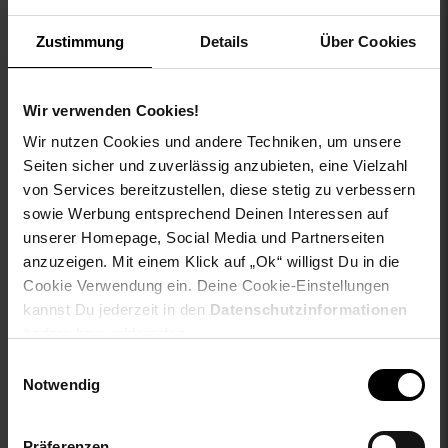
persönlichen Stil passen. Mit diesem Strickpullover von Jack
& Jones bist du immer warm und stilvoll gekleidet. Bestelle
Zustimmung
Details
Über Cookies
jetzt und überzeuge dich selbst von der Qualität und dem
Design von Jack & Jones.
Wir verwenden Cookies!
Gattung VG für Titel: Strickpullover
aboutyou-titel: Pullover 'STEEN'
Wir nutzen Cookies und andere Techniken, um unsere
ay-PFAS: PFAS Frei
Seiten sicher und zuverlässig anzubieten, eine Vielzahl
ay-material: Obermaterial: 70% Polyacryl, 30% Baumwolle
von Services bereitzustellen, diese stetig zu verbessern
ay-material-eigenschaften: Polyacryl
sowie Werbung entsprechend Deinen Interessen auf
ay-material1: keine Angabe
unserer Homepage, Social Media und Partnerseiten
ay-passform schuh: keine Angabe
anzuzeigen. Mit einem Klick auf „Ok“ willigst Du in die
ay-pullover-materialart: Grobstrick
Cookie Verwendung ein. Deine Cookie-Einstellungen
ay-schuh-acc material: kein Schuh
kannst Du jederzeit in den
Datenschutzinformationen
ay-schuhdetails: keine Angabe
ändern bzw. widerrufen.
ay-sondergroessen_produktebene: keine Angabe
Einwilligungsauswahl
ay-technologie jeans: keine Angabe
Notwendig
bleichen: Nicht bleichen
buegeln: Nicht bügeln
fuellung: 100% not_applicable
Präferenzen