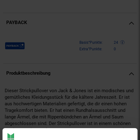
PAYBACK
Payback Punkte
Basis°Punkte:
24
Extra°Punkte:
0
Produktbeschreibung
Dieser Strickpullover von Jack & Jones ist ein modisches und
gemütliches Kleidungsstück für die kältere Jahreszeit. Er ist
aus hochwertigen Materialien gefertigt, die dir einen hohen
Tragekomfort bieten. Er hat einen Rundhalsausschnitt und
lange Ärmel, die mit Rippenbündchen an Ärmel und Saum
abgeschlossen sind. Der Strickpullover ist in einem schönen
Strukturstrick gestaltet, der ihm eine besondere Note verleiht.
Er ist in verschiedenen Farben erhältlich, die zu deinem