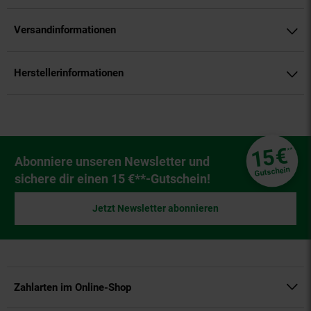
Versandinformationen
Herstellerinformationen
Fußzeile
€
15
**
Newsletter Anmeldung
Abonniere unseren Newsletter und
Gutschein
sichere dir einen 15 €**-Gutschein!
Jetzt Newsletter abonnieren
Zahlarten im Online-Shop