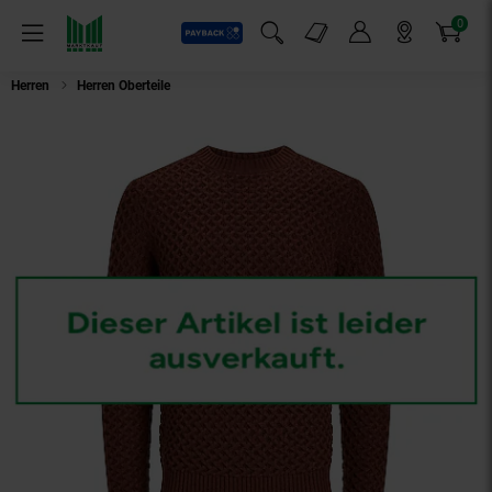
0
Payback
Markt-Angebote
Artikel
Menü
Suchfeld einblenden
Mein Konto
Markt finden
Warenkorb
Herren
Herren Oberteile
Jack & Jones Pullover Strickpullover R-Neck