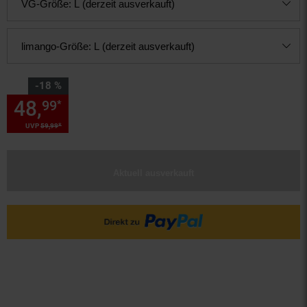
VG-Größe:
L (derzeit ausverkauft)
limango-Größe:
L (derzeit ausverkauft)
Sie Sparen 18 Prozent,
-18 %
48,
Sie Sparen 18 Prozent, 48,
99
*
*
UVP
59,
99
UVP : 59,
99
€
Aktuell ausverkauft