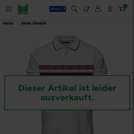
0
Payback
Markt-Angebote
Artikel
Menü
Suchfeld einblenden
Mein Konto
Markt finden
Warenkorb
Herren
Herren Oberteile
Jack & Jones Shirt Poloshirt JPRBLUWILLOW