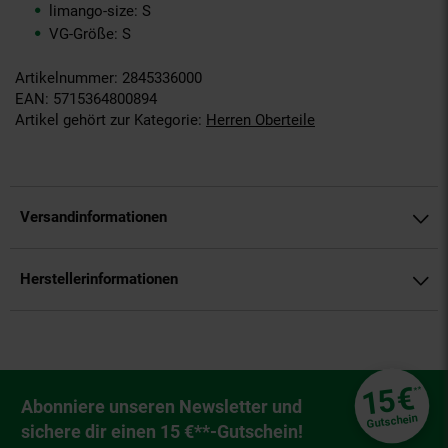
limango-size: S
VG-Größe: S
Artikelnummer: 2845336000
EAN: 5715364800894
Artikel gehört zur Kategorie:
Herren Oberteile
Versandinformationen
Herstellerinformationen
Fußzeile
€
15
**
Newsletter Anmeldung
Abonniere unseren Newsletter und
Gutschein
sichere dir einen 15 €**-Gutschein!