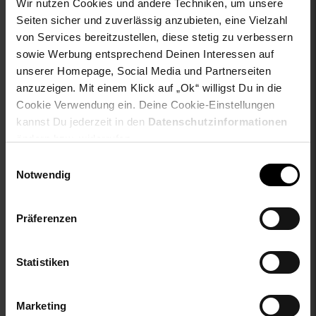
Wir nutzen Cookies und andere Techniken, um unsere
ay-material1: keine Angabe
Seiten sicher und zuverlässig anzubieten, eine Vielzahl
ay-pullover-materialart: keine Angabe
von Services bereitzustellen, diese stetig zu verbessern
ay-sondergroessen_produktebene: keine Angabe
sowie Werbung entsprechend Deinen Interessen auf
bleichen: Nicht bleichen
unserer Homepage, Social Media und Partnerseiten
buegeln: Nicht bügeln
anzuzeigen. Mit einem Klick auf „Ok“ willigst Du in die
fuellung: 100% not_applicable
Cookie Verwendung ein. Deine Cookie-Einstellungen
geschlechtvangraaf: Herren
kannst Du jederzeit in den
Datenschutzinformationen
innen_material: 100% not_applicable
ändern bzw. widerrufen.
innen_material_einsatz: 100% not_applicable
material: 100% Baumwolle
Einwilligungsauswahl
Notwendig
material-fuellung-innenjacke: 100% not_applicable
material-futter-aermel: 100% not_applicable
material-futter-innenjacke: 100% not_applicable
Präferenzen
material-kunstfellkragen: 100% not_applicable
material-oberstoff-innenjacke: 100% not_applicable
material-oberstoff-innenseite: 100% not_applicable
Statistiken
material-oberstoff-mittlere-schicht: 100% not_applicable
material-oberstoff-mittlerer-teil: 100% not_applicable
material-oberstoff-oberer-teil: 100% not_applicable
Marketing