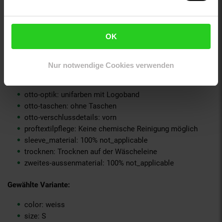
material-oberstoff-rueckseite: 100% not_applicable
material-verzierung: 100% not_applicable
material_futter: 100% not_applicable
OK
oberstoff_unterer_teil: 100% not_applicable
otto-anlaesse: Basic, Casualmode, Streetwear
otto-applikationen: Logo
Nur notwendige Cookies verwenden
otto-kragendetails: farblich passend gefüttert
otto-material: Baumwolle
otto-optik: unifarben mit Logoband
otto-taschen: ohne Taschen
otto-verschlussdetails: vorn
proftextilpflege: Keine chemische Reinigung möglich
sleeve_material: 100% not_applicable
trocknen: Trocknen auf der Wäscheleine
zweites-aussenmaterial: 100% not_applicable
Gewählte Variante:
color: weiss
size: S