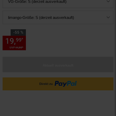
VG-Größe:
S (derzeit ausverkauft)
limango-Größe:
S (derzeit ausverkauft)
Sie Sparen 55 Prozent,
-55 %
19,
Sie Sparen 55 Prozent, 19,
99
*
*
UVP
44,
95
UVP : 44,
95
€
Aktuell ausverkauft