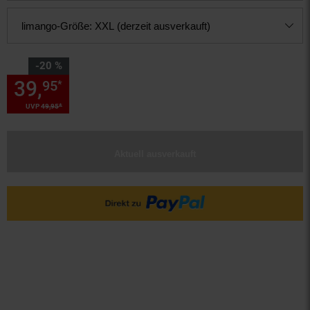
limango-Größe:
XXL (derzeit ausverkauft)
Sie Sparen 20 Prozent,
-20 %
39,
Sie Sparen 20 Prozent, 39,
95
*
*
UVP
49,
95
UVP : 49,
95
€
Aktuell ausverkauft