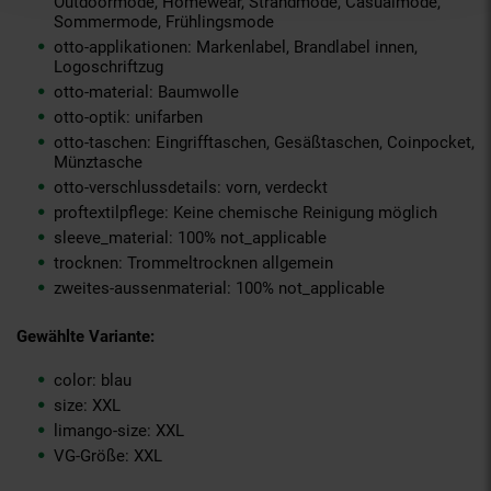
Outdoormode, Homewear, Strandmode, Casualmode,
Sommermode, Frühlingsmode
otto-applikationen: Markenlabel, Brandlabel innen,
Logoschriftzug
otto-material: Baumwolle
otto-optik: unifarben
otto-taschen: Eingrifftaschen, Gesäßtaschen, Coinpocket,
Münztasche
otto-verschlussdetails: vorn, verdeckt
proftextilpflege: Keine chemische Reinigung möglich
sleeve_material: 100% not_applicable
trocknen: Trommeltrocknen allgemein
zweites-aussenmaterial: 100% not_applicable
Gewählte Variante:
color: blau
size: XXL
limango-size: XXL
VG-Größe: XXL