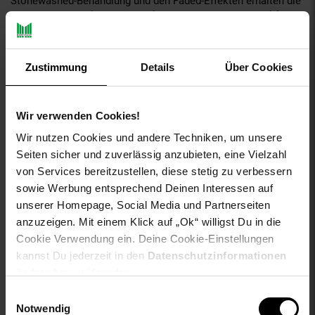
Stonewashed-Behandlung und den Faded-Effekten erhalten die
Shorts einen coolen Used-Look. Diese Shorts sind ideal für
entspannte Sommertage und lässige Outfits. Ein Labelpatch
im Leo- Design bietet dir eine zusätzliche individuelle Note.
Kombiniere sie mit einem T-Shirt oder Tank-Top für einen
Zustimmung
Details
Über Cookies
coolen, sommerlichen Stil. Ein unverzichtbares Must-have, das
Stil und Komfort perfekt vereint.
Wir verwenden Cookies!
Gattung VG für Titel: Shorts
aboutyou-titel: Bermuda 'Alex'
Wir nutzen Cookies und andere Techniken, um unsere
ay-PFAS: PFAS Frei
Seiten sicher und zuverlässig anzubieten, eine Vielzahl
ay-material: Obermaterial: 100% Baumwolle
von Services bereitzustellen, diese stetig zu verbessern
ay-material-eigenschaften: Baumwolle
sowie Werbung entsprechend Deinen Interessen auf
ay-passform schuh: keine Angabe
unserer Homepage, Social Media und Partnerseiten
ay-pullover-materialart: kein Pullover
anzuzeigen. Mit einem Klick auf „Ok“ willigst Du in die
ay-schuh-acc material: kein Schuh
Cookie Verwendung ein. Deine Cookie-Einstellungen
ay-schuhdetails: keine Angabe
kannst Du jederzeit in den
Datenschutzinformationen
ay-sondergroessen_produktebene: keine Angabe
ändern bzw. widerrufen.
ay-technologie jeans: keine Angabe
Einwilligungsauswahl
bleichen: Nicht bleichen
Notwendig
buegeln: Mäßig heiß bügeln bei max. 150°C