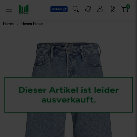
0
Payback
Markt-Angebote
Artikel
Menü
Suchfeld einblenden
Mein Konto
Markt finden
Warenkorb
Herren
Herren Hosen
Jack & Jones Shorts ALEX Bermuda