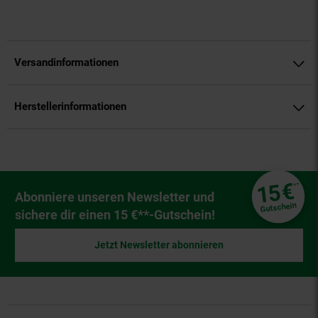
Versandinformationen
Herstellerinformationen
Fußzeile
€
15
**
Newsletter Anmeldung
Abonniere unseren Newsletter und
Gutschein
sichere dir einen 15 €**-Gutschein!
Jetzt Newsletter abonnieren