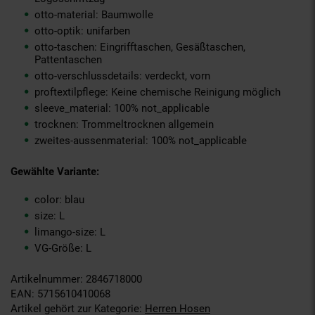
otto-material: Baumwolle
otto-optik: unifarben
otto-taschen: Eingrifftaschen, Gesäßtaschen,
Pattentaschen
otto-verschlussdetails: verdeckt, vorn
proftextilpflege: Keine chemische Reinigung möglich
sleeve_material: 100% not_applicable
trocknen: Trommeltrocknen allgemein
zweites-aussenmaterial: 100% not_applicable
Gewählte Variante:
color: blau
size: L
limango-size: L
VG-Größe: L
Artikelnummer: 2846718000
EAN: 5715610410068
Artikel gehört zur Kategorie:
Herren Hosen