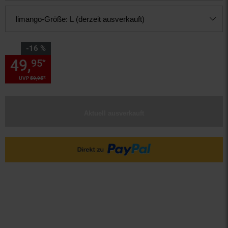
limango-Größe:
L (derzeit ausverkauft)
Sie Sparen 16 Prozent,
-16 %
49,
Sie Sparen 16 Prozent, 49,
95
*
*
UVP
59,
95
UVP : 59,
95
€
Aktuell ausverkauft