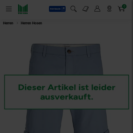
0
Payback
Markt-Angebote
Artikel
Menü
Suchfeld einblenden
Mein Konto
Markt finden
Warenkorb
Herren
Herren Hosen
Jack & Jones Shorts FURY Chino-Shorts