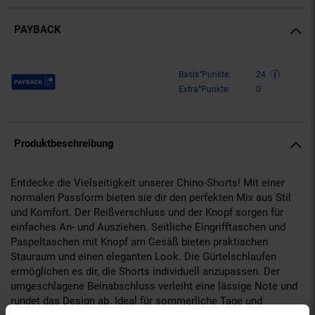
PAYBACK
Payback Punkte
Basis°Punkte:
24
Extra°Punkte:
0
Produktbeschreibung
Entdecke die Vielseitigkeit unserer Chino-Shorts! Mit einer
normalen Passform bieten sie dir den perfekten Mix aus Stil
und Komfort. Der Reißverschluss und der Knopf sorgen für
einfaches An- und Ausziehen. Seitliche Eingrifftaschen und
Paspeltaschen mit Knopf am Gesäß bieten praktischen
Stauraum und einen eleganten Look. Die Gürtelschlaufen
ermöglichen es dir, die Shorts individuell anzupassen. Der
umgeschlagene Beinabschluss verleiht eine lässige Note und
rundet das Design ab. Ideal für sommerliche Tage und