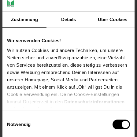
entspannte Anlässe. Kombiniere sie mit einem lockeren T-
Shirt oder einem schicken Hemd. Erlebe modischen Komfort
in jeder Situation. Diese Chino-Shorts sind ein Must-have für
deine Garderobe!
Zustimmung
Details
Über Cookies
Gattung VG für Titel: Shorts
aboutyou-titel: Shorts 'Fury'
Wir verwenden Cookies!
ay-PFAS: PFAS Frei
Wir nutzen Cookies und andere Techniken, um unsere
ay-material: Obermaterial: 98% Baumwolle, 2% Elasthan
Seiten sicher und zuverlässig anzubieten, eine Vielzahl
ay-material-eigenschaften: Baumwolle
von Services bereitzustellen, diese stetig zu verbessern
ay-passform schuh: keine Angabe
sowie Werbung entsprechend Deinen Interessen auf
ay-pullover-materialart: kein Pullover
unserer Homepage, Social Media und Partnerseiten
ay-schuh-acc material: kein Schuh
anzuzeigen. Mit einem Klick auf „Ok“ willigst Du in die
ay-schuhdetails: keine Angabe
Cookie Verwendung ein. Deine Cookie-Einstellungen
ay-sondergroessen_produktebene: keine Angabe
kannst Du jederzeit in den
Datenschutzinformationen
ay-technologie jeans: keine Angabe
ändern bzw. widerrufen.
bleichen: Nicht bleichen
buegeln: Mäßig heiß bügeln bei max. 150°C
Einwilligungsauswahl
fuellung: 100% not_applicable
Notwendig
geschlechtvangraaf: Herren