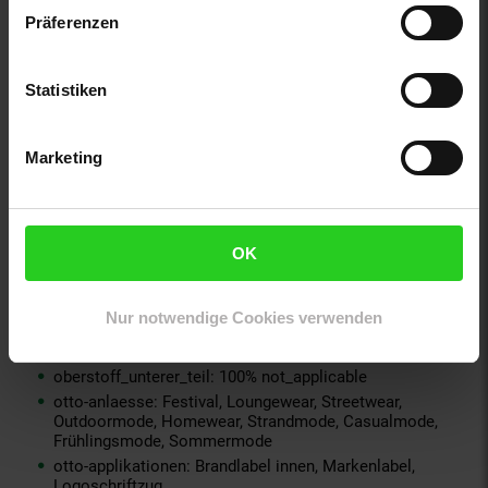
innen_material: 100% not_applicable
Präferenzen
innen_material_einsatz: 100% not_applicable
material: 98% Baumwolle, 2% Elasthan
material-fuellung-innenjacke: 100% not_applicable
Statistiken
material-futter-aermel: 100% not_applicable
material-futter-innenjacke: 100% not_applicable
material-kunstfellkragen: 100% not_applicable
Marketing
material-oberstoff-innenjacke: 100% not_applicable
material-oberstoff-innenseite: 100% not_applicable
material-oberstoff-mittlere-schicht: 100% not_applicable
material-oberstoff-mittlerer-teil: 100% not_applicable
OK
material-oberstoff-oberer-teil: 100% not_applicable
material-oberstoff-rueckseite: 100% not_applicable
Nur notwendige Cookies verwenden
material-verzierung: 100% not_applicable
material_futter: kein Schuh
oberstoff_unterer_teil: 100% not_applicable
otto-anlaesse: Festival, Loungewear, Streetwear,
Outdoormode, Homewear, Strandmode, Casualmode,
Frühlingsmode, Sommermode
otto-applikationen: Brandlabel innen, Markenlabel,
Logoschriftzug