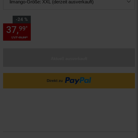
limango-Größe:
XXL (derzeit ausverkauft)
Sie Sparen 24 Prozent,
-24 %
37,
Sie Sparen 24 Prozent, 37,
99
*
*
UVP
49,
99
UVP : 49,
99
€
Aktuell ausverkauft