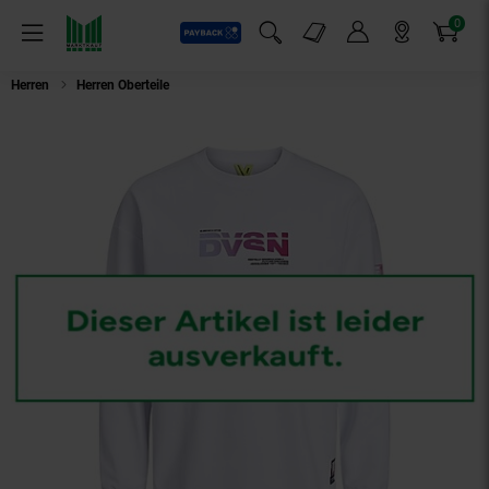
0
Payback
Markt-Angebote
Artikel
Menü
Suchfeld einblenden
Mein Konto
Markt finden
Warenkorb
Herren
Herren Oberteile
Jack & Jones Sweatshirt Digital Pullover ohne K