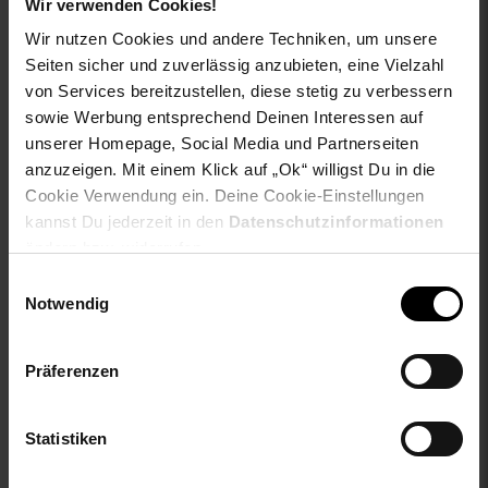
Wir verwenden Cookies!
ay-material1: keine Angabe
Wir nutzen Cookies und andere Techniken, um unsere
ay-passform schuh: keine Angabe
Seiten sicher und zuverlässig anzubieten, eine Vielzahl
ay-pullover-materialart: Weitere Stoffart
von Services bereitzustellen, diese stetig zu verbessern
ay-schuh-acc material: keine Angabe
sowie Werbung entsprechend Deinen Interessen auf
ay-schuhdetails: keine Angabe
ay-sondergroessen_produktebene: keine Angabe
unserer Homepage, Social Media und Partnerseiten
ay-technologie jeans: keine Angabe
anzuzeigen. Mit einem Klick auf „Ok“ willigst Du in die
bleichen: Nicht bleichen
Cookie Verwendung ein. Deine Cookie-Einstellungen
buegeln: Nicht bügeln
kannst Du jederzeit in den
Datenschutzinformationen
fuellung: 100% not_applicable
ändern bzw. widerrufen.
geschlechtvangraaf: Herren
Einwilligungsauswahl
innen_material: 100% not_applicable
Notwendig
innen_material_einsatz: 100% not_applicable
material: 72% Baumwolle, 20% Polyester, 8% Elasthan
material-fuellung-innenjacke: 100% not_applicable
Präferenzen
material-futter-aermel: 100% not_applicable
material-futter-innenjacke: 100% not_applicable
Statistiken
material-kunstfellkragen: 100% not_applicable
material-oberstoff-innenjacke: 100% not_applicable