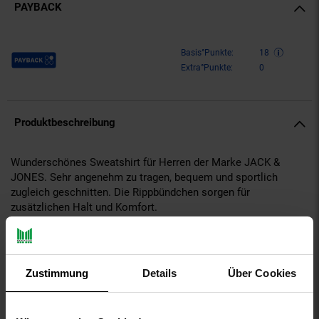
PAYBACK
Payback Punkte
Basis°Punkte:
18
Extra°Punkte:
0
Produktbeschreibung
Wunderschönes Sweatshirt für Herren der Marke JACK &
JONES. Sehr angenehm zu tragen, bequem und sportlich
zugleich geschnitten. Die Rippbündchen sorgen für
zusätzlichen Halt und Komfort.
Gattung VG für Titel: Sweatshirt
aboutyou-titel: Sweatshirt 'Digital'
ay-PFAS: PFAS Frei
Zustimmung
Details
Über Cookies
ay-material: Obermaterial: 72% Baumwolle, 20% Polyester,
8% Elasthan
ay-material-eigenschaften: Baumwolle