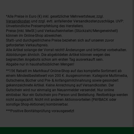
*Alle Preise in Euro (€) inkl. gesetzlicher Mehrwertsteuer, zzgl.
Fußnoten
Versandkosten
und zzgl. evtl. anfallender Versandkostenzuschläge. UVP:
Unverbindliche Preisempfehlung des Herstellers.
Preise (inkl. MwSt.) und Verkaufseinheiten (Stückzahl/Mengeneinheit)
können im Online-Shop abweichen.
Statt- und durchgestrichene Preise beziehen sich auf unseren zuvor
geforderten Verkaufspreis.
Alle Artikel solange der Vorrat reicht! Änderungen und Irrtümer vorbehalten.
Abbildungen ähnlich. Die abgebildeten Artikel können wegen des
begrenzten Angebots schon am ersten Tag ausverkauft sein.
Abgabe nur in haushaltsüblichen Mengen!
**15€ Rabatt im Marktkauf Online-Shop auf das komplette Sortiment ab
einem Mindestbestellwert von 200 €. Ausgenommen: Kategorie Multimedia,
Gutscheine, Bücher und Pre- & Anfangsmilchnahrung sowie gesondert
gekennzeichnete Artikel. Keine Anrechnung auf Versandkosten. Der
Gutschein wird nur einmalig an Neuanmelder versendet. Nur online
einlösbar. Nur ein Gutschein pro Person und Bestellung. Restbeträge werden
nicht ausgezahlt. Nicht mit anderen Aktionsvorteilen (PAYBACK oder
sonstige Shop-Aktionen) kombinierbar.
***Positive Bonitätsprüfung vorausgesetzt