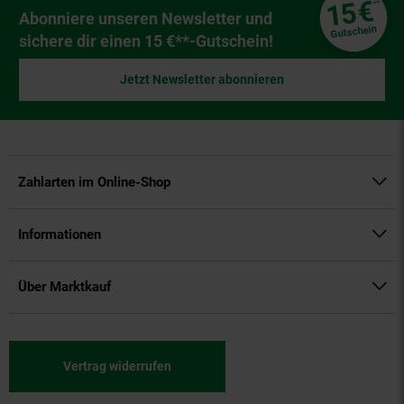
€
15
**
Newsletter Anmeldung
Abonniere unseren Newsletter und
Gutschein
sichere dir einen 15 €**-Gutschein!
Jetzt Newsletter abonnieren
Zahlarten im Online-Shop
Informationen
Über Marktkauf
Vertrag widerrufen