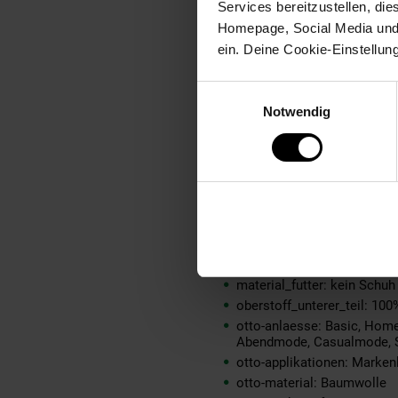
Services bereitzustellen, di
innen_material_einsatz: 10
Homepage, Social Media und P
material: 100% Baumwolle
ein. Deine Cookie-Einstellun
material-fuellung-innenjac
material-futter-aermel: 100
Einwilligungsauswahl
material-futter-innenjacke:
Notwendig
material-kunstfellkragen: 
material-oberstoff-innenja
material-oberstoff-innense
material-oberstoff-mittlere
material-oberstoff-mittlerer
material-oberstoff-oberer-t
material-oberstoff-rueckse
material-verzierung: 100% 
material_futter: kein Schuh
oberstoff_unterer_teil: 100
otto-anlaesse: Basic, Home
Abendmode, Casualmode, 
otto-applikationen: Marken
otto-material: Baumwolle