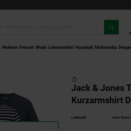
n
Wohnen
Freizeit
Mode
Lebensmittel
Haushalt
Multimedia
Droger
rt Organic Kurzarmshirt Doppelpack
Jack & Jones T
Kurzarmshirt 
Lieferzeit:
neue Ware i