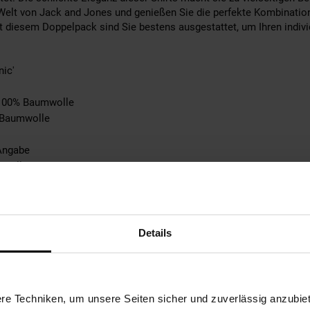
e Welt von Jack and Jones und genießen Sie die perfekte Kombinati
 diesem Doppelpack sind Sie bestens ausgestattet, um Ihren individu
nic'
: 100% Baumwolle
: Baumwolle
Angabe
n Pullover
n Schuh
abe
tebene: keine Angabe
e Angabe
Details
ble
n
e Techniken, um unsere Seiten sicher und zuverlässig anzubiet
pplicable