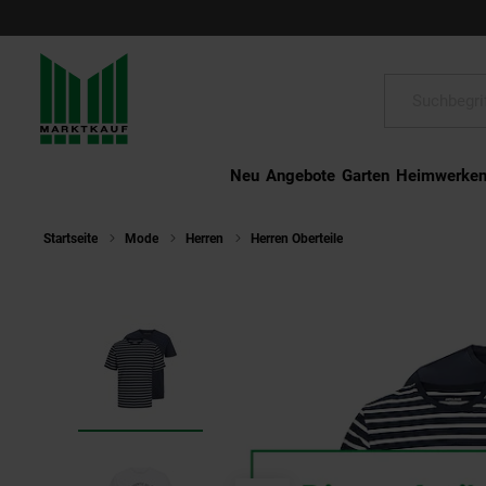
Schließen
Suche:
Neu
Angebote
Garten
Heimwerke
Startseite
Mode
Herren
Herren Oberteile
Jack & Jones T-Shi