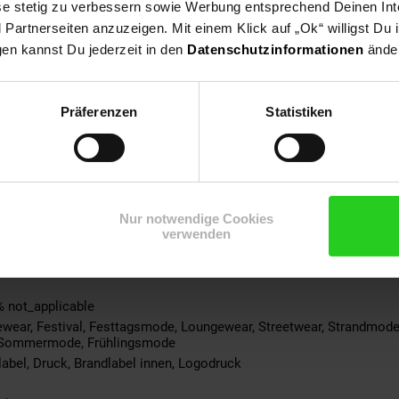
ese stetig zu verbessern sowie Werbung entsprechend Deinen In
0% not_applicable
artnerseiten anzuzeigen. Mit einem Klick auf „Ok“ willigst Du
gen kannst Du jederzeit in den
Datenschutzinformationen
änder
ke: 100% not_applicable
% not_applicable
 100% not_applicable
Präferenzen
Statistiken
100% not_applicable
cke: 100% not_applicable
ite: 100% not_applicable
-schicht: 100% not_applicable
-teil: 100% not_applicable
Nur notwendige Cookies
eil: 100% not_applicable
verwenden
ite: 100% not_applicable
not_applicable
% not_applicable
wear, Festival, Festtagsmode, Loungewear, Streetwear, Strandmode
Sommermode, Frühlingsmode
label, Druck, Brandlabel innen, Logodruck