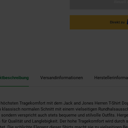
Aktuell 
ktbeschreibung
Versandinformationen
Herstellerinforma
d höchsten Tragekomfort mit dem Jack and Jones Herren T-Shirt Do
em klassisch normalen Schnitt mit einem vielseitigen Rundhalsaussc
 sondern verspricht auch stets bequeme und stilvolle Outfits. Herg
s für Qualität und Langlebigkeit. Der hohe Tragekomfort wird durch 
t. Die schlichte Eleganz dieser Shirts macht sie zu vielseitigen Be