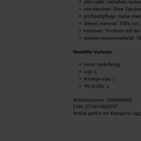
otto-optik: unifarben, bedru
otto-taschen: Ohne Tasche
proftextilpflege: Keine ch
sleeve_material: 100% not_
trocknen: Trocknen auf de
zweites-aussenmaterial: 1
Gewählte Variante:
color: mehrfarbig
size: L
limango-size: L
VG-Größe: L
Artikelnummer: 2846464000
EAN: 5715610683707
Artikel gehört zur Kategorie:
Her