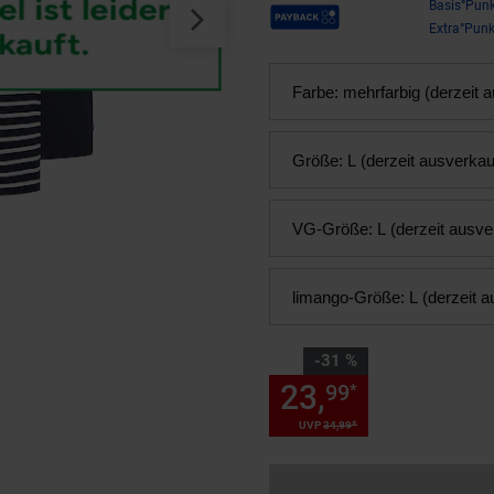
Payback Punkte
Basis°Punk
Extra°Punk
Farbe:
mehrfarbig (derzeit 
Größe:
L (derzeit ausverkau
VG-Größe:
L (derzeit ausve
limango-Größe:
L (derzeit a
Sie Sparen 31 Prozent,
-31 %
23,
Sie Spare
99
*
*
UVP
34,
99
UVP : 34,
99
€