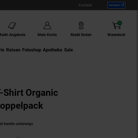
Kontakt
0
Artikel
Markt-Angebote
Mein Konto
Markt finden
Warenkorb
ie
Externer Link:
Reisen
Externer Link:
Fotoshop
Externer Link:
Apotheke
Sale
-Shirt Organic
Doppelpack
(Produkt aktuell ausve
st bereits unterwegs