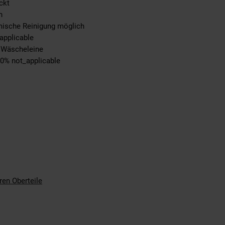
ckt
n
emische Reinigung möglich
applicable
r Wäscheleine
00% not_applicable
ren Oberteile