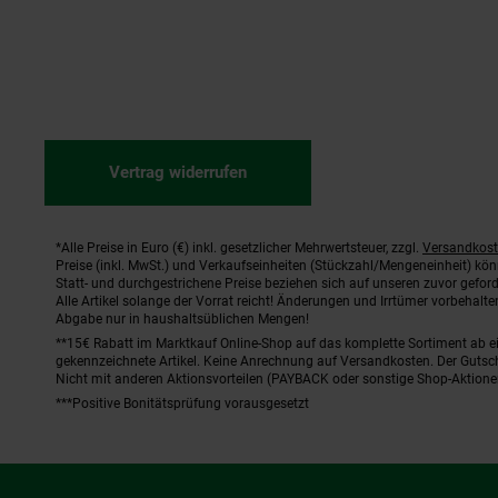
Vertrag widerrufen
*Alle Preise in Euro (€) inkl. gesetzlicher Mehrwertsteuer, zzgl.
Versandkos
Fußnoten
Preise (inkl. MwSt.) und Verkaufseinheiten (Stückzahl/Mengeneinheit) kö
Statt- und durchgestrichene Preise beziehen sich auf unseren zuvor geford
Alle Artikel solange der Vorrat reicht! Änderungen und Irrtümer vorbehal
Abgabe nur in haushaltsüblichen Mengen!
**15€ Rabatt im Marktkauf Online-Shop auf das komplette Sortiment ab 
gekennzeichnete Artikel. Keine Anrechnung auf Versandkosten. Der Gutsch
Nicht mit anderen Aktionsvorteilen (PAYBACK oder sonstige Shop-Aktione
***Positive Bonitätsprüfung vorausgesetzt