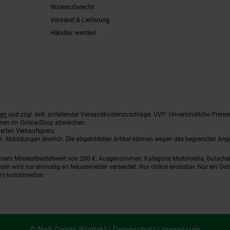
Widerrufsrecht
Versand & Lieferung
Händler werden
ten
und zzgl. evtl. anfallender Versandkostenzuschläge. UVP: Unverbindliche Preise
nnen im Online-Shop abweichen.
erten Verkaufspreis.
ten. Abbildungen ähnlich. Die abgebildeten Artikel können wegen des begrenzten An
einem Mindestbestellwert von 200 €. Ausgenommen: Kategorie Multimedia, Gutsche
ein wird nur einmalig an Neuanmelder versendet. Nur online einlösbar. Nur ein Gut
n) kombinierbar.
© NeS GmbH |
Kontakt
|
Datenschutz
|
Impressum