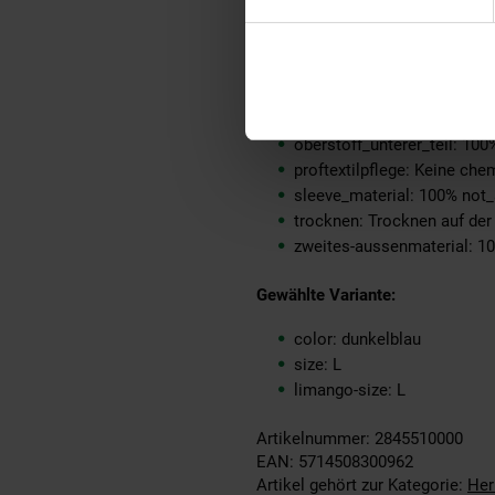
material-oberstoff-mittlerer
material-oberstoff-oberer-t
material-oberstoff-rueckse
material-verzierung: 100% 
material_futter: 100% not_a
oberstoff_unterer_teil: 100
proftextilpflege: Keine ch
sleeve_material: 100% not_
trocknen: Trocknen auf de
zweites-aussenmaterial: 1
Gewählte Variante:
color: dunkelblau
size: L
limango-size: L
Artikelnummer: 2845510000
EAN: 5714508300962
Artikel gehört zur Kategorie:
Her