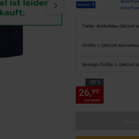
Payback Punkte
Basis°Punk
Extra°Punk
Farbe:
dunkelblau (derzeit 
Größe:
L (derzeit ausverkau
limango-Größe:
L (derzeit a
Sie Sparen 32 Prozent,
-32 %
26,
Sie Spare
99
*
*
UVP
39,
99
UVP : 39,
99
€
Aktuell 