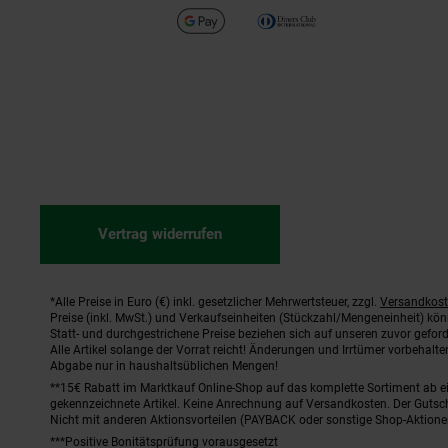
Vertrag widerrufen
*Alle Preise in Euro (€) inkl. gesetzlicher Mehrwertsteuer, zzgl.
Versandkos
Fußnoten
Preise (inkl. MwSt.) und Verkaufseinheiten (Stückzahl/Mengeneinheit) kö
Statt- und durchgestrichene Preise beziehen sich auf unseren zuvor geford
Alle Artikel solange der Vorrat reicht! Änderungen und Irrtümer vorbehal
Abgabe nur in haushaltsüblichen Mengen!
**15€ Rabatt im Marktkauf Online-Shop auf das komplette Sortiment ab 
gekennzeichnete Artikel. Keine Anrechnung auf Versandkosten. Der Gutsch
Nicht mit anderen Aktionsvorteilen (PAYBACK oder sonstige Shop-Aktione
***Positive Bonitätsprüfung vorausgesetzt