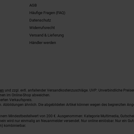
AGB
Häufige Fragen (FAQ)
Datenschutz
Widerrufsrecht
Versand & Lieferung
Händler werden
ten
und zzgl. evtl. anfallender Versandkostenzuschläge. UVP: Unverbindliche Preise
nnen im Online-Shop abweichen.
erten Verkaufspreis.
ten. Abbildungen ähnlich. Die abgebildeten Artikel können wegen des begrenzten An
einem Mindestbestellwert von 200 €. Ausgenommen: Kategorie Multimedia, Gutsche
ein wird nur einmalig an Neuanmelder versendet. Nur online einlösbar. Nur ein Gut
n) kombinierbar.