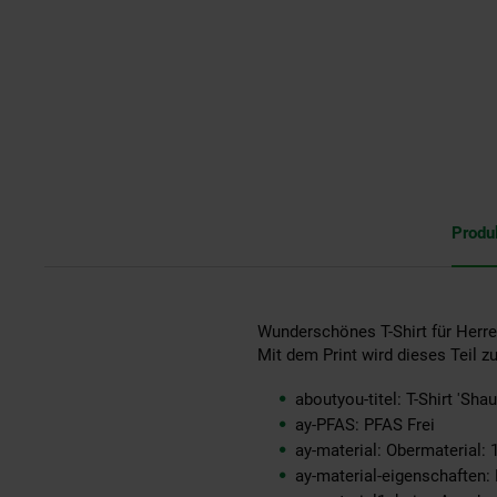
Produ
Wunderschönes T-Shirt für Herr
Mit dem Print wird dieses Teil 
aboutyou-titel: T-Shirt 'Shau
ay-PFAS: PFAS Frei
ay-material: Obermaterial
ay-material-eigenschaften