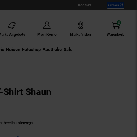
Kontakt
0
Artikel
Markt-Angebote
Mein Konto
Markt finden
Warenkorb
ie
Externer Link:
Reisen
Externer Link:
Fotoshop
Externer Link:
Apotheke
Sale
-Shirt Shaun
Produkt aktuell ausverkauft)
st bereits unterwegs