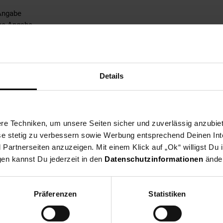
Angabe
ine Angabe
ne Angabe
abe
tebene: keine Angabe
e Angabe
Details
ble
pplicable
e Techniken, um unsere Seiten sicher und zuverlässig anzubiet
0% not_applicable
ese stetig zu verbessern sowie Werbung entsprechend Deinen In
artnerseiten anzuzeigen. Mit einem Klick auf „Ok“ willigst Du
ke: 100% not_applicable
gen kannst Du jederzeit in den
Datenschutzinformationen
änder
% not_applicable
 100% not_applicable
100% not_applicable
Präferenzen
Statistiken
cke: 100% not_applicable
ite: 100% not_applicable
-schicht: 100% not_applicable