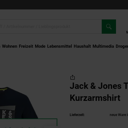
n
Wohnen
Freizeit
Mode
Lebensmittel
Haushalt
Multimedia
Droger
rt Shaun Kurzarmshirt
Jack & Jones T
Kurzarmshirt
(
Lieferzeit:
neue Ware i