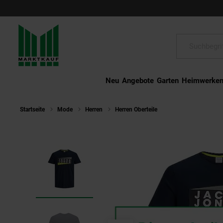
Schließen
Suche:
Neu
Angebote
Garten
Heimwerke
Startseite
Mode
Herren
Herren Oberteile
Jack & Jones T-Shi