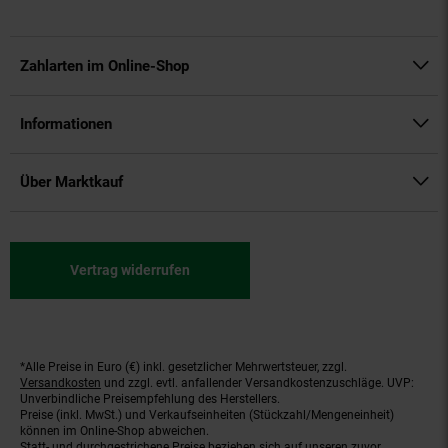
Zahlarten im Online-Shop
Informationen
Über Marktkauf
Vertrag widerrufen
*Alle Preise in Euro (€) inkl. gesetzlicher Mehrwertsteuer, zzgl.
Fußnoten
Versandkosten
und zzgl. evtl. anfallender Versandkostenzuschläge. UVP:
Unverbindliche Preisempfehlung des Herstellers.
Preise (inkl. MwSt.) und Verkaufseinheiten (Stückzahl/Mengeneinheit)
können im Online-Shop abweichen.
Statt- und durchgestrichene Preise beziehen sich auf unseren zuvor