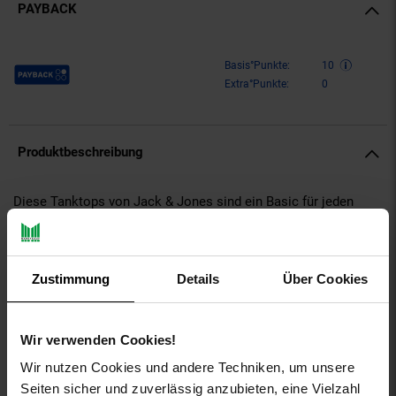
PAYBACK
Payback Punkte
Basis°Punkte:
10
Extra°Punkte:
0
Produktbeschreibung
Diese Tanktops von Jack & Jones sind ein Basic für jeden
Herren. Die Tanktops sind aus reiner Baumwolle gefertigt, die
weich und hautfreundlich ist. Sie haben einen normalen
Schnitt, der Ihnen eine optimale Passform bietet, und einen
Rundhalsausschnitt, der für einen sportlichen Look sorgt. Die
Zustimmung
Details
Über Cookies
unifarbene Gestaltung ist zeitlos und vielseitig und lässt sich
mit verschiedenen Hosen und Shorts kombinieren. Mit diesem
2er-Pack Tanktops sind Sie bereit für jede Aktivität.
Wir verwenden Cookies!
aboutyou-titel: Tanktop 'Chill Pocket'
Wir nutzen Cookies und andere Techniken, um unsere
ay-PFAS: PFAS Frei
Seiten sicher und zuverlässig anzubieten, eine Vielzahl