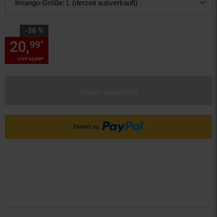
limango-Größe:
L (derzeit ausverkauft)
Sie Sparen 36 Prozent,
-36 %
20,
Sie Sparen 36 Prozent, 20,
99
*
*
UVP
32,
99
UVP : 32,
99
€
Aktuell ausverkauft