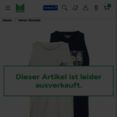
0
Payback
Markt-Angebote
Artikel
Menü
Suchfeld einblenden
Mein Konto
Markt finden
Warenkorb
Herren
Herren Oberteile
Jack & Jones Tank-Top Chill Pocket Tanktop 2 P