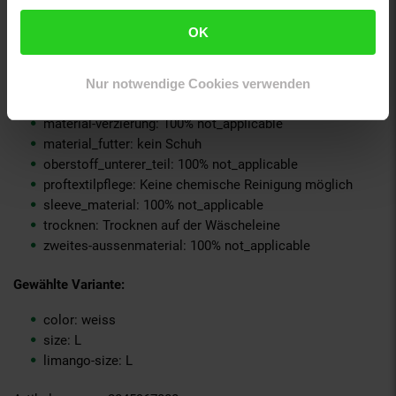
material-oberstoff-innenjacke: 100% not_applicable
material-oberstoff-innenseite: 100% not_applicable
OK
material-oberstoff-mittlere-schicht: 100% not_applicable
material-oberstoff-mittlerer-teil: 100% not_applicable
material-oberstoff-oberer-teil: 100% not_applicable
Nur notwendige Cookies verwenden
material-oberstoff-rueckseite: 100% not_applicable
material-verzierung: 100% not_applicable
material_futter: kein Schuh
oberstoff_unterer_teil: 100% not_applicable
proftextilpflege: Keine chemische Reinigung möglich
sleeve_material: 100% not_applicable
trocknen: Trocknen auf der Wäscheleine
zweites-aussenmaterial: 100% not_applicable
Gewählte Variante:
color: weiss
size: L
limango-size: L