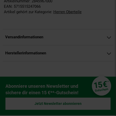
Artikelnummer: 2845967000
EAN: 5715515247066
Artikel gehört zur Kategorie:
Herren Oberteile
Versandinformationen
Herstellerinformationen
Fußzeile
€
15
**
Newsletter Anmeldung
Abonniere unseren Newsletter und
Gutschein
sichere dir einen 15 €**-Gutschein!
Jetzt Newsletter abonnieren