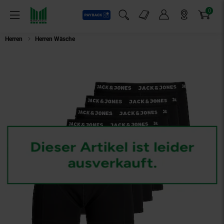
0
Payback
Markt-Angebote
Artikel
Menü
Suchfeld einblenden
Mein Konto
Markt finden
Warenkorb
Herren
Herren Wäsche
Jack & Jones Trunk Unterhosen Trunks 7 Pack U