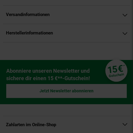
Versandinformationen
Herstellerinformationen
Fußzeile
€
15
**
Newsletter Anmeldung
Abonniere unseren Newsletter und
Gutschein
sichere dir einen 15 €**-Gutschein!
Jetzt Newsletter abonnieren
Zahlarten im Online-Shop