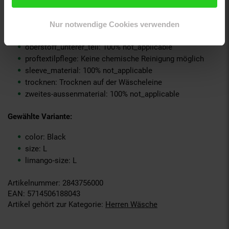
material-oberstoff-oberer-teil: 100% not_applicable
material-oberstoff-rueckseite: 100% not_applicable
material-verzierung: 100% not_applicable
Nur notwendige Cookies verwenden
material_futter: 100% not_applicable
oberstoff_unterer_teil: 100% not_applicable
proftextilpflege: Keine chemische Reinigung möglich
sleeve_material: 100% not_applicable
trocknen: Trocknen auf der Wäscheleine
zweites-aussenmaterial: 100% not_applicable
Gewählte Variante:
color: Black
size: L
limango-size: L
Artikelnummer: 2843756000
EAN: 5714506188043
Artikel gehört zur Kategorie:
Herren Wäsche