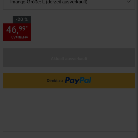
limango-Größe:
L (derzeit ausverkauft)
Sie Sparen 20 Prozent,
-20 %
46,
Sie Sparen 20 Prozent, 46,
99
*
*
UVP
58,
99
UVP : 58,
99
€
Aktuell ausverkauft