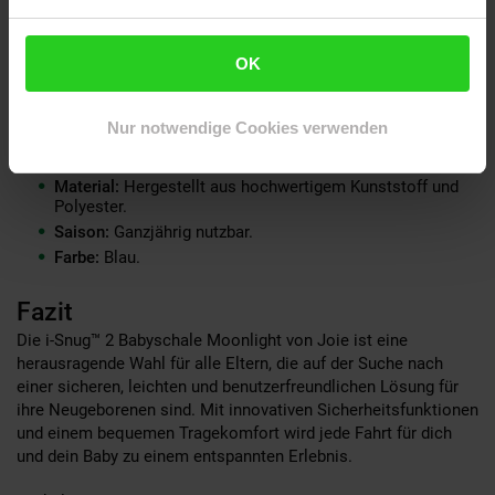
das höhenverstellbare Kopfpolster eine individuelle
Anpassung, sodass die Babyschale mit deinem Kind
mitwächst.
OK
Technische Details
Nur notwendige Cookies verwenden
Altersempfehlung:
0 bis 12 Monate (0 bis 13 kg).
Maße:
44 x 57 x 66 cm (B x H x L).
Material:
Hergestellt aus hochwertigem Kunststoff und
Polyester.
Saison:
Ganzjährig nutzbar.
Farbe:
Blau.
Fazit
Die i-Snug™ 2 Babyschale Moonlight von Joie ist eine
herausragende Wahl für alle Eltern, die auf der Suche nach
einer sicheren, leichten und benutzerfreundlichen Lösung für
ihre Neugeborenen sind. Mit innovativen Sicherheitsfunktionen
und einem bequemen Tragekomfort wird jede Fahrt für dich
und dein Baby zu einem entspannten Erlebnis.