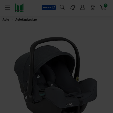
0
Payback
Markt-Angebote
Artikel
Menü
Suchfeld einblenden
Mein Konto
Markt finden
Warenkorb
Auto
Autokindersitze
Joie i-Snug™ 2 Babyschale