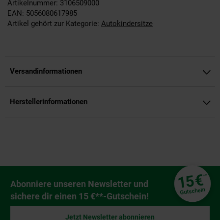
Artikelnummer: 3106509000
EAN: 5056080617985
Artikel gehört zur Kategorie:
Autokindersitze
Versandinformationen
Herstellerinformationen
Fußzeile
€
15
**
Newsletter Anmeldung
Abonniere unseren Newsletter und
Gutschein
sichere dir einen 15 €**-Gutschein!
Jetzt Newsletter abonnieren