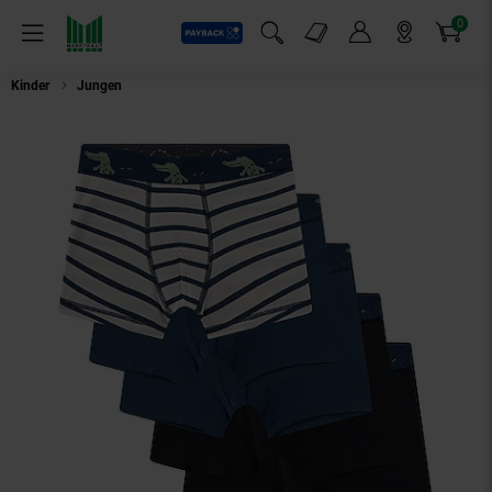
0
Payback
Markt-Angebote
Artikel
Menü
Suchfeld einblenden
Mein Konto
Markt finden
Warenkorb
Kinder
Jungen
Jungen Boxershort