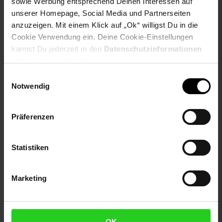
sowie Werbung entsprechend Deinen Interessen auf
Extra°Punkte:
0
unserer Homepage, Social Media und Partnerseiten
anzuzeigen. Mit einem Klick auf „Ok“ willigst Du in die
Cookie Verwendung ein. Deine Cookie-Einstellungen
Produktbeschreibung
kannst Du jederzeit in den
Datenschutzinformationen
ändern bzw. widerrufen.
Sanetta Jungen Shorts im praktischen 5er Pack. Einfarbige
Einwilligungsauswahl
Kids Shorts mit Motiv-Bund aus angenehmer Stretch
Notwendig
Baumwollmischung.
Gewählte Variante:
Präferenzen
var_Farbe: Schwarz/Blau/Beige
var_Größe: 140
Statistiken
Artikelnummer: 2980614003
EAN: 4066101585347
Marketing
Artikel gehört zur Kategorie:
Jungen
OK