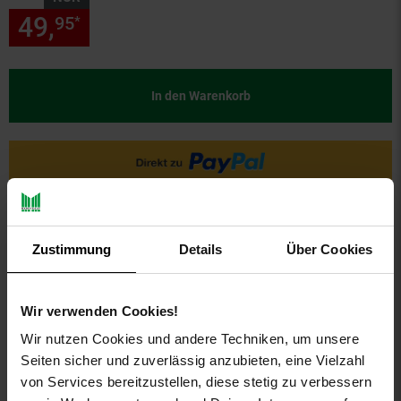
49,
nur 49,
€ Sternchen Fußn
95
95
*
In den Warenkorb
Zustimmung
Details
Über Cookies
Wir verwenden Cookies!
PAYBACK
Wir nutzen Cookies und andere Techniken, um unsere
Seiten sicher und zuverlässig anzubieten, eine Vielzahl
von Services bereitzustellen, diese stetig zu verbessern
Payback Punkte
Basis°Punkte:
24