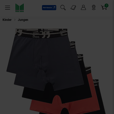
0
Payback
Markt-Angebote
Artikel
Menü
Suchfeld einblenden
Mein Konto
Markt finden
Warenkorb
Kinder
Jungen
Jungen Boxershort