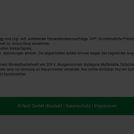
ten
und zzgl. evtl. anfallender Versandkostenzuschläge. UVP: Unverbindliche Preise
nnen im Online-Shop abweichen.
erten Verkaufspreis.
ten. Abbildungen ähnlich. Die abgebildeten Artikel können wegen des begrenzten An
einem Mindestbestellwert von 200 €. Ausgenommen: Kategorie Multimedia, Gutsche
ein wird nur einmalig an Neuanmelder versendet. Nur online einlösbar. Nur ein Gut
n) kombinierbar.
© NeS GmbH |
Kontakt
|
Datenschutz
|
Impressum