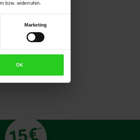
n bzw. widerrufen.
und Qualität sind die obersten
t. Dabei wird auf Funktionalität,
en, Wäschetrocknern,
Marketing
en Produkten überzeugen: Sie
OK
€
15
**