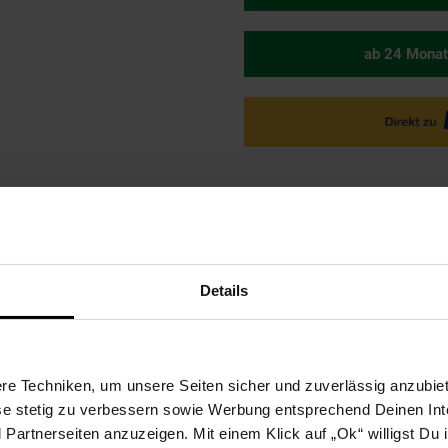
ab 24 Monat
Details
ktbeschreibung
Versandinformationen
Herstellerinforma
e Techniken, um unsere Seiten sicher und zuverlässig anzubiet
uick 690 Das Aktiv-Belüftungssystem mit Wandlamellen gibt es n
ese stetig zu verbessern sowie Werbung entsprechend Deinen In
ülsen ausgezeichnetes Design – konische Form sehr große Befü
artnerseiten anzuzeigen. Mit einem Klick auf „Ok“ willigst Du
 zur Windsicherung hochwertiger, UV-stabiler Recyclingkunststoff ca