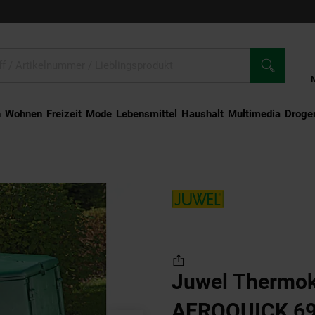
n
Wohnen
Freizeit
Mode
Lebensmittel
Haushalt
Multimedia
Droger
hermokomposter AEROQUICK 690, konische Form, Maße 94x94x109 cm
Juwel Thermo
AEROQUICK 690