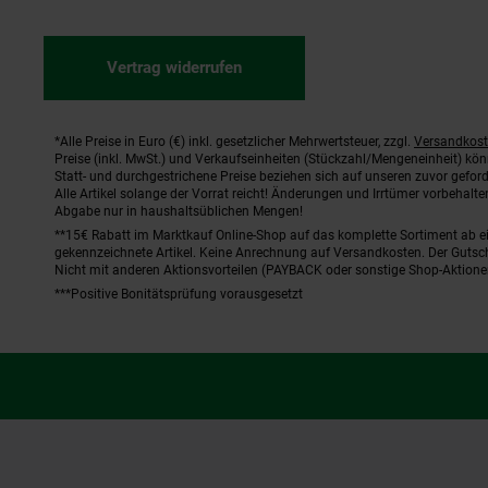
Vertrag widerrufen
*Alle Preise in Euro (€) inkl. gesetzlicher Mehrwertsteuer, zzgl.
Versandkos
Fußnoten
Preise (inkl. MwSt.) und Verkaufseinheiten (Stückzahl/Mengeneinheit) kö
Statt- und durchgestrichene Preise beziehen sich auf unseren zuvor geford
Alle Artikel solange der Vorrat reicht! Änderungen und Irrtümer vorbehal
Abgabe nur in haushaltsüblichen Mengen!
**15€ Rabatt im Marktkauf Online-Shop auf das komplette Sortiment ab 
gekennzeichnete Artikel. Keine Anrechnung auf Versandkosten. Der Gutsch
Nicht mit anderen Aktionsvorteilen (PAYBACK oder sonstige Shop-Aktione
***Positive Bonitätsprüfung vorausgesetzt