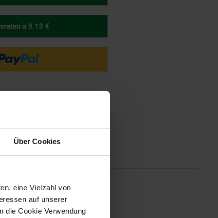
sraten
à 9.13 €
Über Cookies
tionen
en, eine Vielzahl von
ur von JUWEL Verbindung der
teressen auf unserer
ll- und Entnahmeklappen
 in die Cookie Verwendung
. 700 Liter Nutzinhalt