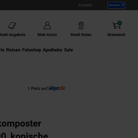
Kontakt
0
Artikel
Markt-Angebote
Mein Konto
Markt finden
Warenkorb
ie
Externer Link:
Reisen
Externer Link:
Fotoshop
Externer Link:
Apotheke
Sale
komposter
, konische