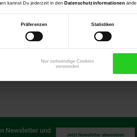
gen kannst Du jederzeit in den
Datenschutzinformationen
änder
4 x 94 x 109 cm Lieferumfang 1x Komposter Funktionalität, Design 
n. Wir haben uns auf Produkte für Garten und Haushalt spezialisier
 Augenmerk gelegt. Unser Produktangebot reicht von Wäschespinn
Präferenzen
Statistiken
s hin zu Kompostern. Lassen auch Sie sich von unseren einzigartig
tere Gartenmöbel
Nur notwendige Cookies
verwenden
n Newsletter und
Jetzt Newsletter abonnieren