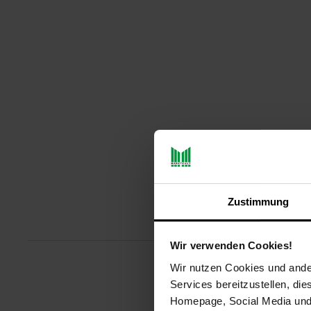
Zustimmung
Produ
Wir verwenden Cookies!
Wir nutzen Cookies und ander
Juwel Premium Komposter Aeroq
Services bereitzustellen, di
Wandelemente mit JUWEL Klemmh
Homepage, Social Media und P
Scharnierdeckel mit Schiebegriff