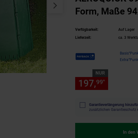
Form, Maße 9
Verfügbarkeit:
Auf Lager
Lieferzeit:
ca. 3 Werkt
Payback Punkte
Basis°Punk
Extra°Punk
NUR
197,
nur 197
99
*
Garantieverlängerung hinzufü
zusätzlichen Garantieschutz 
In den