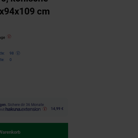
4x94x109 cm
age
te:
98
te:
0
,
€ Sternchen Fußnote, Details 
99
gen.
Sichere dir 36 Monate
14,99 €
mit
 Warenkorb