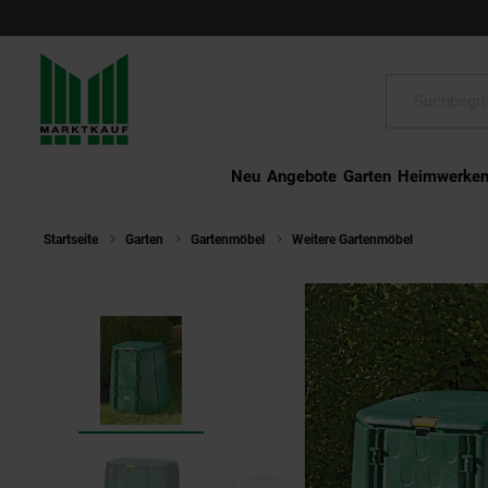
Schließen
Suche:
Neu
Angebote
Garten
Heimwerke
Startseite
Garten
Gartenmöbel
Weitere Gartenmöbel
Juwel T