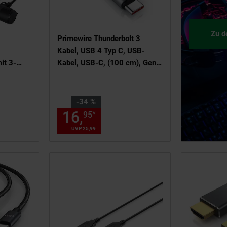
Zu d
Primewire Thunderbolt 3
Kabel, USB 4 Typ C, USB-
it 3-
Kabel, USB-C, (100 cm), Gen
drehbar
3x2-100 Watt Ladekabel /
halterung
Datenkabel 40 Gbit/s mit
ler
Display, 1m
Sie Sparen 34 Prozent,
-34 %
ommel
16,
Aktueller Preis: 16
*
95
57,
€ Sternchen Fußnote, Detail
80
.
UVP
25,
99
UVP : 25,
99
€