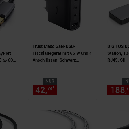
Trust Maxo GaN-USB-
DIGITUS U
ayPort
Tischladegerät mit 65 W und 4
Station, 1
0 @ 60
Anschlüssen, Schwarz
RJ45, SD
(26067, USB-C, USB-A)
,
NUR
N
ler Preis: 8,
€ Sternchen Fußnote
95
42,
nur 42,
€ Sternche
188,
*
74
74