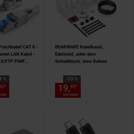
Patchkabel CAT 8 -
BEARWARE Kabelkanal,
ernet LAN Kabel -
Edelstahl, unter dem
- S/FTP PIMF
Schreibtisch, ohne Bohren
- Netzwerkkabel -
 48 Prozent,
Sie Sparen 33 Prozent,
8 %
-33 %
s am Seitenende
en Fußnote, Details am Seitenend
ab 17,
€ Sternchen Fußnote, D
19,
Aktueller Prei
*
*
95
95
95
4,
99
UVP : 34,
99
€
UVP
29,
99
UVP : 29,
99
€