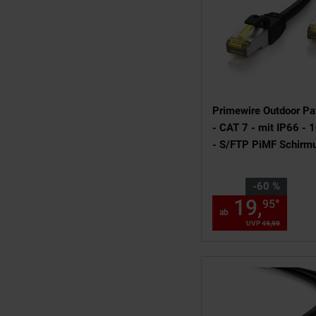
Primewire Outdoor Pa
- CAT 7 - mit IP66 - 1
- S/FTP PiMF Schirm
Netzwerkkabel - 15m
Sie Sparen 60 Prozent
-60 %
19,
ab 
*
95
ab
UVP
49,
99
UVP : 49,
9