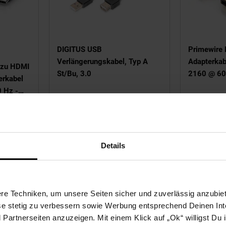
on 5 Sternen
DIGITUS USB
Primewire 
Verlängerungskabel, Typ A
Adapterkab
 zu HDMI
St/Bu, 3.0
2160 @ 60
erkabel
 Hz -
,
Sie Sparen
-4
NUR
14,
€ Sternchen Fußnote, Detail
15,
95
6,
nur 6,
€ Sternchen 
*
13
13
ab
Details
9
€
UVP
2
e Techniken, um unsere Seiten sicher und zuverlässig anzubiet
ese stetig zu verbessern sowie Werbung entsprechend Deinen In
artnerseiten anzuzeigen. Mit einem Klick auf „Ok“ willigst Du