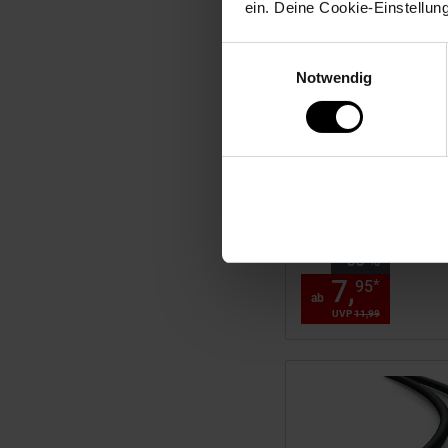
ein. Deine Cookie-Einstellun
Einwilligungsauswahl
Notwendig
Primewire USB 2.0 Dr
Scanner Kabel mit
Nylonmantel - 1m
Sie Sparen 33 Prozent
-33 %
7,
ab 7,
*
95
ab
UVP
11,
99
UVP : 11,
99
€