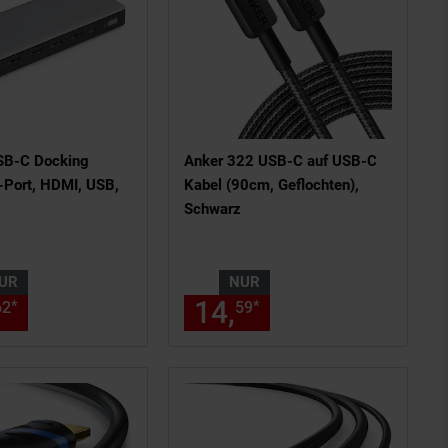
SB-C Docking
Anker 322 USB-C auf USB-C
3-Port, HDMI, USB,
Kabel (90cm, Geflochten),
Schwarz
UR
NUR
, Details am Seitenende
n Fußnote, Details am Seitenend
nur 188,
€ Sternchen Fußnote, 
14,
nur 14,
€ Ste
*
*
62
62
59
59