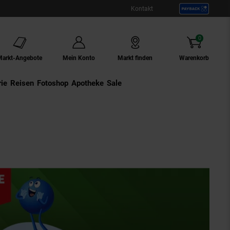
Kontakt
0
Artikel
Markt-Angebote
Mein Konto
Markt finden
Warenkorb
ie
Externer Link:
Reisen
Externer Link:
Fotoshop
Externer Link:
Apotheke
Sale