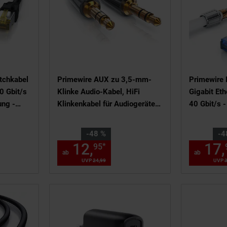
tchkabel
Primewire AUX zu 3,5-mm-
Primewire 
0 Gbit/s
Klinke Audio-Kabel, HiFi
Gigabit Eth
ung -
Klinkenkabel für Audiogeräte
40 Gbit/s 
Premium Series - 5m
Schirmung 
5m
,
Sie Sparen 48 Prozent,
Sie Sparen
-48 %
-4
19,
€ Sternchen Fußnote, Detail
12,
ab 12,
€ Sternch
17,
*
95
95
95
ab
ab
9
€
UVP
24,
99
UVP : 24,
99
€
UVP
3