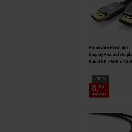
Primewire Premium
DisplayPort auf Displ
Kabel 8K 7680 x 432
Hz mit DSC - 1m
Sie Sparen 50 Prozent
-50 %
8,
Aktuel
*
95
UVP
17,
99
UVP : 17,
99
€