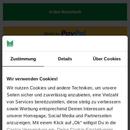
In den Warenkorb
Zustimmung
Details
Über Cookies
Wir verwenden Cookies!
Wir nutzen Cookies und andere Techniken, um unsere
PAYBACK
Seiten sicher und zuverlässig anzubieten, eine Vielzahl
von Services bereitzustellen, diese stetig zu verbessern
sowie Werbung entsprechend Deinen Interessen auf
Payback Punkte
Basis°Punkte:
9
unserer Homepage, Social Media und Partnerseiten
Extra°Punkte:
0
anzuzeigen. Mit einem Klick auf „Ok“ willigst Du in die
Cookie Verwendung ein. Deine Cookie-Einstellungen