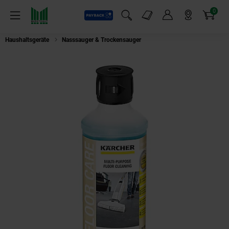
0
Payback
Markt-Angebote
Artikel
Menü
Suchfeld einblenden
Mein Konto
Markt finden
Warenkorb
Haushaltsgeräte
Nasssauger & Trockensauger
Kärcher 6.295-944 Bodenrei