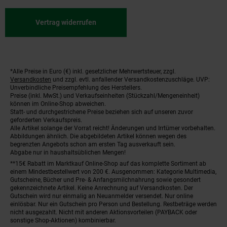
Vertrag widerrufen
*Alle Preise in Euro (€) inkl. gesetzlicher Mehrwertsteuer, zzgl.
Fußnoten
Versandkosten
und zzgl. evtl. anfallender Versandkostenzuschläge. UVP:
Unverbindliche Preisempfehlung des Herstellers.
Preise (inkl. MwSt.) und Verkaufseinheiten (Stückzahl/Mengeneinheit)
können im Online-Shop abweichen.
Statt- und durchgestrichene Preise beziehen sich auf unseren zuvor
geforderten Verkaufspreis.
Alle Artikel solange der Vorrat reicht! Änderungen und Irrtümer vorbehalten.
Abbildungen ähnlich. Die abgebildeten Artikel können wegen des
begrenzten Angebots schon am ersten Tag ausverkauft sein.
Abgabe nur in haushaltsüblichen Mengen!
**15€ Rabatt im Marktkauf Online-Shop auf das komplette Sortiment ab
einem Mindestbestellwert von 200 €. Ausgenommen: Kategorie Multimedia,
Gutscheine, Bücher und Pre- & Anfangsmilchnahrung sowie gesondert
gekennzeichnete Artikel. Keine Anrechnung auf Versandkosten. Der
Gutschein wird nur einmalig an Neuanmelder versendet. Nur online
einlösbar. Nur ein Gutschein pro Person und Bestellung. Restbeträge werden
nicht ausgezahlt. Nicht mit anderen Aktionsvorteilen (PAYBACK oder
sonstige Shop-Aktionen) kombinierbar.