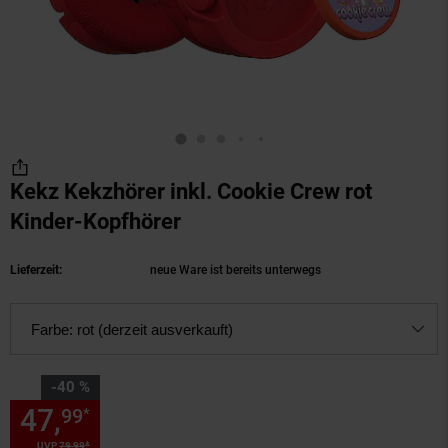
Kekz Kekzhörer inkl. Cookie Crew rot
Kinder-Kopfhörer
(Produkt aktuell ausverkau
Lieferzeit:
neue Ware ist bereits unterwegs
Farbe:
rot (derzeit ausverkauft)
Sie Sparen 40 Prozent,
-40 %
47,
Sie Sparen 40 Prozent, 47,
99
*
*
UVP
79,
99
UVP : 79,
99
€