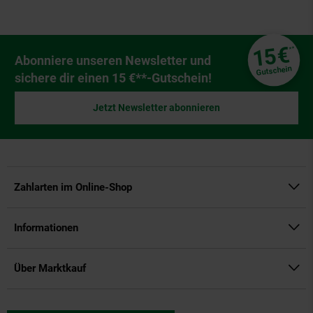
Fußzeile
€
15
**
Newsletter Anmeldung
Abonniere unseren Newsletter und
Gutschein
sichere dir einen 15 €**-Gutschein!
Jetzt Newsletter abonnieren
Zahlarten im Online-Shop
Informationen
Über Marktkauf