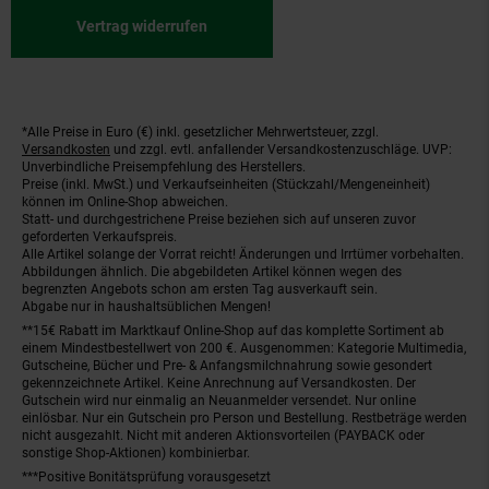
Vertrag widerrufen
*Alle Preise in Euro (€) inkl. gesetzlicher Mehrwertsteuer, zzgl.
Fußnoten
Versandkosten
und zzgl. evtl. anfallender Versandkostenzuschläge. UVP:
Unverbindliche Preisempfehlung des Herstellers.
Preise (inkl. MwSt.) und Verkaufseinheiten (Stückzahl/Mengeneinheit)
können im Online-Shop abweichen.
Statt- und durchgestrichene Preise beziehen sich auf unseren zuvor
geforderten Verkaufspreis.
Alle Artikel solange der Vorrat reicht! Änderungen und Irrtümer vorbehalten.
Abbildungen ähnlich. Die abgebildeten Artikel können wegen des
begrenzten Angebots schon am ersten Tag ausverkauft sein.
Abgabe nur in haushaltsüblichen Mengen!
**15€ Rabatt im Marktkauf Online-Shop auf das komplette Sortiment ab
einem Mindestbestellwert von 200 €. Ausgenommen: Kategorie Multimedia,
Gutscheine, Bücher und Pre- & Anfangsmilchnahrung sowie gesondert
gekennzeichnete Artikel. Keine Anrechnung auf Versandkosten. Der
Gutschein wird nur einmalig an Neuanmelder versendet. Nur online
einlösbar. Nur ein Gutschein pro Person und Bestellung. Restbeträge werden
nicht ausgezahlt. Nicht mit anderen Aktionsvorteilen (PAYBACK oder
sonstige Shop-Aktionen) kombinierbar.
***Positive Bonitätsprüfung vorausgesetzt