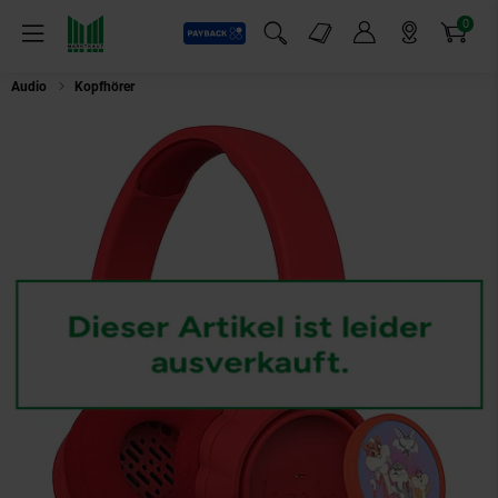
0
Payback
Markt-Angebote
Artikel
Menü
Suchfeld einblenden
Mein Konto
Markt finden
Warenkorb
Audio
Kopfhörer
Kekz Kekzhörer inkl. Cookie Crew rot Kinder-Kopfhörer