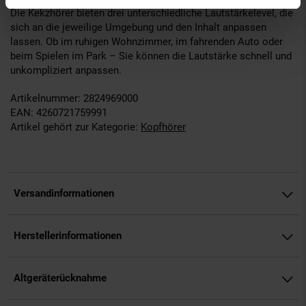
Die Kekzhörer bieten drei unterschiedliche Lautstärkelevel, die
sich an die jeweilige Umgebung und den Inhalt anpassen
lassen. Ob im ruhigen Wohnzimmer, im fahrenden Auto oder
beim Spielen im Park – Sie können die Lautstärke schnell und
unkompliziert anpassen.
Artikelnummer: 2824969000
EAN: 4260721759991
Artikel gehört zur Kategorie:
Kopfhörer
Versandinformationen
Herstellerinformationen
Altgeräterücknahme