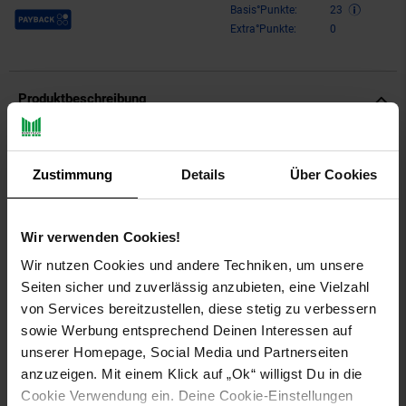
Payback Punkte
Basis°Punkte:
23
Extra°Punkte:
0
Produktbeschreibung
Eltern wissen, wie wichtig es ist, den Kids Zugang zu Medien
zu bieten, die sowohl unterhaltsam als auch sicher sind. Die
Zustimmung
Details
Über Cookies
Kekz Kekzhörer schützen nicht nur die Ohren Ihrer Kleinen,
sondern bieten ihnen auch ein aufregendes Hörerlebnis. Diese
On-Ear-Kopfhörer sind speziell für Kinder entwickelt und
Wir verwenden Cookies!
kombinieren spielerisches Lernen mit sicherem Audio-Genuss.
Wir nutzen Cookies und andere Techniken, um unsere
Der Kekz Kekzhörer verwendet ein innovatives Click & Play
Seiten sicher und zuverlässig anzubieten, eine Vielzahl
System, das es Kindern ermöglicht, ihre Kopfhörer einfach mit
von Services bereitzustellen, diese stetig zu verbessern
speziellen Audio-Chips zu verwenden. Jeder Chip ist ein
sowie Werbung entsprechend Deinen Interessen auf
Schlüssel zu neuen Abenteuern, ob es sich um fesselnde
unserer Homepage, Social Media und Partnerseiten
Hörspiele oder lehrreiche Inhalte handelt. Ihre Kinder können
anzuzeigen. Mit einem Klick auf „Ok“ willigst Du in die
selbstständig zwischen den verschiedenen Chips wählen und
so die Inhalte genießen, die sie am meisten ansprechen.
Cookie Verwendung ein. Deine Cookie-Einstellungen