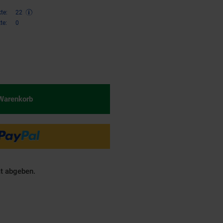
te:
22
te:
0
€ Sternchen Fußnote, Details am
 Warenkorb
ät abgeben.