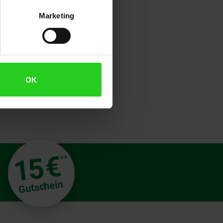
Marketing
OK
€
15
**
Gutschein