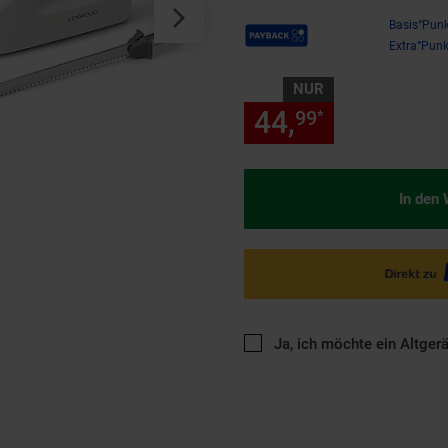
Payback Punkte
Basis°Punk
Extra°Punk
NUR
44,
nur 44,
99
99
*
In den
Ja, ich möchte ein Altger