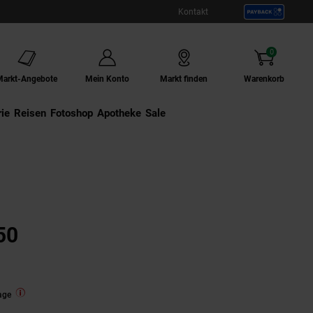
Kontakt
0
Artikel
Markt-Angebote
Mein Konto
Markt finden
Warenkorb
ie
Externer Link:
Reisen
Externer Link:
Fotoshop
Externer Link:
Apotheke
Sale
50
age