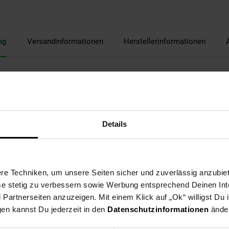
ng
Versandinformationen
Herstellerinformationen
Details
e Techniken, um unsere Seiten sicher und zuverlässig anzubiet
ese stetig zu verbessern sowie Werbung entsprechend Deinen In
artnerseiten anzuzeigen. Mit einem Klick auf „Ok“ willigst Du
gen kannst Du jederzeit in den
Datenschutzinformationen
änder