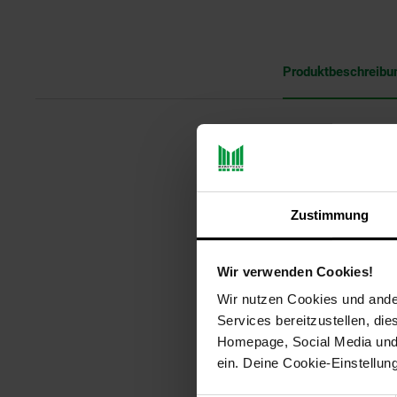
Produktbeschreibu
Es hat:
Messerklinge mit Wellenschliff
Zustimmung
Sicherheitsschalter
Kontrollanzeige
Wir verwenden Cookies!
Auswurftaste
Wir nutzen Cookies und ander
Services bereitzustellen, di
Fingerschutz
Homepage, Social Media und P
ein. Deine Cookie-Einstellun
Mit Tiefkühlklinge