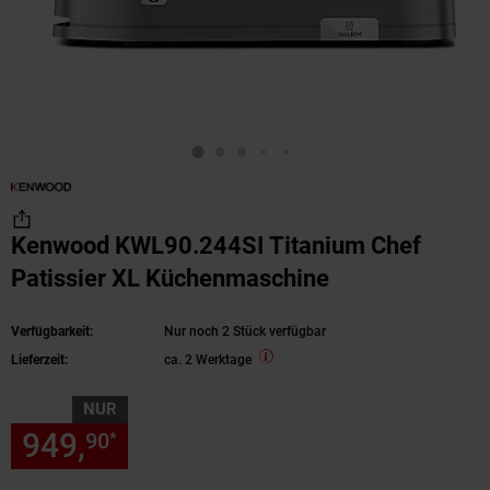
Kenwood KWL90.244SI Titanium Chef
Patissier XL Küchenmaschine
Verfügbarkeit:
Nur noch 2 Stück verfügbar
Lieferzeit:
ca. 2 Werktage
NUR
949,
nur 949,
€ Sternchen Fu
90
90
*