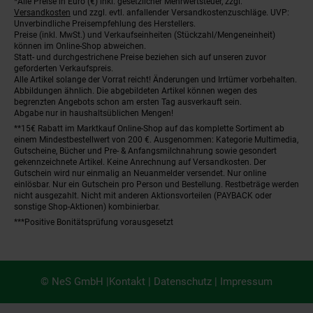
*Alle Preise in Euro (€) inkl. gesetzlicher Mehrwertsteuer, zzgl.
Fußnoten
Versandkosten
und zzgl. evtl. anfallender Versandkostenzuschläge. UVP:
Unverbindliche Preisempfehlung des Herstellers.
Preise (inkl. MwSt.) und Verkaufseinheiten (Stückzahl/Mengeneinheit)
können im Online-Shop abweichen.
Statt- und durchgestrichene Preise beziehen sich auf unseren zuvor
geforderten Verkaufspreis.
Alle Artikel solange der Vorrat reicht! Änderungen und Irrtümer vorbehalten.
Abbildungen ähnlich. Die abgebildeten Artikel können wegen des
begrenzten Angebots schon am ersten Tag ausverkauft sein.
Abgabe nur in haushaltsüblichen Mengen!
**15€ Rabatt im Marktkauf Online-Shop auf das komplette Sortiment ab
einem Mindestbestellwert von 200 €. Ausgenommen: Kategorie Multimedia,
Gutscheine, Bücher und Pre- & Anfangsmilchnahrung sowie gesondert
gekennzeichnete Artikel. Keine Anrechnung auf Versandkosten. Der
Gutschein wird nur einmalig an Neuanmelder versendet. Nur online
einlösbar. Nur ein Gutschein pro Person und Bestellung. Restbeträge werden
nicht ausgezahlt. Nicht mit anderen Aktionsvorteilen (PAYBACK oder
sonstige Shop-Aktionen) kombinierbar.
***Positive Bonitätsprüfung vorausgesetzt
© NeS GmbH |
Kontakt
|
Datenschutz
|
Impressum