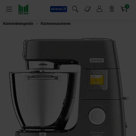
0
Payback
Markt-Angebote
Artikel
Menü
Suchfeld einblenden
Mein Konto
Markt finden
Warenkorb
Küchenkleingeräte
Küchenmaschinen
Kenwood KWL90.244SI Titanium Ch