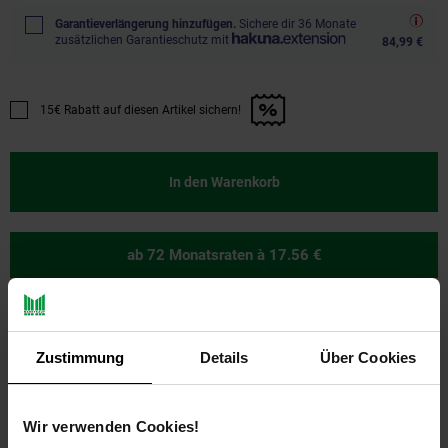
Garantieverlängerung hinzufügen.
Sichere dir 36 Monate
zusätzlichen Garantieschutz mit
84,99 €
15€ Rabatt auf diesen Artikel sichern!
Promotion "15€ Rabatt auf diesen Artikel sichern!" anwenden
In den Warenkorb
ab 72 Monatsraten
à 17.56 €
Zustimmung
Details
Über Cookies
Ja, ich möchte ein Altgerät abgeben.
Wir verwenden Cookies!