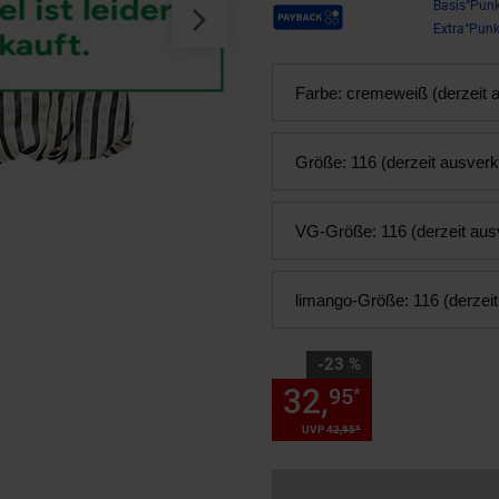
Payback Punkte
Basis°Punk
Extra°Punk
Farbe:
cremeweiß (derzeit a
Größe:
116 (derzeit ausverk
VG-Größe:
116 (derzeit aus
limango-Größe:
116 (derzei
Sie Sparen 23 Prozent,
-23 %
32,
Sie Spare
95
*
*
UVP
42,
95
UVP : 42,
95
€