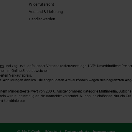
Widerrufsrecht
Versand & Lieferung
Händler werden
ten
und zzgl. evtl. anfallender Versandkostenzuschläge. UVP: Unverbindliche Preise
nnen im Online-Shop abweichen.
erten Verkaufspreis.
ten. Abbildungen ähnlich. Die abgebildeten Artikel können wegen des begrenzten An
einem Mindestbestellwert von 200 €. Ausgenommen: Kategorie Multimedia, Gutsche
ein wird nur einmalig an Neuanmelder versendet. Nur online einlösbar. Nur ein Gut
n) kombinierbar.