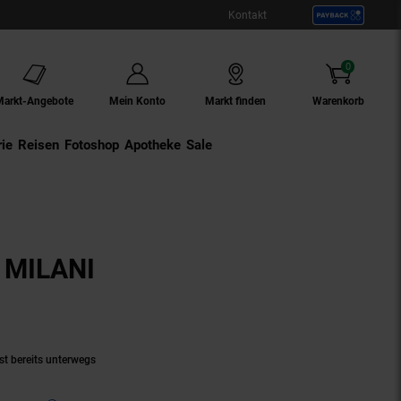
Kontakt
0
Artikel
Markt-Angebote
Mein Konto
Markt finden
Warenkorb
ie
Externer Link:
Reisen
Externer Link:
Fotoshop
Externer Link:
Apotheke
Sale
k MILANI
dukt aktuell ausverkauft)
st bereits unterwegs