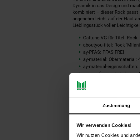
Dynamik in das Design und mach
kombiniert – dieser Rock passt 
angenehm leicht auf der Haut an
Lieblingsstück voller Leichtigke
Gattung VG für Titel: Rock
aboutyou-titel: Rock 'Milani
ay-PFAS: PFAS FREI
ay-material: Obermaterial:
ay-material-eigenschaften
ay-passform schuh: keine 
ay-pullover-materialart: kei
ay-schuh-acc material: kein
ay-schuhdetails: keine Ang
ay-sondergroessen_produk
Zustimmung
ay-technologie jeans: kein
bleichen: Nicht bleichen
buegeln: Mäßig heiß bügeln
Wir verwenden Cookies!
fuellung: 100% not_applica
Wir nutzen Cookies und ander
geschlechtvangraaf: Mädc