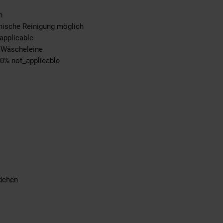
n
emische Reinigung möglich
applicable
r Wäscheleine
00% not_applicable
dchen