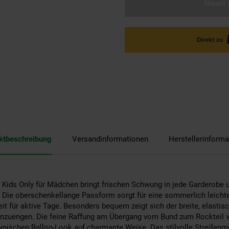
Aktuell 
ktbeschreibung
Versandinformationen
Herstellerinforma
n Kids Only für Mädchen bringt frischen Schwung in jede Garderobe u
. Die oberschenkellange Passform sorgt für eine sommerlich leicht
eit für aktive Tage. Besonders bequem zeigt sich der breite, elasti
einzuengen. Die feine Raffung am Übergang vom Bund zum Rockteil v
ypischen Ballon-Look auf charmante Weise. Das stilvolle Streifenmus