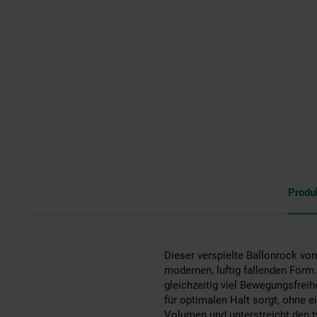
Produ
Dieser verspielte Ballonrock vo
modernen, luftig fallenden Form
gleichzeitig viel Bewegungsfreih
für optimalen Halt sorgt, ohne 
Volumen und unterstreicht den t