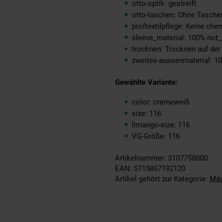
otto-optik: gestreift
otto-taschen: Ohne Tasche
proftextilpflege: Keine ch
sleeve_material: 100% not_
trocknen: Trocknen auf de
zweites-aussenmaterial: 1
Gewählte Variante:
color: cremeweiß
size: 116
limango-size: 116
VG-Größe: 116
Artikelnummer: 3107758000
EAN: 5715867192120
Artikel gehört zur Kategorie:
Mä