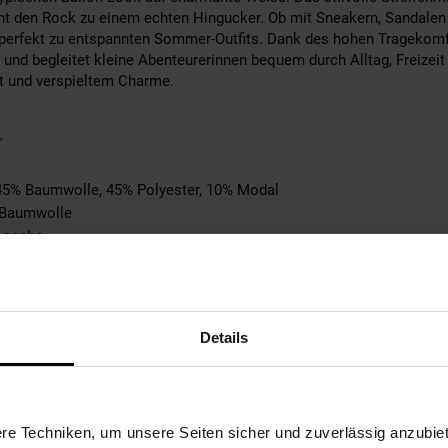
t den Rock zu einem echten Hingucker. Ob mit Sneakern, Sandalen 
perfekt zu entspannten Sommer-Outfits. Dank des hohen Tragekomfor
 und begleitet kleine Abenteurerinnen bequem durch Alltag, Freizei
it und verspieltem Charme.
'
 45% Baumwolle, 45% Polyester, 10% Modal
: Baumwolle
Angabe
n Pullover
 Schuh, keine Tasche, kein Gürtel, kein Handschuh, kein Geldbeutel
abe
tebene: keine Angabe
Details
e Angabe
 bei max. 150°C
ble
e Techniken, um unsere Seiten sicher und zuverlässig anzubiet
hen