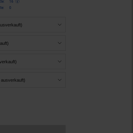
te:
16
te:
0
usverkauft)
auft)
verkauft)
t ausverkauft)
n 23 Prozent, 32,
€ Sternchen F
95