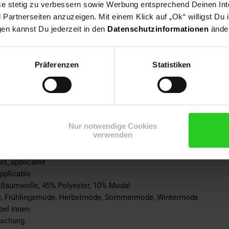
ese stetig zu verbessern sowie Werbung entsprechend Deinen In
0% not_applicable
artnerseiten anzuzeigen. Mit einem Klick auf „Ok“ willigst Du
Schuh
gen kannst Du jederzeit in den
Datenschutzinformationen
änder
45% Polyester, 10% Modal
ke: 100% not_applicable
% not_applicable
Präferenzen
Statistiken
 100% not_applicable
100% not_applicable
cke: 100% not_applicable
ite: 100% not_applicable
-schicht: 100% not_applicable
Nur notwendige Cookies
-teil: 100% not_applicable
verwenden
eil: 100% not_applicable
ite: 100% not_applicable
not_applicable
pplicable
% Baumwolle, 45% Polyester, 10% Modal
e, Frühlingsmode, Herbstmode, Sommermode, Wintermode
bel innen
ischung