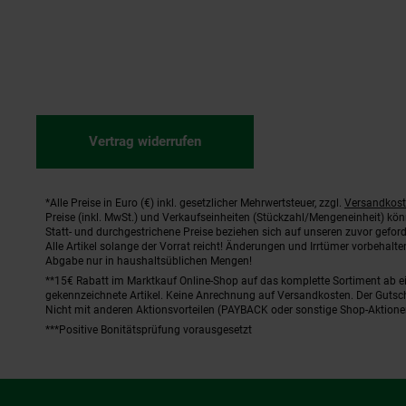
Vertrag widerrufen
*Alle Preise in Euro (€) inkl. gesetzlicher Mehrwertsteuer, zzgl.
Versandkos
Fußnoten
Preise (inkl. MwSt.) und Verkaufseinheiten (Stückzahl/Mengeneinheit) kö
Statt- und durchgestrichene Preise beziehen sich auf unseren zuvor geford
Alle Artikel solange der Vorrat reicht! Änderungen und Irrtümer vorbehal
Abgabe nur in haushaltsüblichen Mengen!
**15€ Rabatt im Marktkauf Online-Shop auf das komplette Sortiment ab 
gekennzeichnete Artikel. Keine Anrechnung auf Versandkosten. Der Gutsch
Nicht mit anderen Aktionsvorteilen (PAYBACK oder sonstige Shop-Aktione
***Positive Bonitätsprüfung vorausgesetzt