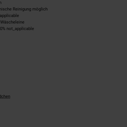
n
emische Reinigung möglich
applicable
r Wäscheleine
00% not_applicable
dchen