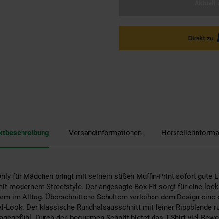
Aktuell 
ktbeschreibung
Versandinformationen
Herstellerinforma
Only für Mädchen bringt mit seinem süßen Muffin-Print sofort gute 
it modernem Streetstyle. Der angesagte Box Fit sorgt für eine locke
em im Alltag. Überschnittene Schultern verleihen dem Design eine
l-Look. Der klassische Rundhalsausschnitt mit feiner Rippblende 
gegefühl. Durch den bequemen Schnitt bietet das T-Shirt viel Beweg