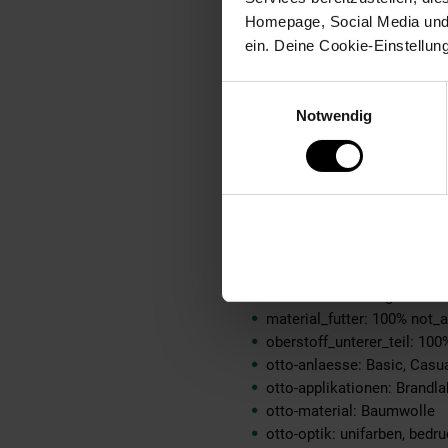
innensohle_material: kein 
Homepage, Social Media und P
material: 100% Baumwolle
ein. Deine Cookie-Einstellun
material-fuellung-innenjac
material-futter-aermel: 100
Einwilligungsauswahl
material-futter-innenjacke:
Notwendig
material-kunstfellkragen: 
material-oberstoff-innenja
material-oberstoff-innense
material-oberstoff-mittlere
material-oberstoff-mittlerer
material-oberstoff-oberer-
material-oberstoff-rueckse
material-verzierung: 100% 
material_futter: 100% not_a
oberstoff_unterer_teil: 100
otto-anlaesse: Basic, Cas
otto-applikationen: Brandlab
otto-material: Baumwolle
otto-optik: unifarben, bedru