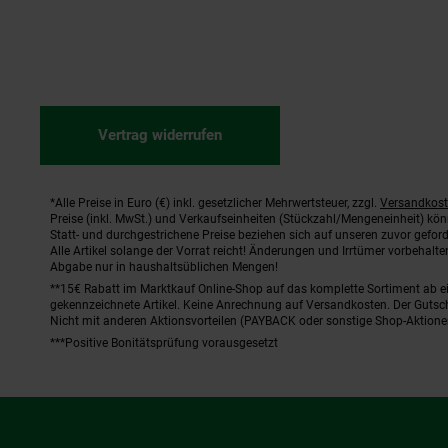
Vertrag widerrufen
*Alle Preise in Euro (€) inkl. gesetzlicher Mehrwertsteuer, zzgl.
Versandkos
Fußnoten
Preise (inkl. MwSt.) und Verkaufseinheiten (Stückzahl/Mengeneinheit) kö
Statt- und durchgestrichene Preise beziehen sich auf unseren zuvor geford
Alle Artikel solange der Vorrat reicht! Änderungen und Irrtümer vorbehal
Abgabe nur in haushaltsüblichen Mengen!
**15€ Rabatt im Marktkauf Online-Shop auf das komplette Sortiment ab 
gekennzeichnete Artikel. Keine Anrechnung auf Versandkosten. Der Gutsch
Nicht mit anderen Aktionsvorteilen (PAYBACK oder sonstige Shop-Aktione
***Positive Bonitätsprüfung vorausgesetzt