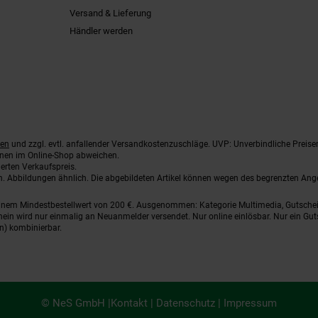
Versand & Lieferung
Händler werden
ten
und zzgl. evtl. anfallender Versandkostenzuschläge. UVP: Unverbindliche Preise
nnen im Online-Shop abweichen.
erten Verkaufspreis.
ten. Abbildungen ähnlich. Die abgebildeten Artikel können wegen des begrenzten An
einem Mindestbestellwert von 200 €. Ausgenommen: Kategorie Multimedia, Gutsche
ein wird nur einmalig an Neuanmelder versendet. Nur online einlösbar. Nur ein Gut
n) kombinierbar.
© NeS GmbH |
Kontakt
|
Datenschutz
|
Impressum