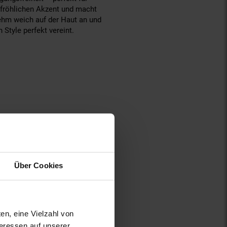
n fröhlichen Akzent und macht
ehm weich auf der Haut an und
 Style perfekt vereint.
Über Cookies
en, eine Vielzahl von
teressen auf unserer