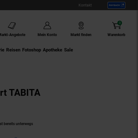
Kontakt
0
Artikel
Markt-Angebote
Mein Konto
Markt finden
Warenkorb
ie
Externer Link:
Reisen
Externer Link:
Fotoshop
Externer Link:
Apotheke
Sale
irt TABITA
Produkt aktuell ausverkauft)
st bereits unterwegs