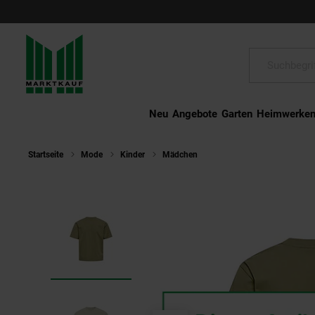
Schließen
Suche:
Neu
Angebote
Garten
Heimwerke
Startseite
Mode
Kinder
Mädchen
Kids Only T-Shirt TABITA 