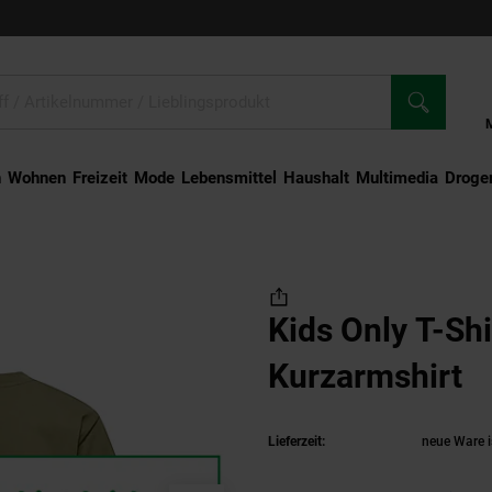
n
Wohnen
Freizeit
Mode
Lebensmittel
Haushalt
Multimedia
Droger
Kurzarmshirt
Kids Only T-Sh
Kurzarmshirt
(
Lieferzeit:
neue Ware i