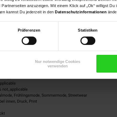
Schuh
artnerseiten anzuzeigen. Mit einem Klick auf „Ok“ willigst Du
gen kannst Du jederzeit in den
Datenschutzinformationen
änder
ke: 100% not_applicable
% not_applicable
 100% not_applicable
Präferenzen
Statistiken
100% not_applicable
cke: 100% not_applicable
ite: 100% not_applicable
-schicht: 100% not_applicable
-teil: 100% not_applicable
Nur notwendige Cookies
teil: 100% Baumwolle
verwenden
ite: 100% not_applicable
not_applicable
pplicable
% not_applicable
ualmode, Frühlingsmode, Sommermode, Streetwear
el innen, Druck, Print
ckt