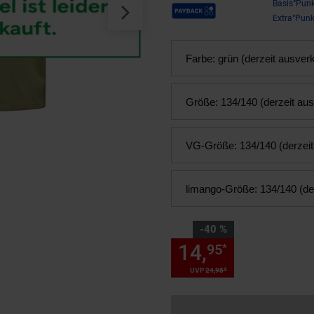
Payback Punkte
Basis°Punk
Extra°Punk
Farbe:
grün (derzeit ausverk
Größe:
134/140 (derzeit aus
VG-Größe:
134/140 (derzeit
limango-Größe:
134/140 (de
Sie Sparen 40 Prozent,
-40 %
14,
Sie Spare
95
*
*
UVP
24,
95
UVP : 24,
95
€