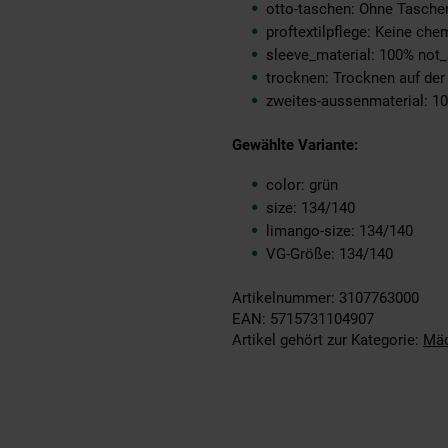
otto-taschen: Ohne Tasche
proftextilpflege: Keine ch
sleeve_material: 100% not_
trocknen: Trocknen auf de
zweites-aussenmaterial: 1
Gewählte Variante:
color: grün
size: 134/140
limango-size: 134/140
VG-Größe: 134/140
Artikelnummer: 3107763000
EAN: 5715731104907
Artikel gehört zur Kategorie:
Mä