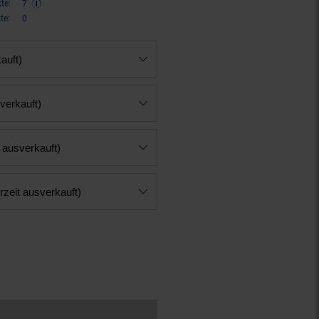
te:
7
te:
0
auft)
verkauft)
 ausverkauft)
rzeit ausverkauft)
n 40 Prozent, 14,
€ Sternchen F
95