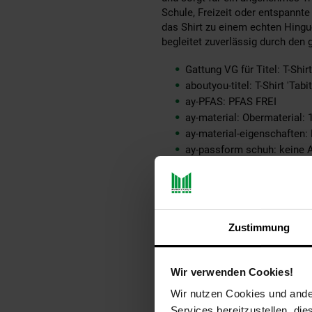
Schule, Freizeit oder entspannte
das Shirt zu einem echten Hingu
begleitet zuverlässig durch den g
Gattung VG für Titel: T-Shirt
aboutyou-titel: T-Shirt 'Tabit
ay-PFAS: PFAS FREI
ay-material: Obermaterial
ay-material-eigenschaften
ay-passform schuh: keine 
ay-pullover-materialart: kei
ay-schuh-acc material: kein
ay-schuhdetails: keine Ang
ay-sondergroessen_produk
Zustimmung
ay-technologie jeans: kein
bleichen: Nicht bleichen
buegeln: Mäßig heiß bügeln
Wir verwenden Cookies!
fuellung: 100% not_applica
geschlechtvangraaf: Mädc
Wir nutzen Cookies und ander
innen_material_einsatz: 10
Services bereitzustellen, di