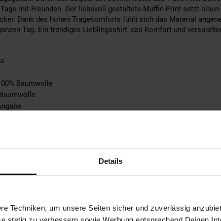
 Tage mit Freunden. Der liebevoll gestaltete Muffin-Print setzt eine
cker. Dank des hohen Tragekomforts fühlt sich das Material angen
anzen Tag. Ein trendiges Lieblingsshirt, das Komfort und verspielten
a'
: 100% Baumwolle
: Baumwolle
Angabe
n Pullover
 Schuh, keine Tasche, kein Gürtel, kein Handschuh, kein Geldbeutel
abe
tebene: keine Angabe
Details
e Angabe
 bei max. 150°C
ble
hen
e Techniken, um unsere Seiten sicher und zuverlässig anzubiet
0% not_applicable
ese stetig zu verbessern sowie Werbung entsprechend Deinen In