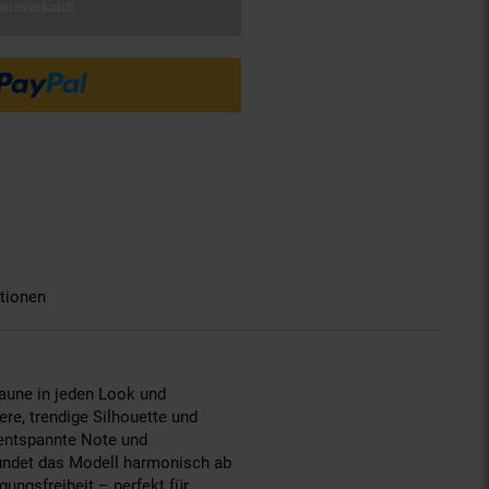
ausverkauft
tionen
Laune in jeden Look und
re, trendige Silhouette und
 entspannte Note und
rundet das Modell harmonisch ab
ungsfreiheit – perfekt für