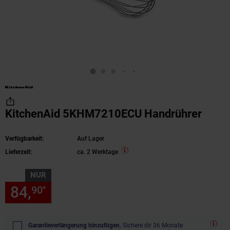
KitchenAid 5KHM7210ECU Handrührer
Verfügbarkeit:
Auf Lager
Lieferzeit:
ca. 2 Werktage
NUR
84,
nur 84,
€ Sternchen Fußn
90
90
*
Garantieverlängerung hinzufügen.
Sichere dir 36 Monate