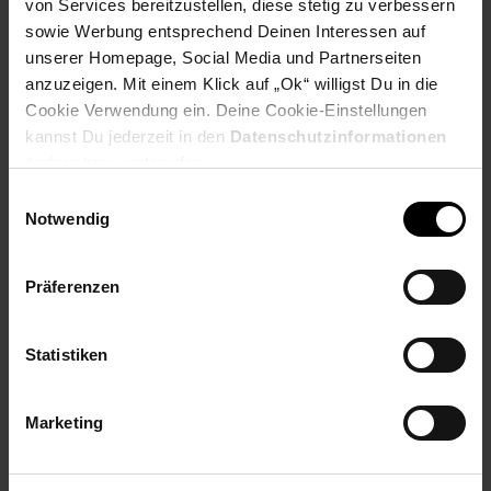
von Services bereitzustellen, diese stetig zu verbessern
sowie Werbung entsprechend Deinen Interessen auf
Payback Punkte
Basis°Punkte:
42
Extra°Punkte:
0
unserer Homepage, Social Media und Partnerseiten
anzuzeigen. Mit einem Klick auf „Ok“ willigst Du in die
Cookie Verwendung ein. Deine Cookie-Einstellungen
kannst Du jederzeit in den
Datenschutzinformationen
Produktbeschreibung
ändern bzw. widerrufen.
Einwilligungsauswahl
Der Handmixer verfügt über einen effizienten
Notwendig
Gleichstrommotor und 7 variable Drehzahlen mit Sanftanlauf
für präzise Steuerung. Es ist eine leichte und vielseitige
Alternative zu einem Standmixer, wenn Sie sich gerne bewegen
Präferenzen
und keine großen, schweren oder häufigen Mischungen
durchführen müssen.
Statistiken
Artikelnummer: 3093051000
EAN: 5413184402747
Artikel gehört zur Kategorie:
Mixer & Zerkleinerer
Marketing