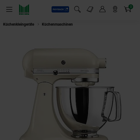
0
Payback
Markt-Angebote
Artikel
Menü
Suchfeld einblenden
Mein Konto
Markt finden
Warenkorb
Küchenkleingeräte
Küchenmaschinen
KitchenAid 5KSM125EAC Küchenm