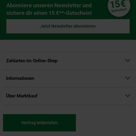
€
15
**
Newsletter Anmeldung
Abonniere unseren Newsletter und
Gutschein
sichere dir einen 15 €**-Gutschein!
Jetzt Newsletter abonnieren
Zahlarten im Online-Shop
Informationen
Über Marktkauf
Vertrag widerrufen