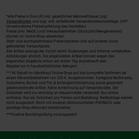
*Alle Preise in Euro (€) inkl. gesetzlicher Mehrwertsteuer, zzgl.
Fußnoten
Versandkosten
und zzgl. evtl. anfallender Versandkostenzuschläge. UVP:
Unverbindliche Preisempfehlung des Herstellers.
Preise (inkl. MwSt.) und Verkaufseinheiten (Stückzahl/Mengeneinheit)
können im Online-Shop abweichen.
Statt- und durchgestrichene Preise beziehen sich auf unseren zuvor
geforderten Verkaufspreis.
Alle Artikel solange der Vorrat reicht! Änderungen und Irrtümer vorbehalten.
Abbildungen ähnlich. Die abgebildeten Artikel können wegen des
begrenzten Angebots schon am ersten Tag ausverkauft sein.
Abgabe nur in haushaltsüblichen Mengen!
**15€ Rabatt im Marktkauf Online-Shop auf das komplette Sortiment ab
einem Mindestbestellwert von 200 €. Ausgenommen: Kategorie Multimedia,
Gutscheine, Bücher und Pre- & Anfangsmilchnahrung sowie gesondert
gekennzeichnete Artikel. Keine Anrechnung auf Versandkosten. Der
Gutschein wird nur einmalig an Neuanmelder versendet. Nur online
einlösbar. Nur ein Gutschein pro Person und Bestellung. Restbeträge werden
nicht ausgezahlt. Nicht mit anderen Aktionsvorteilen (PAYBACK oder
sonstige Shop-Aktionen) kombinierbar.
***Positive Bonitätsprüfung vorausgesetzt