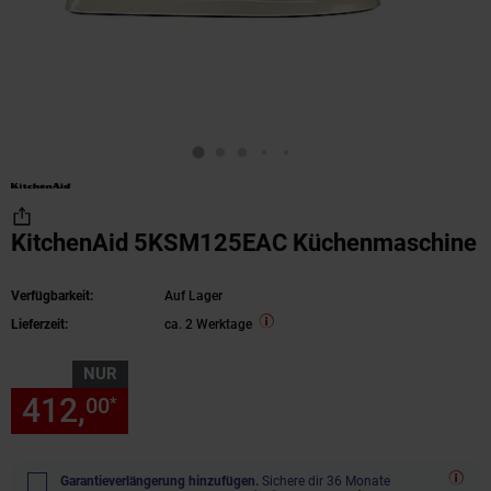
KitchenAid 5KSM125EAC Küchenmaschine
Verfügbarkeit:
Auf Lager
Lieferzeit:
ca. 2 Werktage
NUR
412,
nur 412,
€ Sternchen Fu
00
00
*
Garantieverlängerung hinzufügen.
Sichere dir 36 Monate