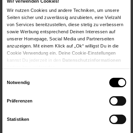
Wir verwenden Cookies!
Wir nutzen Cookies und andere Techniken, um unsere
Seiten sicher und zuverlässig anzubieten, eine Vielzahl
von Services bereitzustellen, diese stetig zu verbessern
PAYBACK
sowie Werbung entsprechend Deinen Interessen auf
unserer Homepage, Social Media und Partnerseiten
anzuzeigen. Mit einem Klick auf „Ok“ willigst Du in die
Payback Punkte
Basis°Punkte:
206
Cookie Verwendung ein. Deine Cookie-Einstellungen
Extra°Punkte:
0
kannst Du jederzeit in den
Datenschutzinformationen
ändern bzw. widerrufen.
Einwilligungsauswahl
Produktbeschreibung
Notwendig
Große Auswahl an optionalem Zubehör, Vielseitig und einfach
zu bedienen. Zur schnellen und einfachen Verarbeitung von
Präferenzen
kleinen und großen Mengen frischer Zutaten Kein
Leistungsverlust zwischen Motor und Zubehör. Einfache
Reinigung und unkomplizierte Bedienung. Reicht für 1 kg
Statistiken
herkömmliches Mehl und 12 Eiweiß (mittelgroß) aus