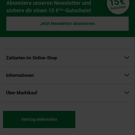
€
15
Newsletter Anmeldung
Abonniere unseren Newsletter und
Gutschein
sichere dir einen 15 €**-Gutschein!
Jetzt Newsletter abonnieren
Zahlarten im Online-Shop
Informationen
Über Marktkauf
Vertrag widerrufen