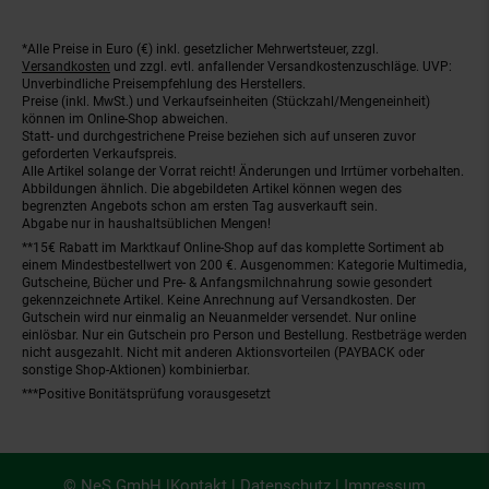
*Alle Preise in Euro (€) inkl. gesetzlicher Mehrwertsteuer, zzgl.
Fußnoten
Versandkosten
und zzgl. evtl. anfallender Versandkostenzuschläge. UVP:
Unverbindliche Preisempfehlung des Herstellers.
Preise (inkl. MwSt.) und Verkaufseinheiten (Stückzahl/Mengeneinheit)
können im Online-Shop abweichen.
Statt- und durchgestrichene Preise beziehen sich auf unseren zuvor
geforderten Verkaufspreis.
Alle Artikel solange der Vorrat reicht! Änderungen und Irrtümer vorbehalten.
Abbildungen ähnlich. Die abgebildeten Artikel können wegen des
begrenzten Angebots schon am ersten Tag ausverkauft sein.
Abgabe nur in haushaltsüblichen Mengen!
**15€ Rabatt im Marktkauf Online-Shop auf das komplette Sortiment ab
einem Mindestbestellwert von 200 €. Ausgenommen: Kategorie Multimedia,
Gutscheine, Bücher und Pre- & Anfangsmilchnahrung sowie gesondert
gekennzeichnete Artikel. Keine Anrechnung auf Versandkosten. Der
Gutschein wird nur einmalig an Neuanmelder versendet. Nur online
einlösbar. Nur ein Gutschein pro Person und Bestellung. Restbeträge werden
nicht ausgezahlt. Nicht mit anderen Aktionsvorteilen (PAYBACK oder
sonstige Shop-Aktionen) kombinierbar.
***Positive Bonitätsprüfung vorausgesetzt
© NeS GmbH |
Kontakt
|
Datenschutz
|
Impressum