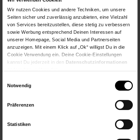
Wir nutzen Cookies und andere Techniken, um unsere
Seiten sicher und zuverlässig anzubieten, eine Vielzahl
Produktbeschreibung
von Services bereitzustellen, diese stetig zu verbessern
sowie Werbung entsprechend Deinen Interessen auf
Die
„KitchenAid Bakeware Collection“
aus aluminiertem
unserer Homepage, Social Media und Partnerseiten
Stahlblech - mehr brauchen Sie nicht, um Ihre Backideen und -
anzuzeigen. Mit einem Klick auf „Ok“ willigst Du in die
rezepte in die Tat umzusetzen.
Cookie Verwendung ein. Deine Cookie-Einstellungen
kannst Du jederzeit in den
Datenschutzinformationen
Die Formen dieser Kollektion bestehen aus 0,8 mm starkem
ändern bzw. widerrufen.
aluminiertem Stahlblech
, das
kratzfest
und
korrosionsbeständig
ist. Sie sind extrem robust und verformen
Einwilligungsauswahl
oder verziehen sich nicht. Aluminiertes Stahlblech heizt
Notwendig
schnell
und
gleichmäßig
auf, was zu optimalen
Backergebnissen führt.
Präferenzen
Dieses Backgeschirr hat eine strapazierfähige
Antihaftbeschichtung
, die dafür sorgt, dass nichts kleben
bleibt und Ihre Backkreationen beim Lösen aus der Form nicht
Statistiken
beschädigt werden. Zudem ermöglicht die Beschichtung eine
einfache Reinigung
, und breite Griffe sorgen für einen