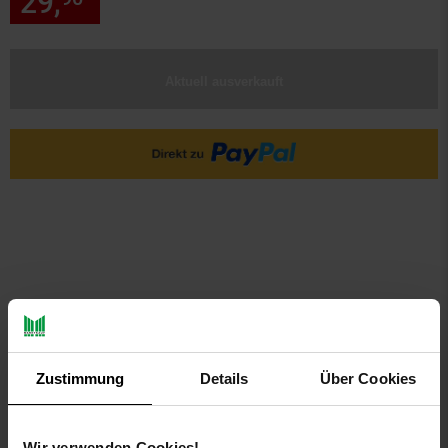
29,
nur 29,
€ Sternchen Fußn
Aktuell ausverkauft
PAYBACK
Zustimmung
Details
Über Cookies
Payback Punkte
Basis°Punkte:
14
Extra°Punkte:
0
Wir verwenden Cookies!