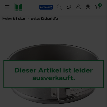
0
Payback
Markt-Angebote
Artikel
Menü
Suchfeld einblenden
Mein Konto
Markt finden
Warenkorb
Kochen & Backen
Weitere Küchenhelfer
KitchenAid Metal Bakeware (CC0