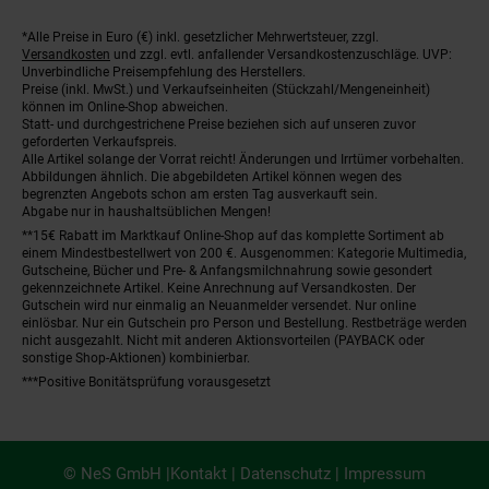
*Alle Preise in Euro (€) inkl. gesetzlicher Mehrwertsteuer, zzgl.
Fußnoten
Versandkosten
und zzgl. evtl. anfallender Versandkostenzuschläge. UVP:
Unverbindliche Preisempfehlung des Herstellers.
Preise (inkl. MwSt.) und Verkaufseinheiten (Stückzahl/Mengeneinheit)
können im Online-Shop abweichen.
Statt- und durchgestrichene Preise beziehen sich auf unseren zuvor
geforderten Verkaufspreis.
Alle Artikel solange der Vorrat reicht! Änderungen und Irrtümer vorbehalten.
Abbildungen ähnlich. Die abgebildeten Artikel können wegen des
begrenzten Angebots schon am ersten Tag ausverkauft sein.
Abgabe nur in haushaltsüblichen Mengen!
**15€ Rabatt im Marktkauf Online-Shop auf das komplette Sortiment ab
einem Mindestbestellwert von 200 €. Ausgenommen: Kategorie Multimedia,
Gutscheine, Bücher und Pre- & Anfangsmilchnahrung sowie gesondert
gekennzeichnete Artikel. Keine Anrechnung auf Versandkosten. Der
Gutschein wird nur einmalig an Neuanmelder versendet. Nur online
einlösbar. Nur ein Gutschein pro Person und Bestellung. Restbeträge werden
nicht ausgezahlt. Nicht mit anderen Aktionsvorteilen (PAYBACK oder
sonstige Shop-Aktionen) kombinierbar.
***Positive Bonitätsprüfung vorausgesetzt
© NeS GmbH |
Kontakt
|
Datenschutz
|
Impressum