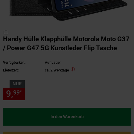
Handy Hülle Klapphülle Motorola Moto G37
/ Power G47 5G Kunstleder Flip Tasche
Verfügbarkeit:
Auf Lager
Lieferzeit:
ca. 2 Werktage
NUR
9,
nur 9,
€ Sternchen Fußnote
99
99
*
In den Warenkorb