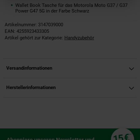
Wallet Book Tasche für das Motorola Moto G37 / G37
Power G47 5G in der Farbe Schwarz
Artikelnummer: 3147039000
EAN: 4255923433305
Artikel gehört zur Kategorie:
Handyzubehör
Versandinformationen
Herstellerinformationen
Fußzeile
€
15
**
Newsletter Anmeldung
Abonniere unseren Newsletter und