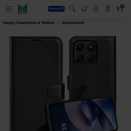
0
Payback
Markt-Angebote
Artikel
Menü
Suchfeld einblenden
Mein Konto
Markt finden
Warenkorb
Handys, Smartphones & Telefone
Handyzubehör
Handy Hülle Klapphülle 