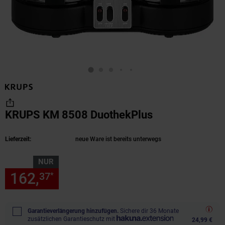
KRUPS KM 8508 DuothekPlus
(Produkt aktue
Lieferzeit:
neue Ware ist bereits unterwegs
NUR
162,
nur 162,
€ Sternchen Fu
37
37
*
Garantieverlängerung hinzufügen.
Sichere dir 36 Monate
zusätzlichen Garantieschutz mit
24,99 €