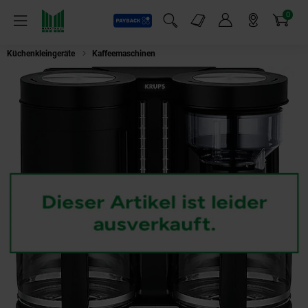
0
Payback
Markt-Angebote
Artikel
Menü
Suchfeld einblenden
Mein Konto
Markt finden
Warenkorb
Küchenkleingeräte
Kaffeemaschinen
KRUPS KM 8508 DuothekPlus