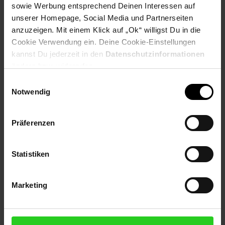
sowie Werbung entsprechend Deinen Interessen auf
unserer Homepage, Social Media und Partnerseiten
Payback Punkte
Basis°Punkte:
30
Extra°Punkte:
0
anzuzeigen. Mit einem Klick auf „Ok“ willigst Du in die
Cookie Verwendung ein. Deine Cookie-Einstellungen
kannst Du jederzeit in den
Datenschutzinformationen
ändern bzw. widerrufen.
Produktbeschreibung
Einwilligungsauswahl
Notwendig
Eleganter elektrischer Milchaufschäumer für luftig-leichten
MilchschaumVeredeln Sie Ihren Kaffee oder Espresso und
bereiten Sie im Handumdrehem Cappuccino, Latte macchiato,
Präferenzen
Espresso macchiato und leckere Kakao-Getränke zu.
Artikelnummer: 3092522000
Statistiken
EAN: 3016661155475
Artikel gehört zur Kategorie:
Kaffee-Zubehör
Marketing
Versandinformationen