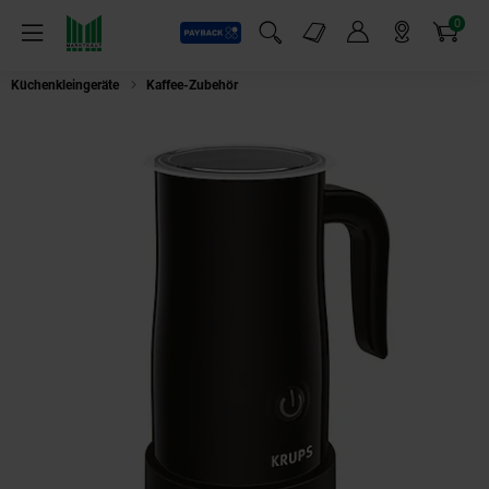
0
Payback
Markt-Angebote
Artikel
Menü
Suchfeld einblenden
Mein Konto
Markt finden
Warenkorb
Küchenkleingeräte
Kaffee-Zubehör
Krups XL 1008 Milchaufschäumer sc