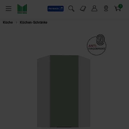
0
Payback
Markt-Angebote
Artikel
Menü
Suchfeld einblenden
Mein Konto
Markt finden
Warenkorb
Küche
Küchen-Schränke
Küche ARIA Eckhängeschrank 60 cm, Höhe 90 Aq