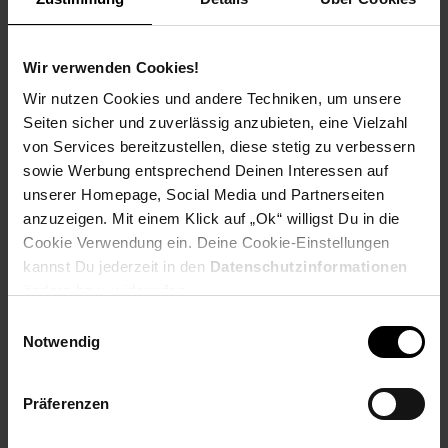
Alle wichtigen Produktdetails im Überblick:
Eckhängeschrank 60x60 cm mit einer Tür, dahinter 3
Einlegböden.
Wir verwenden Cookies!
Wir nutzen Cookies und andere Techniken, um unsere
Seiten sicher und zuverlässig anzubieten, eine Vielzahl
von Services bereitzustellen, diese stetig zu verbessern
Frontausführung: Spanplatte Laminat, Aquamarin ultra matt,
mit Anti Fingerprint Beschichtung
sowie Werbung entsprechend Deinen Interessen auf
unserer Homepage, Social Media und Partnerseiten
Korpusausführung: Spanplatte Laminat.
anzuzeigen. Mit einem Klick auf „Ok“ willigst Du in die
Cookie Verwendung ein. Deine Cookie-Einstellungen
Korpusfarbe: Weiss matt
kannst Du jederzeit in den
Datenschutzinformationen
ändern bzw. widerrufen.
Griff: Metall Schwarz matt
Einwilligungsauswahl
Maße: Breite 60x60 cm / Tiefe ca. 31 cm / Höhe ca. 90 cm.
Notwendig
Die Lieferung erfolgt zerlegt und originalverpackt
Präferenzen