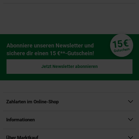
Fußzeile
€
15
**
Newsletter Anmeldung
Abonniere unseren Newsletter und
Gutschein
sichere dir einen 15 €**-Gutschein!
Jetzt Newsletter abonnieren
Zahlarten im Online-Shop
Informationen
Über Marktkauf