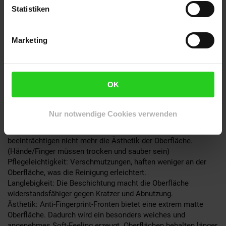
Anti Fingerprint Beschichtung:
Statistiken
Unsere Fronten mit Anti-Fingerprint-Beschichtung haben eine
spezielle Oberflächenbehandlung, die die Sichtbarkeit von
Marketing
Fingerabdrücken reduziert, indem sie die Oberflächenstruktur
so verändert, dass der Kontrast zwischen Abdruck und
Oberfläche verringert wird. Dadurch werden Fingerabdrücke mit
dem bloßen Auge nicht oder nur sehr schwach wahrnehmbar,
OK
was die Oberflächen leichter zu reinigen und pflegeleicht
macht.
Nur notwendige Cookies verwenden
Vorteile:
Reduzierte Sichtbarkeit: Fingerabdrücke werden unsichtbar und
beeinträchtigen nicht mehr die Ästhetik der Oberfläche.
(Hände/Finger müssen trocken und sauber sein)
Pflegeleichtigkeit: Verschmutzungen, haften weniger an der
Oberfläche, was die Reinigung erleichtert.
Langlebigkeit: Die Beschichtung macht die Oberfläche
widerstandsfähiger gegen Kratzer und Abnutzung.
Ästhetik: Anti-Fingerprint-Fronten bietet eine extrem matte
Oberfläche. Dadurch wird ein besonders weiches und
angenehmes Soft-Feeling erzeugt. Oberflächen behalten länger