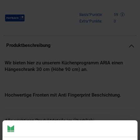
Payback Punkte
Basis°Punkte:
59
Extra°Punkte:
0
Produktbeschreibung
Wir bieten hier zu unserem Küchenprogramm ARIA einen
Hängeschrank 30 cm (Höhe 90 cm) an.
Hochwertige Fronten mit Anti Fingerprint Beschichtung.
Alle wichtigen Produktdetails im Überblick: