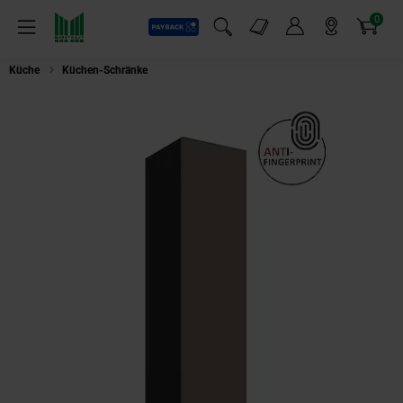
0
Payback
Markt-Angebote
Artikel
Menü
Suchfeld einblenden
Mein Konto
Markt finden
Warenkorb
Küche
Küchen-Schränke
Küche ARIA Hängeschrank 30 cm Höhe 90 cm Sa