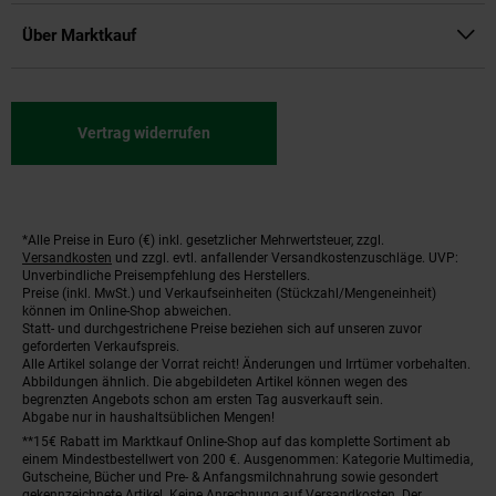
Über Marktkauf
Vertrag widerrufen
*Alle Preise in Euro (€) inkl. gesetzlicher Mehrwertsteuer, zzgl.
Fußnoten
Versandkosten
und zzgl. evtl. anfallender Versandkostenzuschläge. UVP:
Unverbindliche Preisempfehlung des Herstellers.
Preise (inkl. MwSt.) und Verkaufseinheiten (Stückzahl/Mengeneinheit)
können im Online-Shop abweichen.
Statt- und durchgestrichene Preise beziehen sich auf unseren zuvor
geforderten Verkaufspreis.
Alle Artikel solange der Vorrat reicht! Änderungen und Irrtümer vorbehalten.
Abbildungen ähnlich. Die abgebildeten Artikel können wegen des
begrenzten Angebots schon am ersten Tag ausverkauft sein.
Abgabe nur in haushaltsüblichen Mengen!
**15€ Rabatt im Marktkauf Online-Shop auf das komplette Sortiment ab
einem Mindestbestellwert von 200 €. Ausgenommen: Kategorie Multimedia,
Gutscheine, Bücher und Pre- & Anfangsmilchnahrung sowie gesondert
gekennzeichnete Artikel. Keine Anrechnung auf Versandkosten. Der