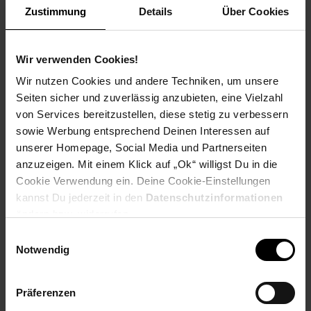
Zustimmung
Details
Über Cookies
Hängeschrank 30 cm, mit einer Tür, und drei Einlegeböden.
Wir verwenden Cookies!
Frontausführung: Spanplatte Laminat, Sandgrau ultra matt,
Wir nutzen Cookies und andere Techniken, um unsere
mit Anti Fingerprint Beschichtung
Seiten sicher und zuverlässig anzubieten, eine Vielzahl
Korpusausführung: Spanplatte Laminat.
von Services bereitzustellen, diese stetig zu verbessern
sowie Werbung entsprechend Deinen Interessen auf
Korpusfarbe: Schwarz matt
unserer Homepage, Social Media und Partnerseiten
anzuzeigen. Mit einem Klick auf „Ok“ willigst Du in die
Griff: Metall Schwarz matt
Cookie Verwendung ein. Deine Cookie-Einstellungen
kannst Du jederzeit in den
Datenschutzinformationen
Scharniere mit Dämpfer, für leises schließen der Türen.
ändern bzw. widerrufen.
Türanschlag rechts oder links vor Ort wählbar
Einwilligungsauswahl
Notwendig
Maße: Breite 30 cm / Tiefe ca. 31 cm / Höhe ca. 90 cm.
Die Lieferung erfolgt zerlegt und originalverpackt
Präferenzen