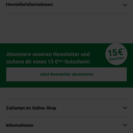
Herstellerinformationen
Fußzeile
€
15
**
Newsletter Anmeldung
Abonniere unseren Newsletter und
Gutschein
sichere dir einen 15 €**-Gutschein!
Jetzt Newsletter abonnieren
Zahlarten im Online-Shop
Informationen