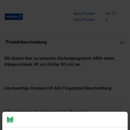
Payback Punkte
Basis°Punkte:
64
Extra°Punkte:
0
Produktbeschreibung
Wir bieten hier zu unserem Küchenprogramm ARIA einen
Hängeschrank 40 cm (Höhe 90 cm) an.
Hochwertige Fronten mit Anti Fingerprint Beschichtung.
Alle wichtigen Produktdetails im Überblick: