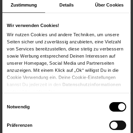
Zustimmung
Details
Über Cookies
Hängeschrank 40 cm, mit einer Tür, und drei Einlegeböden.
Wir verwenden Cookies!
Frontausführung: Spanplatte Laminat, Aquamarin ultra matt,
Wir nutzen Cookies und andere Techniken, um unsere
mit Anti Fingerprint Beschichtung
Seiten sicher und zuverlässig anzubieten, eine Vielzahl
Korpusausführung: Spanplatte Laminat.
von Services bereitzustellen, diese stetig zu verbessern
sowie Werbung entsprechend Deinen Interessen auf
Korpusfarbe: Schwarz matt
unserer Homepage, Social Media und Partnerseiten
anzuzeigen. Mit einem Klick auf „Ok“ willigst Du in die
Griff: Metall Schwarz matt
Cookie Verwendung ein. Deine Cookie-Einstellungen
kannst Du jederzeit in den
Datenschutzinformationen
Scharniere mit Dämpfer, für leises schließen der Türen.
ändern bzw. widerrufen.
Türanschlag rechts oder links vor Ort wählbar
Einwilligungsauswahl
Notwendig
Maße: Breite 40 cm / Tiefe ca. 31 cm / Höhe ca. 90 cm.
Die Lieferung erfolgt zerlegt und originalverpackt
Präferenzen