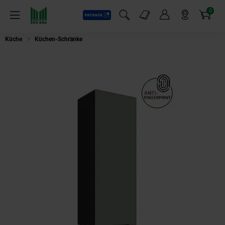
0
Payback
Markt-Angebote
Artikel
Menü
Suchfeld einblenden
Mein Konto
Markt finden
Warenkorb
Küche
Küchen-Schränke
Küche ARIA Hängeschrank 40 cm Höhe 90 cm Aq