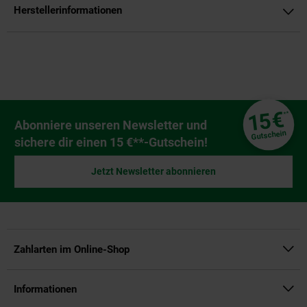
Herstellerinformationen
Fußzeile
€
15
**
Newsletter Anmeldung
Abonniere unseren Newsletter und
Gutschein
sichere dir einen 15 €**-Gutschein!
Jetzt Newsletter abonnieren
Zahlarten im Online-Shop
Informationen