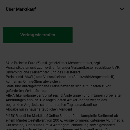
Über Marktkauf
Vertrag widerrufen
*Alle Preise in Euro (€) inkl. gesetzlicher Mehrwertsteuer, zzgl.
Fußnoten
Versandkosten
und zzgl. evtl. anfallender Versandkostenzuschläge. UVP:
Unverbindliche Preisempfehlung des Herstellers.
Preise (inkl. MwSt.) und Verkaufseinheiten (Stückzahl/Mengeneinheit)
können im Online-Shop abweichen.
Statt- und durchgestrichene Preise beziehen sich auf unseren zuvor
geforderten Verkaufspreis.
Alle Artikel solange der Vorrat reicht! Änderungen und Irrtümer vorbehalten.
Abbildungen ähnlich. Die abgebildeten Artikel können wegen des
begrenzten Angebots schon am ersten Tag ausverkauft sein.
Abgabe nur in haushaltsüblichen Mengen!
**15€ Rabatt im Marktkauf Online-Shop auf das komplette Sortiment ab
einem Mindestbestellwert von 200 €. Ausgenommen: Kategorie Multimedia,
Gutscheine, Bücher und Pre- & Anfangsmilchnahrung sowie gesondert
gekennzeichnete Artikel. Keine Anrechnung auf Versandkosten. Der