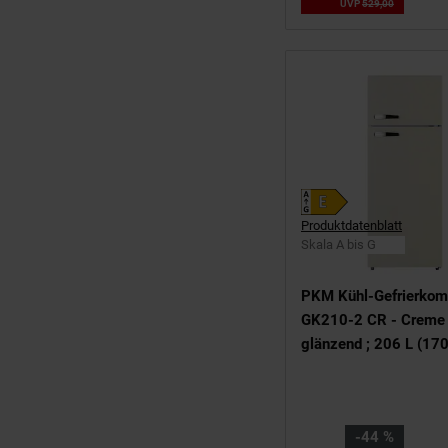
UVP
529,
00
UVP : 529,
Produktdatenblatt
Skala A bis G
PKM Kühl-Gefrierkom
GK210-2 CR - Creme
glänzend ; 206 L (17
Nutzinhalt; EEK: E; M
(HxBxT in cm) 143,0
x 54,50
Sie Sparen 44 Prozent
-44 %