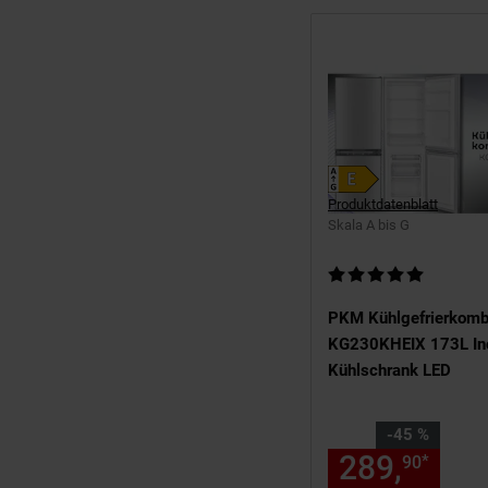
Produktdatenblatt
Skala A bis G
Kundenbewertung: 5 v
PKM Kühlgefrierkomb
KG230KHEIX 173L Ino
Kühlschrank LED
Sie Sparen 45 Prozent
-45 %
289,
Aktu
*
90