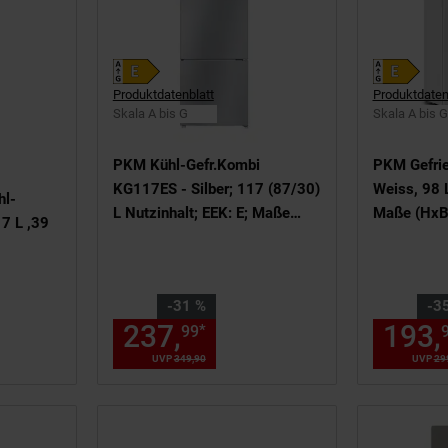
Produktdatenblatt
Produktdaten
Skala A bis G
Skala A bis G
on 5 Sternen
PKM Kühl-Gefr.Kombi
PKM Gefri
KG117ES - Silber; 117 (87/30)
Weiss, 98 L Nutzinhalt; EEK: E;
l-
L Nutzinhalt; EEK: E; Maße
Maße (HxBx
7 L ,39
(HxBxT in cm) 114,00 x 47,00
54,60 x 55
x 49,50
,
Sie Sparen 31 Prozent,
Sie Sparen
-31 %
-3
eller Preis: 265,
237,
Aktueller Preis: 2
€ Sternchen Fu
193,
*
99
99
00
€
UVP
349,
90
UVP : 349,
90
€
UVP
29