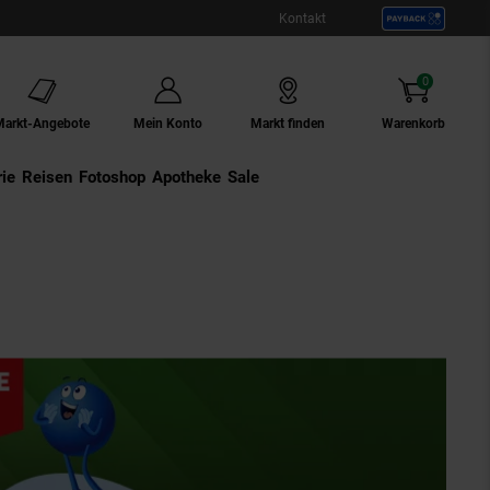
Kontakt
0
Artikel
Markt-Angebote
Mein Konto
Markt finden
Warenkorb
ie
Externer Link:
Reisen
Externer Link:
Fotoshop
Externer Link:
Apotheke
Sale