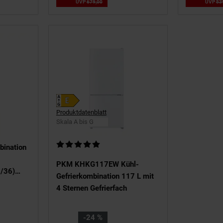
00
€
UVP
679,
00
UVP : 679,
00
€
UVP
53
Produktdatenblatt
Skala A bis G
Kundenbewertung: 5 von 5 Sternen
bination
PKM KHKG117EW Kühl-
0/36)
Gefrierkombination 117 L mit
aße
4 Sternen Gefrierfach
0 x 54,00
,
Sie Sparen 24 Prozent,
-24 %