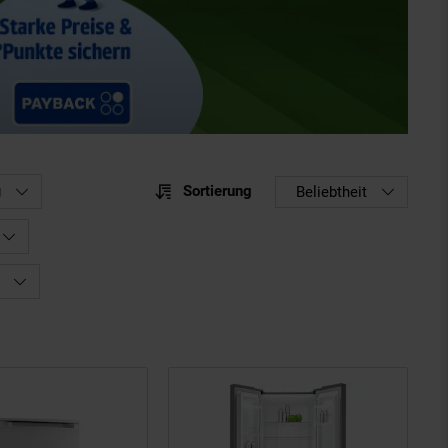
Sortierung
g
Sortierung
Beliebtheit
Sortie