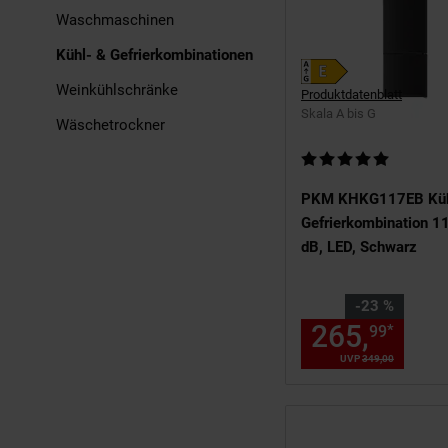
Waschmaschinen
Kühl- & Gefrierkombinationen
Weinkühlschränke
Produktdatenblatt
Skala A bis G
Wäschetrockner
Kundenbewertung: 5 v
PKM KHKG117EB Küh
Gefrierkombination 11
dB, LED, Schwarz
Sie Sparen 23 Prozent
-23 %
265,
Aktu
*
99
UVP
349,
00
UVP : 349,