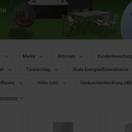
)
Marke
Aktionen
Kundenbewertun
lt
Türanschlag
Skala Energieeffizienzklasse
ffizienz
Höhe (cm)
Geräuschentwicklung (dB)
 anzeigen