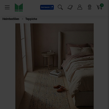
0
Payback
Markt-Angebote
Artikel
Menü
Suchfeld einblenden
Mein Konto
Markt finden
Warenkorb
Heimtextilien
Teppiche
Läufer Boho Natur-Blau 60 x 300 cm - ERME | Ka