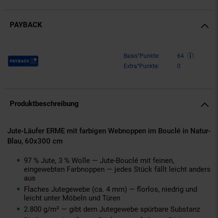
PAYBACK
Payback Punkte
Basis°Punkte:
64
Extra°Punkte:
0
Produktbeschreibung
Jute-Läufer ERME mit farbigen Webnoppen im Bouclé in Natur-
Blau, 60x300 cm
97 % Jute, 3 % Wolle — Jute-Bouclé mit feinen,
eingewebten Farbnoppen — jedes Stück fällt leicht anders
aus
Flaches Jutegewebe (ca. 4 mm) — florlos, niedrig und
leicht unter Möbeln und Türen
2.800 g/m² — gibt dem Jutegewebe spürbare Substanz