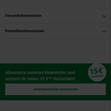
Versandinformationen
Herstellerinformationen
Fußzeile
€
15
**
Newsletter Anmeldung
Abonniere unseren Newsletter und
Gutschein
sichere dir einen 15 €**-Gutschein!
Jetzt Newsletter abonnieren