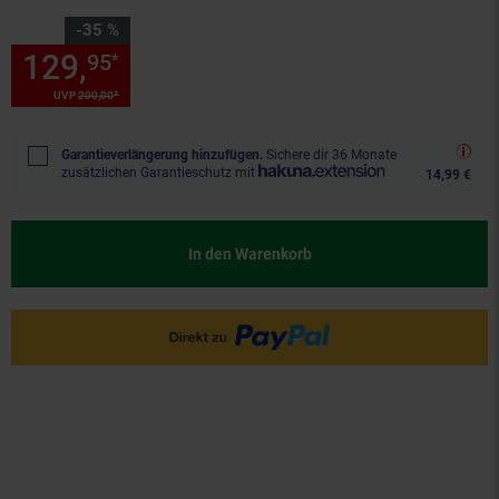
Sie Sparen 35 Prozent,
-35 %
129,
Sie Sparen 35 Prozent, 1
95
*
*
UVP
200,
00
UVP : 200,
00
€
Garantieverlängerung hinzufügen.
Sichere dir 36 Monate
zusätzlichen Garantieschutz mit
14,99 €
In den Warenkorb