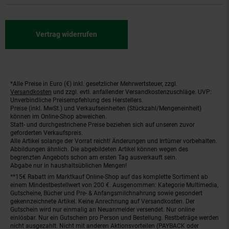
Vertrag widerrufen
*Alle Preise in Euro (€) inkl. gesetzlicher Mehrwertsteuer, zzgl.
Fußnoten
Versandkosten
und zzgl. evtl. anfallender Versandkostenzuschläge. UVP:
Unverbindliche Preisempfehlung des Herstellers.
Preise (inkl. MwSt.) und Verkaufseinheiten (Stückzahl/Mengeneinheit)
können im Online-Shop abweichen.
Statt- und durchgestrichene Preise beziehen sich auf unseren zuvor
geforderten Verkaufspreis.
Alle Artikel solange der Vorrat reicht! Änderungen und Irrtümer vorbehalten.
Abbildungen ähnlich. Die abgebildeten Artikel können wegen des
begrenzten Angebots schon am ersten Tag ausverkauft sein.
Abgabe nur in haushaltsüblichen Mengen!
**15€ Rabatt im Marktkauf Online-Shop auf das komplette Sortiment ab
einem Mindestbestellwert von 200 €. Ausgenommen: Kategorie Multimedia,
Gutscheine, Bücher und Pre- & Anfangsmilchnahrung sowie gesondert
gekennzeichnete Artikel. Keine Anrechnung auf Versandkosten. Der
Gutschein wird nur einmalig an Neuanmelder versendet. Nur online
einlösbar. Nur ein Gutschein pro Person und Bestellung. Restbeträge werden
nicht ausgezahlt. Nicht mit anderen Aktionsvorteilen (PAYBACK oder