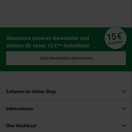
Fußzeile
€
15
**
Newsletter Anmeldung
Abonniere unseren Newsletter und
Gutschein
sichere dir einen 15 €**-Gutschein!
Jetzt Newsletter abonnieren
Zahlarten im Online-Shop
Informationen
Über Marktkauf