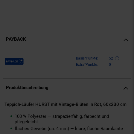
PAYBACK
Payback Punkte
Basis°Punkte:
52
Extra°Punkte:
0
Produktbeschreibung
Teppich-Läufer HURST mit Vintage-Blüten in Rot, 60x230 cm
100 % Polyester — strapazierfähig, farbecht und
pflegeleicht
flaches Gewebe (ca. 4 mm) — klare, flache Raumkante