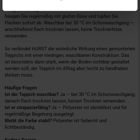
Pflege im Alltag
Saugen Sie regelmäßig mit glatter Düse und tupfen Sie
Flecken sofort ab. Waschbar bei 30 °C im Schonwaschgang —
anschließend flach trocknen lassen, keine Trocknerhitze
verwenden.
So verbindet HURST die wohnliche Wirkung eines gemusterten
Teppichs mit einer niedrigen, waschbaren Konstruktion. Das
ist besonders dann stark, wenn der Boden sichtbar gestaltet
werden soll, der Teppich im Alltag aber leicht zu handhaben
bleiben muss.
Häufige Fragen
Ist der Teppich waschbar?
Ja — bei 30 °C im Schonwaschgang;
danach flach trocknen lassen, keinen Trockner verwenden.
Ist er strapazierfähig?
Ja — Polyester ist abriebfest und für
regelmäßige Begehung ausgelegt.
Bleibt die Farbe stabil?
Polyester ist farbecht und
lichtbeständig.