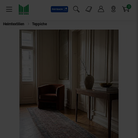
0
Payback
Markt-Angebote
Artikel
Menü
Suchfeld einblenden
Mein Konto
Markt finden
Warenkorb
Heimtextilien
Teppiche
Läufer floral Rot 60 x 230 cm - HURST | Kadima D