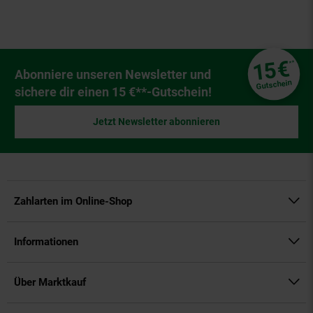
Fußzeile
€
15
**
Newsletter Anmeldung
Abonniere unseren Newsletter und
Gutschein
sichere dir einen 15 €**-Gutschein!
Jetzt Newsletter abonnieren
Zahlarten im Online-Shop
Informationen
Über Marktkauf