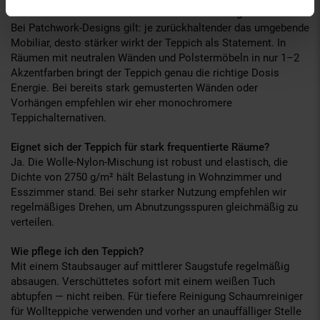
Wirkt der bunte Patchwork-Print nicht zu unruhig?
Bei Patchwork-Designs gilt: je zurückhaltender das umgebende
Mobiliar, desto stärker wirkt der Teppich als Statement. In
Räumen mit neutralen Wänden und Polstermöbeln in nur 1–2
Akzentfarben bringt der Teppich genau die richtige Dosis
Energie. Bei bereits stark gemusterten Wänden oder
Vorhängen empfehlen wir eher monochromere
Teppichalternativen.
Eignet sich der Teppich für stark frequentierte Räume?
Ja. Die Wolle-Nylon-Mischung ist robust und elastisch, die
Dichte von 2750 g/m² hält Belastung in Wohnzimmer und
Esszimmer stand. Bei sehr starker Nutzung empfehlen wir
regelmäßiges Drehen, um Abnutzungsspuren gleichmäßig zu
verteilen.
Wie pflege ich den Teppich?
Mit einem Staubsauger auf mittlerer Saugstufe regelmäßig
absaugen. Verschüttetes sofort mit einem weißen Tuch
abtupfen — nicht reiben. Für tiefere Reinigung Schaumreiniger
für Wollteppiche verwenden und vorher an unauffälliger Stelle