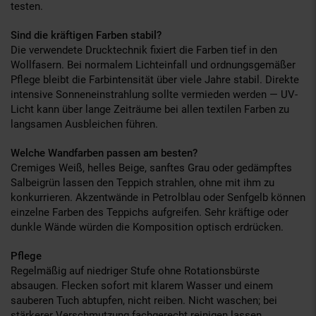
testen.
Sind die kräftigen Farben stabil?
Die verwendete Drucktechnik fixiert die Farben tief in den
Wollfasern. Bei normalem Lichteinfall und ordnungsgemäßer
Pflege bleibt die Farbintensität über viele Jahre stabil. Direkte
intensive Sonneneinstrahlung sollte vermieden werden — UV-
Licht kann über lange Zeiträume bei allen textilen Farben zu
langsamen Ausbleichen führen.
Welche Wandfarben passen am besten?
Cremiges Weiß, helles Beige, sanftes Grau oder gedämpftes
Salbeigrün lassen den Teppich strahlen, ohne mit ihm zu
konkurrieren. Akzentwände in Petrolblau oder Senfgelb können
einzelne Farben des Teppichs aufgreifen. Sehr kräftige oder
dunkle Wände würden die Komposition optisch erdrücken.
Pflege
Regelmäßig auf niedriger Stufe ohne Rotationsbürste
absaugen. Flecken sofort mit klarem Wasser und einem
sauberen Tuch abtupfen, nicht reiben. Nicht waschen; bei
stärkerer Verschmutzung fachgerecht reinigen lassen.