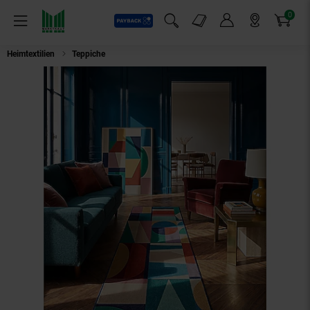
0
Payback
Markt-Angebote
Artikel
Menü
Suchfeld einblenden
Mein Konto
Markt finden
Warenkorb
Heimtextilien
Teppiche
Läufer Geo-Patchwork Bunt 80 x 300 cm - DAHLIA