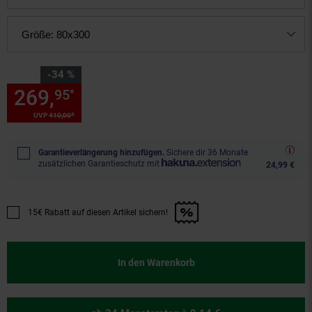
Größe:
80x300
Sie Sparen 34 Prozent,
-34 %
269,
Sie Sparen 34 Prozent, 2
95
*
*
UVP
410,
00
UVP : 410,
00
€
Garantieverlängerung hinzufügen.
Sichere dir 36 Monate
zusätzlichen Garantieschutz mit
24,99 €
15€ Rabatt auf diesen Artikel sichern!
Promotion "15€ Rabatt auf diesen Artikel sichern!" anwenden
In den Warenkorb