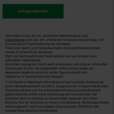
Vertrag widerrufen
*Alle Preise in Euro (€) inkl. gesetzlicher Mehrwertsteuer, zzgl.
Fußnoten
Versandkosten
und zzgl. evtl. anfallender Versandkostenzuschläge. UVP:
Unverbindliche Preisempfehlung des Herstellers.
Preise (inkl. MwSt.) und Verkaufseinheiten (Stückzahl/Mengeneinheit)
können im Online-Shop abweichen.
Statt- und durchgestrichene Preise beziehen sich auf unseren zuvor
geforderten Verkaufspreis.
Alle Artikel solange der Vorrat reicht! Änderungen und Irrtümer vorbehalten.
Abbildungen ähnlich. Die abgebildeten Artikel können wegen des
begrenzten Angebots schon am ersten Tag ausverkauft sein.
Abgabe nur in haushaltsüblichen Mengen!
**15€ Rabatt im Marktkauf Online-Shop auf das komplette Sortiment ab
einem Mindestbestellwert von 200 €. Ausgenommen: Kategorie Multimedia,
Gutscheine, Bücher und Pre- & Anfangsmilchnahrung sowie gesondert
gekennzeichnete Artikel. Keine Anrechnung auf Versandkosten. Der
Gutschein wird nur einmalig an Neuanmelder versendet. Nur online
einlösbar. Nur ein Gutschein pro Person und Bestellung. Restbeträge werden
nicht ausgezahlt. Nicht mit anderen Aktionsvorteilen (PAYBACK oder
sonstige Shop-Aktionen) kombinierbar.