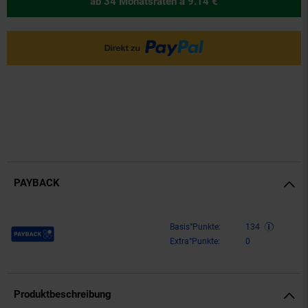
ab 34 Monatsraten
à 9.14 €
PAYBACK
Payback Punkte
Basis°Punkte:
134
Extra°Punkte:
0
Produktbeschreibung