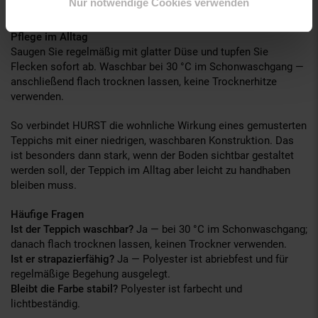
Nur notwendige Cookies verwenden
sorgt eine passende Teppichunterlage für sicheren Stand.
Pflege im Alltag
Saugen Sie regelmäßig mit glatter Düse und tupfen Sie
Flecken sofort ab. Waschbar bei 30 °C im Schonwaschgang —
anschließend flach trocknen lassen, keine Trocknerhitze
verwenden.
So verbindet HURST die wohnliche Wirkung eines gemusterten
Teppichs mit einer niedrigen, waschbaren Konstruktion. Das
ist besonders dann stark, wenn der Boden sichtbar gestaltet
werden soll, der Teppich im Alltag aber leicht zu handhaben
bleiben muss.
Häufige Fragen
Ist der Teppich waschbar?
Ja — bei 30 °C im Schonwaschgang;
danach flach trocknen lassen, keinen Trockner verwenden.
Ist er strapazierfähig?
Ja — Polyester ist abriebfest und für
regelmäßige Begehung ausgelegt.
Bleibt die Farbe stabil?
Polyester ist farbecht und
lichtbeständig.