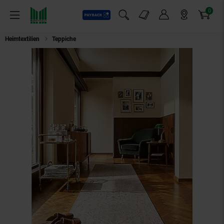
0
Payback
Markt-Angebote
Artikel
Menü
Suchfeld einblenden
Mein Konto
Markt finden
Warenkorb
Heimtextilien
Teppiche
Läufer Orient Beige 60 x 230 cm - HURST | Kadim