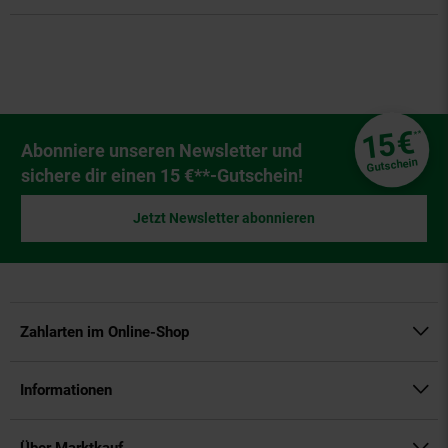
Fußzeile
€
15
**
Newsletter Anmeldung
Abonniere unseren Newsletter und
Gutschein
sichere dir einen 15 €**-Gutschein!
Jetzt Newsletter abonnieren
Zahlarten im Online-Shop
Informationen