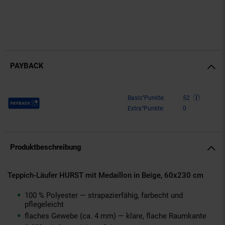
PAYBACK
Payback Punkte
Basis°Punkte:
52
Extra°Punkte:
0
Produktbeschreibung
Teppich-Läufer HURST mit Medaillon in Beige, 60x230 cm
100 % Polyester — strapazierfähig, farbecht und
pflegeleicht
flaches Gewebe (ca. 4 mm) — klare, flache Raumkante