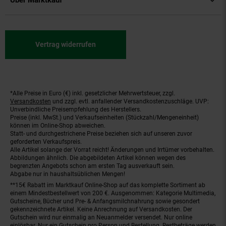
Über Marktkauf
Vertrag widerrufen
*Alle Preise in Euro (€) inkl. gesetzlicher Mehrwertsteuer, zzgl.
Fußnoten
Versandkosten
und zzgl. evtl. anfallender Versandkostenzuschläge. UVP:
Unverbindliche Preisempfehlung des Herstellers.
Preise (inkl. MwSt.) und Verkaufseinheiten (Stückzahl/Mengeneinheit)
können im Online-Shop abweichen.
Statt- und durchgestrichene Preise beziehen sich auf unseren zuvor
geforderten Verkaufspreis.
Alle Artikel solange der Vorrat reicht! Änderungen und Irrtümer vorbehalten.
Abbildungen ähnlich. Die abgebildeten Artikel können wegen des
begrenzten Angebots schon am ersten Tag ausverkauft sein.
Abgabe nur in haushaltsüblichen Mengen!
**15€ Rabatt im Marktkauf Online-Shop auf das komplette Sortiment ab
einem Mindestbestellwert von 200 €. Ausgenommen: Kategorie Multimedia,
Gutscheine, Bücher und Pre- & Anfangsmilchnahrung sowie gesondert
gekennzeichnete Artikel. Keine Anrechnung auf Versandkosten. Der
Gutschein wird nur einmalig an Neuanmelder versendet. Nur online
einlösbar. Nur ein Gutschein pro Person und Bestellung. Restbeträge werden