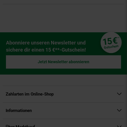
Fußzeile
€
15
**
Newsletter Anmeldung
Abonniere unseren Newsletter und
Gutschein
sichere dir einen 15 €**-Gutschein!
Jetzt Newsletter abonnieren
Zahlarten im Online-Shop
Informationen