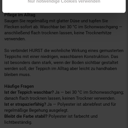
Nur notwendige Cookies verwenden
sorgt eine passende Teppichunterlage für sicheren Stand.
Pflege im Alltag
Saugen Sie regelmäßig mit glatter Düse und tupfen Sie
Flecken sofort ab. Waschbar bei 30 °C im Schonwaschgang —
anschließend flach trocknen lassen, keine Trocknerhitze
verwenden.
So verbindet HURST die wohnliche Wirkung eines gemusterten
Teppichs mit einer niedrigen, waschbaren Konstruktion. Das
ist besonders dann stark, wenn der Boden sichtbar gestaltet
werden soll, der Teppich im Alltag aber leicht zu handhaben
bleiben muss.
Häufige Fragen
Ist der Teppich waschbar?
Ja — bei 30 °C im Schonwaschgang;
danach flach trocknen lassen, keinen Trockner verwenden.
Ist er strapazierfähig?
Ja — Polyester ist abriebfest und für
regelmäßige Begehung ausgelegt.
Bleibt die Farbe stabil?
Polyester ist farbecht und
lichtbeständig.