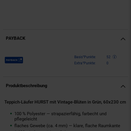
PAYBACK
Payback Punkte
Basis°Punkte:
52
Extra°Punkte:
0
Produktbeschreibung
Teppich-Läufer HURST mit Vintage-Blüten in Grün, 60x230 cm
100 % Polyester — strapazierfähig, farbecht und
pflegeleicht
flaches Gewebe (ca. 4 mm) — klare, flache Raumkante