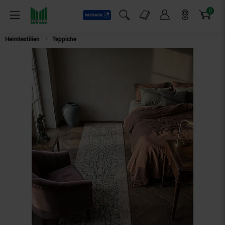
0
Payback
Markt-Angebote
Artikel
Menü
Suchfeld einblenden
Mein Konto
Markt finden
Warenkorb
Heimtextilien
Teppiche
Läufer Orient Grün 60 x 230 cm - HURST | Kadima