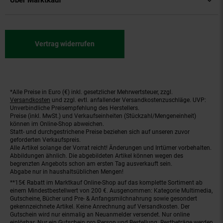
Über Marktkauf
Vertrag widerrufen
*Alle Preise in Euro (€) inkl. gesetzlicher Mehrwertsteuer, zzgl.
Fußnoten
Versandkosten
und zzgl. evtl. anfallender Versandkostenzuschläge. UVP:
Unverbindliche Preisempfehlung des Herstellers.
Preise (inkl. MwSt.) und Verkaufseinheiten (Stückzahl/Mengeneinheit)
können im Online-Shop abweichen.
Statt- und durchgestrichene Preise beziehen sich auf unseren zuvor
geforderten Verkaufspreis.
Alle Artikel solange der Vorrat reicht! Änderungen und Irrtümer vorbehalten.
Abbildungen ähnlich. Die abgebildeten Artikel können wegen des
begrenzten Angebots schon am ersten Tag ausverkauft sein.
Abgabe nur in haushaltsüblichen Mengen!
**15€ Rabatt im Marktkauf Online-Shop auf das komplette Sortiment ab
einem Mindestbestellwert von 200 €. Ausgenommen: Kategorie Multimedia,
Gutscheine, Bücher und Pre- & Anfangsmilchnahrung sowie gesondert
gekennzeichnete Artikel. Keine Anrechnung auf Versandkosten. Der
Gutschein wird nur einmalig an Neuanmelder versendet. Nur online
einlösbar. Nur ein Gutschein pro Person und Bestellung. Restbeträge werden