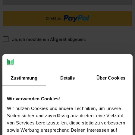
Ja, ich möchte ein Altgerät abgeben.
Zustimmung
Details
Über Cookies
PAYBACK
Wir verwenden Cookies!
Wir nutzen Cookies und andere Techniken, um unsere
Seiten sicher und zuverlässig anzubieten, eine Vielzahl
Payback Punkte
Basis°Punkte:
27
Extra°Punkte:
0
von Services bereitzustellen, diese stetig zu verbessern
sowie Werbung entsprechend Deinen Interessen auf