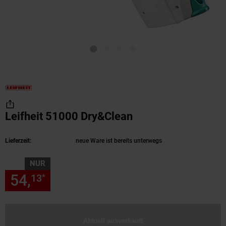
Leifheit 51000 Dry&Clean
(Produkt aktuell a
Lieferzeit:
neue Ware ist bereits unterwegs
NUR
54,
nur 54,
€ Sternchen Fußn
13
13
*
Aktuell ausverkauft