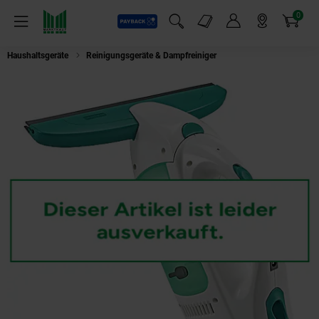
0
Payback
Markt-Angebote
Artikel
Menü
Suchfeld einblenden
Mein Konto
Markt finden
Warenkorb
Haushaltsgeräte
Reinigungsgeräte & Dampfreiniger
Leifheit 51000 Dry&C