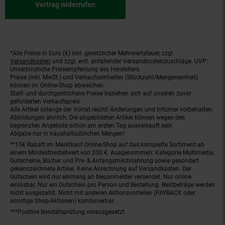
Vertrag widerrufen
*Alle Preise in Euro (€) inkl. gesetzlicher Mehrwertsteuer, zzgl.
Fußnoten
Versandkosten
und zzgl. evtl. anfallender Versandkostenzuschläge. UVP:
Unverbindliche Preisempfehlung des Herstellers.
Preise (inkl. MwSt.) und Verkaufseinheiten (Stückzahl/Mengeneinheit)
können im Online-Shop abweichen.
Statt- und durchgestrichene Preise beziehen sich auf unseren zuvor
geforderten Verkaufspreis.
Alle Artikel solange der Vorrat reicht! Änderungen und Irrtümer vorbehalten.
Abbildungen ähnlich. Die abgebildeten Artikel können wegen des
begrenzten Angebots schon am ersten Tag ausverkauft sein.
Abgabe nur in haushaltsüblichen Mengen!
**15€ Rabatt im Marktkauf Online-Shop auf das komplette Sortiment ab
einem Mindestbestellwert von 200 €. Ausgenommen: Kategorie Multimedia,
Gutscheine, Bücher und Pre- & Anfangsmilchnahrung sowie gesondert
gekennzeichnete Artikel. Keine Anrechnung auf Versandkosten. Der
Gutschein wird nur einmalig an Neuanmelder versendet. Nur online
einlösbar. Nur ein Gutschein pro Person und Bestellung. Restbeträge werden
nicht ausgezahlt. Nicht mit anderen Aktionsvorteilen (PAYBACK oder
sonstige Shop-Aktionen) kombinierbar.
***Positive Bonitätsprüfung vorausgesetzt