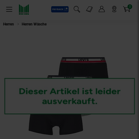
0
Payback
Markt-Angebote
Artikel
Menü
Suchfeld einblenden
Mein Konto
Markt finden
Warenkorb
Herren
Herren Wäsche
Levis Boxershorts SPORTSWEAR LOGO BOXER BRI