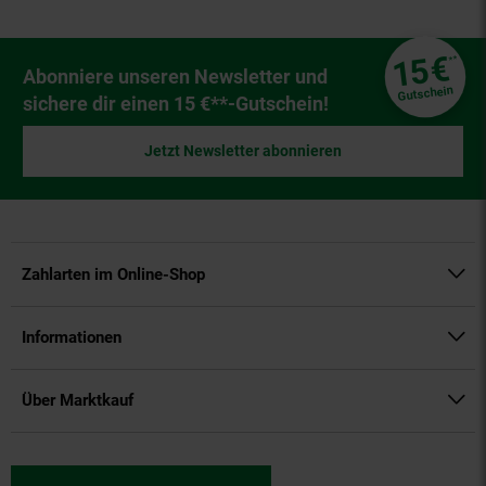
Fußzeile
€
15
**
Newsletter Anmeldung
Abonniere unseren Newsletter und
Gutschein
sichere dir einen 15 €**-Gutschein!
Jetzt Newsletter abonnieren
Zahlarten im Online-Shop
Informationen
Über Marktkauf