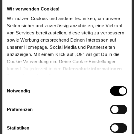
aboutyou-titel: Trunks
Wir verwenden Cookies!
ay-PFAS: PFAS Frei
Wir nutzen Cookies und andere Techniken, um unsere
ay-material: Obermaterial: 95% Baumwolle, 5% Elasthan
ay-material-eigenschaften: Baumwolle
Seiten sicher und zuverlässig anzubieten, eine Vielzahl
ay-material1: keine Angabe
von Services bereitzustellen, diese stetig zu verbessern
ay-passform schuh: keine Angabe
sowie Werbung entsprechend Deinen Interessen auf
ay-pullover-materialart: keine Angabe
unserer Homepage, Social Media und Partnerseiten
ay-schuh-acc material: keine Angabe
anzuzeigen. Mit einem Klick auf „Ok“ willigst Du in die
ay-schuhdetails: keine Angabe
Cookie Verwendung ein. Deine Cookie-Einstellungen
ay-sondergroessen_produktebene: keine Angabe
kannst Du jederzeit in den
Datenschutzinformationen
ay-technologie jeans: keine Angabe
ändern bzw. widerrufen.
bleichen: Nicht bleichen
Einwilligungsauswahl
buegeln: Nicht bügeln
Notwendig
fuellung: 100% not_applicable
geschlechtvangraaf: Herren
innen_material: 100% not_applicable
Präferenzen
innen_material_einsatz: 100% not_applicable
material: 95% Baumwolle, 5% Elasthan
Statistiken
material-fuellung-innenjacke: 100% not_applicable