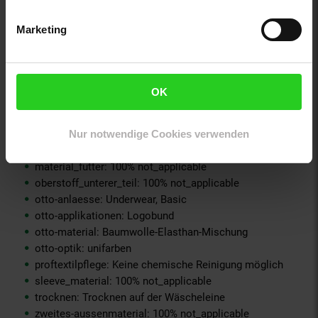
material-futter-aermel: 100% not_applicable
material-futter-innenjacke: 100% not_applicable
Marketing
material-kunstfellkragen: 100% not_applicable
material-oberstoff-innenjacke: 100% not_applicable
material-oberstoff-innenseite: 100% not_applicable
material-oberstoff-mittlere-schicht: 100% not_applicable
OK
material-oberstoff-mittlerer-teil: 100% not_applicable
material-oberstoff-oberer-teil: 100% not_applicable
Nur notwendige Cookies verwenden
material-oberstoff-rueckseite: 100% not_applicable
material-verzierung: 100% not_applicable
material_futter: 100% not_applicable
oberstoff_unterer_teil: 100% not_applicable
otto-anlaesse: Underwear, Basic
otto-applikationen: Logobund
otto-material: Baumwolle-Elasthan-Mischung
otto-optik: unifarben
proftextilpflege: Keine chemische Reinigung möglich
sleeve_material: 100% not_applicable
trocknen: Trocknen auf der Wäscheleine
zweites-aussenmaterial: 100% not_applicable