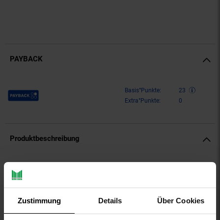
PAYBACK
Payback Punkte
Basis°Punkte:
23
Extra°Punkte:
0
Produktbeschreibung
Diese Boxershorts im Dreierpack der Marke LEVIS sitzen
bequem und körpernah durch den weichen Baumwollstretch
und den elastischen Logo-Bund. Komfortabler Schnitt und
optimaler Halt.
Zustimmung
Details
Über Cookies
Gattung VG für Titel: Boxershorts