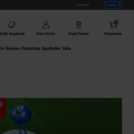
Kontakt
0
Artikel
Markt-Angebote
Mein Konto
Markt finden
Warenkorb
ie
Externer Link:
Reisen
Externer Link:
Fotoshop
Externer Link:
Apotheke
Sale