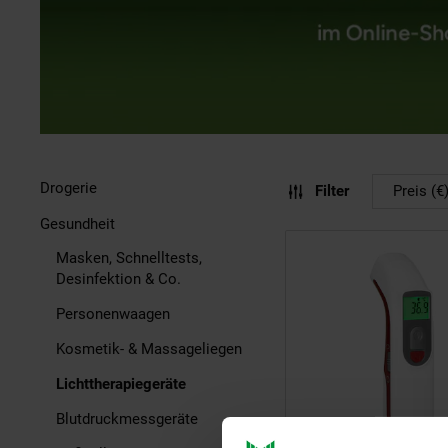
Drogerie
Filter
Preis (€
Gesundheit
Masken, Schnelltests,
Desinfektion & Co.
Personenwaagen
Kosmetik- & Massageliegen
Lichttherapiegeräte
Blutdruckmessgeräte