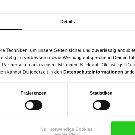
-
MyBeo Tageslichtlampe,
Alecto BC-2
Flackerfrei, Dimmbar, mit
Ohrthermo
Details
Timer, Ständer
Sie Sparen 33 Prozent,
Sie Sparen
-33 %
-12 
49,
Aktueller Preis: 49
43,
*
95
99
e Techniken, um unsere Seiten sicher und zuverlässig anzubiet
3,
€ Sternchen Fußnote, Details
99
UVP
74,
99
UVP : 74,
99
€
UVP
49,
9
ese stetig zu verbessern sowie Werbung entsprechend Deinen In
artnerseiten anzuzeigen. Mit einem Klick auf „Ok“ willigst Du
gen kannst Du jederzeit in den
Datenschutzinformationen
änder
Präferenzen
Statistiken
Nur notwendige Cookies
n Newsletter und
verwenden