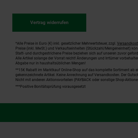
Vertrag widerrufen
*Alle Preise in Euro (€) inkl. gesetzlicher Mehrwertsteuer, zzgl.
Versandkos
Fußnoten
Preise (inkl. MwSt.) und Verkaufseinheiten (Stückzahl/Mengeneinheit) kö
Statt- und durchgestrichene Preise beziehen sich auf unseren zuvor geford
Alle Artikel solange der Vorrat reicht! Änderungen und Irrtümer vorbehal
Abgabe nur in haushaltsüblichen Mengen!
**15€ Rabatt im Marktkauf Online-Shop auf das komplette Sortiment ab 
gekennzeichnete Artikel. Keine Anrechnung auf Versandkosten. Der Gutsch
Nicht mit anderen Aktionsvorteilen (PAYBACK oder sonstige Shop-Aktione
***Positive Bonitätsprüfung vorausgesetzt