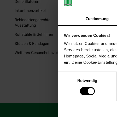
Defibrillatoren
Alecto BC38 - Infrarot
Inkontinenzartikel
Stirnthermometer
Zustimmung
Behindertengerechte
Ausstattung
Rollstühle & Gehhilfen
Wir verwenden Cookies!
NUR
Stützen & Bandagen
Wir nutzen Cookies und ander
63,
nur 6
*
99
Services bereitzustellen, di
Weiteres Gesundheitszubehör
Homepage, Social Media und P
ein. Deine Cookie-Einstellun
Einwilligungsauswahl
Notwendig
Fußzeile
Abonniere unsere