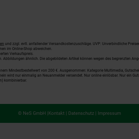
ten
und zzgl. evtl. anfallender Versandkostenzuschläge. UVP: Unverbindliche Preise
nnen im Online-Shop abweichen.
erten Verkaufspreis.
ten. Abbildungen ähnlich. Die abgebildeten Artikel können wegen des begrenzten An
einem Mindestbestellwert von 200 €. Ausgenommen: Kategorie Multimedia, Gutsche
ein wird nur einmalig an Neuanmelder versendet. Nur online einlösbar. Nur ein Gut
n) kombinierbar.
© NeS GmbH |
Kontakt
|
Datenschutz
|
Impressum