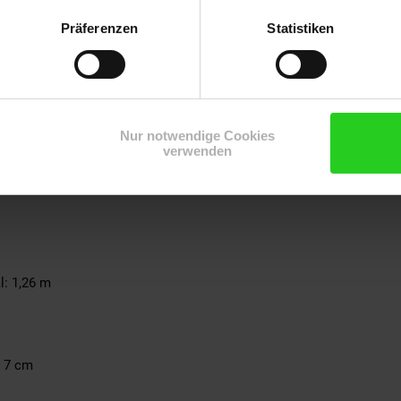
bar, langlebig und schön leise)
Präferenzen
Statistiken
Nur notwendige Cookies
verwenden
l: 1,26 m
, 7 cm