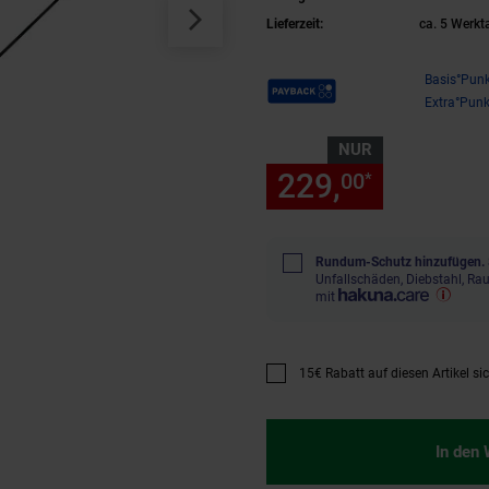
Lieferzeit:
ca. 5 Werkt
Payback Punkte
Basis°Punk
Extra°Punk
NUR
229,
nur 229
00
*
Rundum-Schutz hinzufügen.
Unfallschäden, Diebstahl, R
mit
15€ Rabatt auf diesen Artikel si
Promotion "15€ Rabatt auf diese
In den