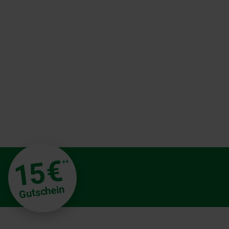
€
15
**
Gutschein