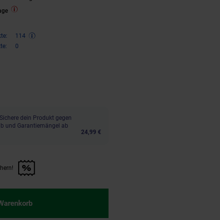
age
te:
114
te:
0
,
€ Sternchen Fußnote, Details 
00
Sichere dein Produkt gegen
aub und Garantiemängel ab
24,99 €
chern!
n Artikel sichern!" anwenden
 Warenkorb