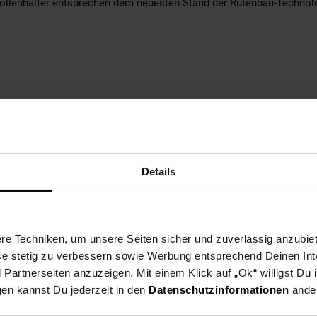
 Rollenhalter entsprechen dem neuesten Stand der Rutenbau-Technol
hr guter Ergonomie. Das Gewinde liegt nicht an den Fingern.
dir, den Zeigefinger bequem auf dem Blank abzulegen. So spürst du 
Details
en, warmen Haltekomfort.
e Techniken, um unsere Seiten sicher und zuverlässig anzubiet
ese stetig zu verbessern sowie Werbung entsprechend Deinen In
artnerseiten anzuzeigen. Mit einem Klick auf „Ok“ willigst Du
räzise und weite Würfe
gen kannst Du jederzeit in den
Datenschutzinformationen
änder
urperücken sind Geschichte
extra korrosionsbeständig)