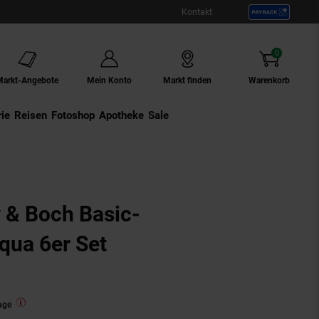
Kontakt
0
Artikel
Markt-Angebote
Mein Konto
Markt finden
Warenkorb
ie
Externer Link:
Reisen
Externer Link:
Fotoshop
Externer Link:
Apotheke
Sale
oy & Boch Basic-
qua 6er Set
age