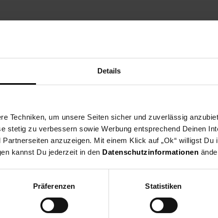
Details
e Techniken, um unsere Seiten sicher und zuverlässig anzubiet
ese stetig zu verbessern sowie Werbung entsprechend Deinen In
artnerseiten anzuzeigen. Mit einem Klick auf „Ok“ willigst Du
gen kannst Du jederzeit in den
Datenschutzinformationen
änder
mor Aqua
Präferenzen
Statistiken
die EU: Villeroy & Boch AG, Saaruferstraße 1-3, 66693 Mettlach, De
tlach