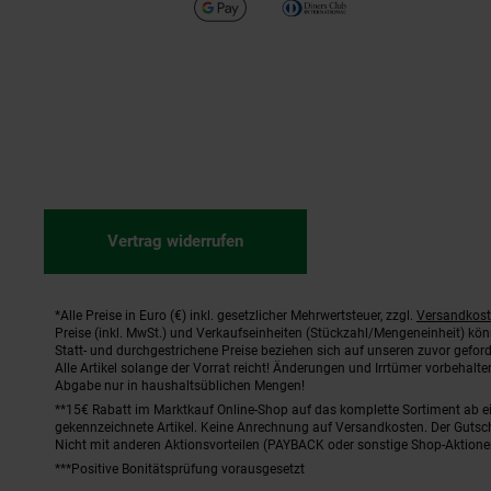
Vertrag widerrufen
*Alle Preise in Euro (€) inkl. gesetzlicher Mehrwertsteuer, zzgl.
Versandkos
Fußnoten
Preise (inkl. MwSt.) und Verkaufseinheiten (Stückzahl/Mengeneinheit) kö
Statt- und durchgestrichene Preise beziehen sich auf unseren zuvor geford
Alle Artikel solange der Vorrat reicht! Änderungen und Irrtümer vorbehal
Abgabe nur in haushaltsüblichen Mengen!
**15€ Rabatt im Marktkauf Online-Shop auf das komplette Sortiment ab 
gekennzeichnete Artikel. Keine Anrechnung auf Versandkosten. Der Gutsch
Nicht mit anderen Aktionsvorteilen (PAYBACK oder sonstige Shop-Aktione
***Positive Bonitätsprüfung vorausgesetzt