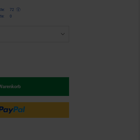
te:
72
te:
0
,
€ Sternchen Fußnote, Details 
45
 Warenkorb