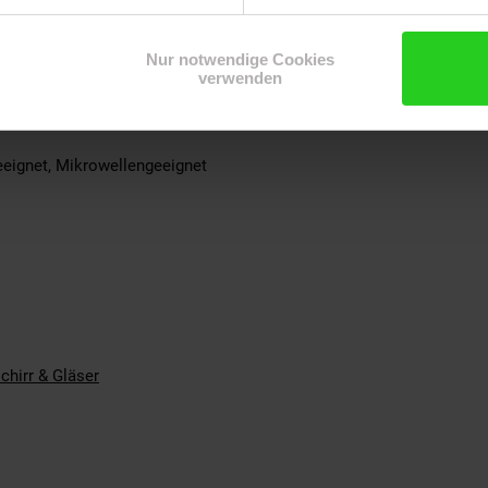
Nur notwendige Cookies
OR
verwenden
teller, 2x Frühstücksteller, 2x Schale
Boch
eignet, Mikrowellengeeignet
chirr & Gläser