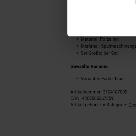
Produkttyp: Basic-Set
Grundpreispflicht: Nein
Kollektion Serie: PERLEM
Lieferungsumfang: 2x Speise
Marke: like. by Villeroy & 
Material: Porzellan
Merkmal: Spülmaschinenge
Set-Größe: 6er Set
Gewählte Variante:
Varianten-Farbe: blau
Artikelnummer: 3104187000
EAN: 4262565267359
Artikel gehört zur Kategorie:
Ges