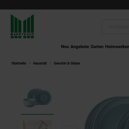
Schließen
Suche:
Neu
Angebote
Garten
Heimwerke
Startseite
Haushalt
Geschirr & Gläser
like. by Villeroy & Boch Ba