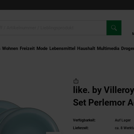
n
Wohnen
Freizeit
Mode
Lebensmittel
Haushalt
Multimedia
Droger
sic-Set Perlemor Aqua 6er Set
like. by Viller
Set Perlemor A
Verfügbarkeit:
Auf Lager
Lieferzeit:
ca. 8 Werkt