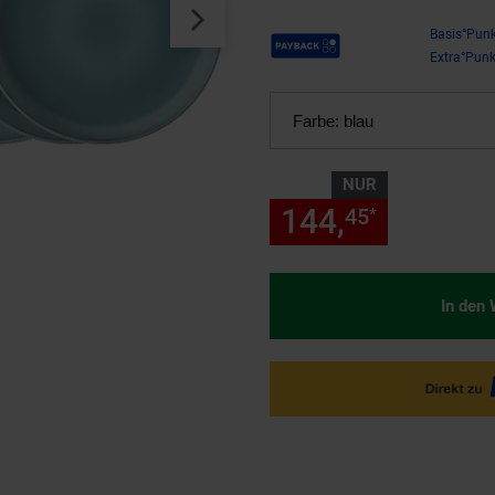
Payback Punkte
Basis°Punk
Extra°Punk
Farbe:
blau
NUR
144,
nur 144
45
*
In den