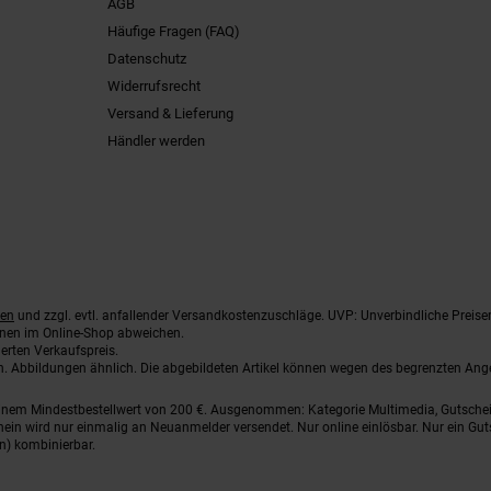
AGB
Häufige Fragen (FAQ)
Datenschutz
Widerrufsrecht
Versand & Lieferung
Händler werden
ten
und zzgl. evtl. anfallender Versandkostenzuschläge. UVP: Unverbindliche Preise
nnen im Online-Shop abweichen.
erten Verkaufspreis.
ten. Abbildungen ähnlich. Die abgebildeten Artikel können wegen des begrenzten An
einem Mindestbestellwert von 200 €. Ausgenommen: Kategorie Multimedia, Gutsche
ein wird nur einmalig an Neuanmelder versendet. Nur online einlösbar. Nur ein Gut
n) kombinierbar.