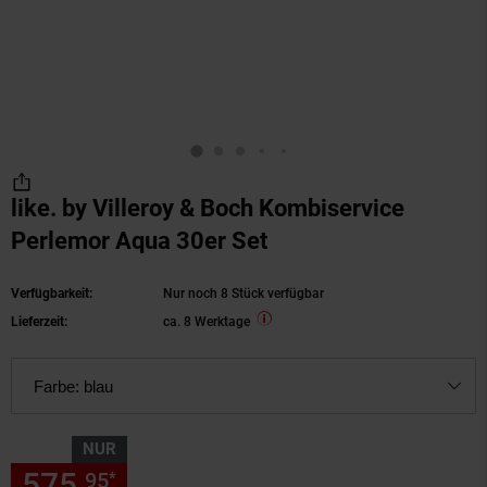
like. by Villeroy & Boch Kombiservice
Perlemor Aqua 30er Set
Verfügbarkeit:
Nur noch 8 Stück verfügbar
Lieferzeit:
ca. 8 Werktage
Farbe:
blau
NUR
575,
nur 575,
€ Sternchen Fu
95
95
*