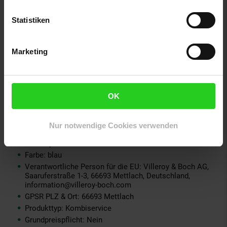
- 6x Speiseteller
Statistiken
Durchmesser: ca. 27,1 cm
Höhe: ca. 2,9 cm
Marketing
- 6x Suppenteller
Durchmesser: ca. 22,2 cm
Höhe: ca. 5,1 cm
Inhalt: ca. 650 ml
OK
Anzahl Personen: 6
Anzahl Teile: 30
Nur notwendige Cookies verwenden
Serien-Bezeichnung: Perlemor Aqua
Elektroprodukt: Nein
Farbe: blau
Verantwortliche Person für die EU: Villeroy & Boch AG,
Saaruferstraße 1-3, 66693 Mettlach, Deutschland,
information@villeroy-boch.com
GPSR PLZ & Ort: 66693 Mettlach
Produkttyp: Kombiservice
Grundpreispflicht: Nein