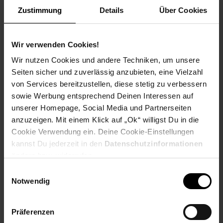
Frühstück, Dinner oder kleine Gerichte bieten. Entdecken Sie
Zustimmung
Details
Über Cookies
Perlemor Aqua und gestalten Sie Ihre täglichen Tischmomente
mit sommerlicher Leichtigkeit und maritimer Inspiration.
Wir verwenden Cookies!
Artikeldetails:
Material: Premium Porcelain
Wir nutzen Cookies und andere Techniken, um unsere
Merkmal: Spülmaschinenfest, Mikrowellensicher
Seiten sicher und zuverlässig anzubieten, eine Vielzahl
von Services bereitzustellen, diese stetig zu verbessern
Lieferungsumfang:
sowie Werbung entsprechend Deinen Interessen auf
unserer Homepage, Social Media und Partnerseiten
- 6x Kaffeetasse
anzuzeigen. Mit einem Klick auf „Ok“ willigst Du in die
Inhalt: ca. 190 ml
Höhe: ca. 6,6 cm
Cookie Verwendung ein. Deine Cookie-Einstellungen
kannst Du jederzeit in den
Datenschutzinformationen
- 6x Kaffeeuntertasse
ändern bzw. widerrufen.
Durchmesser: ca. 16,1 cm
Einwilligungsauswahl
Höhe: ca. 2,8 cm
Notwendig
- 6x Dessertteller
Durchmesser: ca. 23,8 cm
Präferenzen
Höhe: ca. 2,9 cm