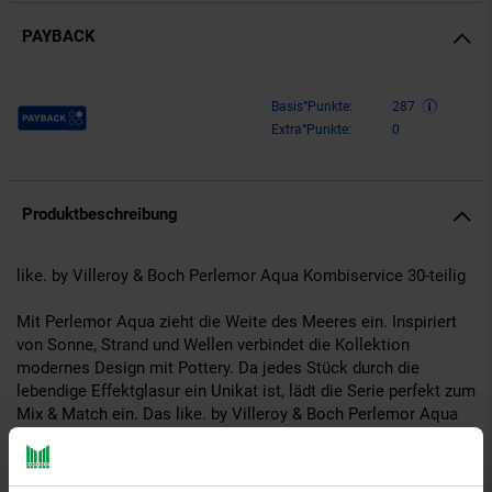
PAYBACK
Payback Punkte
Basis°Punkte:
287
Extra°Punkte:
0
Produktbeschreibung
like. by Villeroy & Boch Perlemor Aqua Kombiservice 30-teilig
Mit Perlemor Aqua zieht die Weite des Meeres ein. Inspiriert
von Sonne, Strand und Wellen verbindet die Kollektion
modernes Design mit Pottery. Da jedes Stück durch die
lebendige Effektglasur ein Unikat ist, lädt die Serie perfekt zum
Mix & Match ein. Das like. by Villeroy & Boch Perlemor Aqua
Kombiservice begleitet Sie ideal durch den Tag: Die Tassen
sorgen für entspannte Genussmomente bei Kaffee oder French
Coffee, während die Teller die perfekte Bühne für