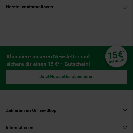
Herstellerinformationen
Fußzeile
€
15
**
Newsletter Anmeldung
Abonniere unseren Newsletter und
Gutschein
sichere dir einen 15 €**-Gutschein!
Jetzt Newsletter abonnieren
Zahlarten im Online-Shop
Informationen