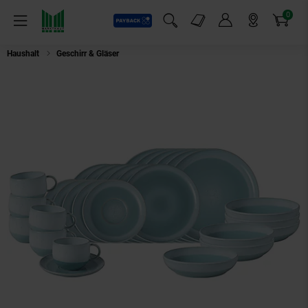
0
Payback
Markt-Angebote
Artikel
Menü
Suchfeld einblenden
Mein Konto
Markt finden
Warenkorb
Haushalt
Geschirr & Gläser
like. by Villeroy & Boch Kombiservice Perlemo